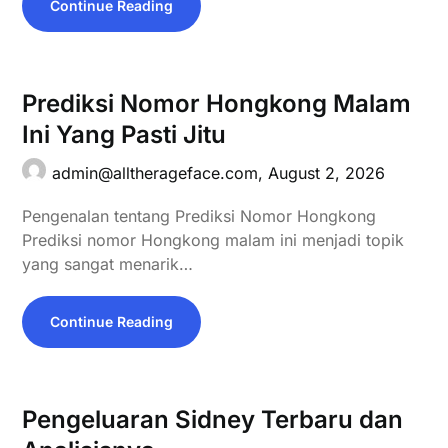
Continue Reading
Prediksi Nomor Hongkong Malam
Ini Yang Pasti Jitu
admin@alltherageface.com
,
August 2, 2026
Pengenalan tentang Prediksi Nomor Hongkong
Prediksi nomor Hongkong malam ini menjadi topik
yang sangat menarik…
Continue Reading
Pengeluaran Sidney Terbaru dan