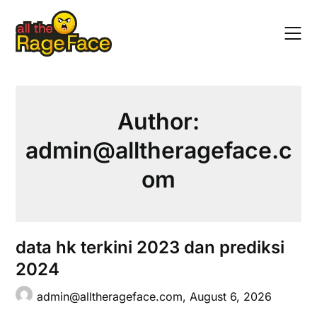
Skip
to
content
Author:
admin@alltherageface.c
om
data hk terkini 2023 dan prediksi
2024
admin@alltherageface.com
,
August 6, 2026