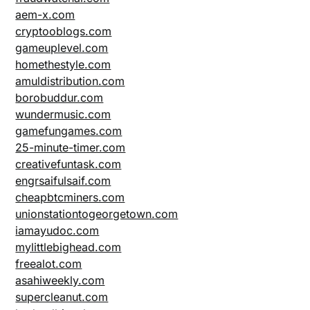
aem-x.com
cryptooblogs.com
gameuplevel.com
homethestyle.com
amuldistribution.com
borobuddur.com
wundermusic.com
gamefungames.com
25-minute-timer.com
creativefuntask.com
engrsaifulsaif.com
cheapbtcminers.com
unionstationtogeorgetown.com
iamayudoc.com
mylittlebighead.com
freealot.com
asahiweekly.com
supercleanut.com