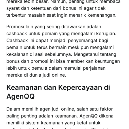
mereka lebih besar. Namun, penting untuk membaca
syarat dan ketentuan dari bonus ini agar tidak
terbentur masalah saat ingin menarik kemenangan.
Promosi lain yang sering ditawarkan adalah
cashback untuk pemain yang mengalami kerugian.
Cashback ini dapat menjadi penyemangat bagi
pemain untuk terus bermain meskipun mengalami
kekalahan di sesi sebelumnya. Mengetahui tentang
bonus dan promosi ini bisa memberikan keuntungan
lebih untuk pemula dalam memulai perjalanan
mereka di dunia judi online.
Keamanan dan Kepercayaan di
AgenQQ
Dalam memilih agen judi online, salah satu faktor
paling penting adalah keamanan. AgenQQ dikenal
memiliki sistem keamanan yang ketat untuk