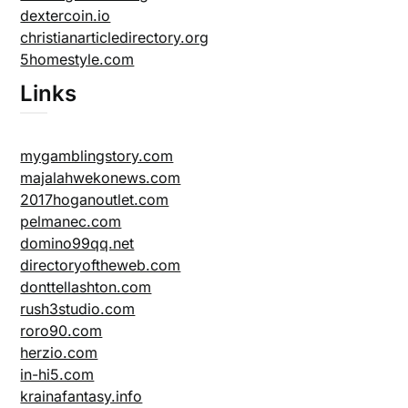
dextercoin.io
christianarticledirectory.org
5homestyle.com
Links
mygamblingstory.com
majalahwekonews.com
2017hoganoutlet.com
pelmanec.com
domino99qq.net
directoryoftheweb.com
donttellashton.com
rush3studio.com
roro90.com
herzio.com
in-hi5.com
krainafantasy.info