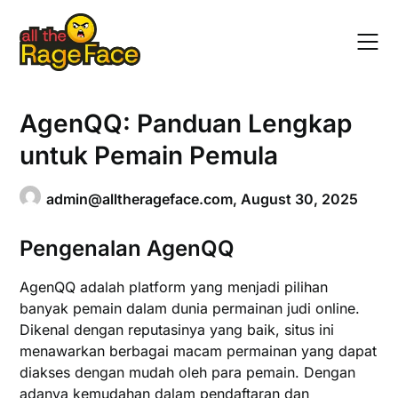
Skip
to
content
AgenQQ: Panduan Lengkap
untuk Pemain Pemula
admin@alltherageface.com
,
August 30, 2025
Pengenalan AgenQQ
AgenQQ adalah platform yang menjadi pilihan
banyak pemain dalam dunia permainan judi online.
Dikenal dengan reputasinya yang baik, situs ini
menawarkan berbagai macam permainan yang dapat
diakses dengan mudah oleh para pemain. Dengan
adanya kemudahan dalam pendaftaran dan