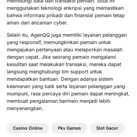
melindungi data dan transaksi pemain. Situs ini
menggunakan teknologi enkripsi yang memastikan
bahwa informasi pribadi dan finansial pemain tetap
aman dari ancaman cyber.
Selain itu, AgenQQ juga memiliki layanan pelanggan
yang responsif, memungkinkan pemain untuk
mengajukan pertanyaan atau melaporkan masalah
dengan cepat. Jika seorang pemain mengalami
kesulitan saat melakukan transaksi, mereka dapat
langsung menghubungi tim support untuk
mendapatkan bantuan. Dengan adanya sistem
keamanan yang baik serta layanan pelanggan yang
mumpuni, rasa percaya diri pemain dapat meningkat,
membuat pengalaman bermain menjadi lebih
menyenangkan.
Casino Online
Pkv Games
Slot Gacor