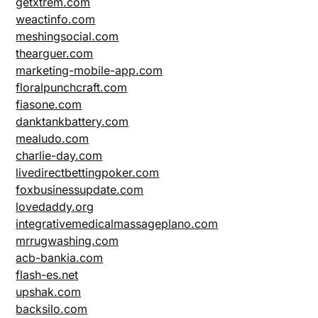
getxtrem.com
weactinfo.com
meshingsocial.com
thearguer.com
marketing-mobile-app.com
floralpunchcraft.com
fiasone.com
danktankbattery.com
mealudo.com
charlie-day.com
livedirectbettingpoker.com
foxbusinessupdate.com
lovedaddy.org
integrativemedicalmassageplano.com
mrrugwashing.com
acb-bankia.com
flash-es.net
upshak.com
backsilo.com