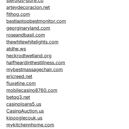
steroids-store.co
arteydecoracion.net
fithog.com
bestlaptopbestmonitor.com
georginaryland.com
roseandbasil.com
thewhitewhitelights.com
atdhe.ws
heckrodtwetland.org
halfheardinthestillness.com
mybestmassagechair.com
ericreed.net
fluxetine.com
mobilecasino8760.com
betqq3.net
casinoloans5.us
CasinoAuction.us
kipooglecouk.us
mykitchennhome.com