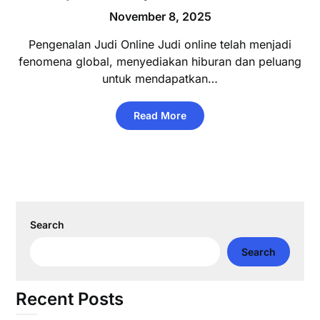
November 8, 2025
Pengenalan Judi Online Judi online telah menjadi
fenomena global, menyediakan hiburan dan peluang
untuk mendapatkan…
Read More
Search
Search
Recent Posts