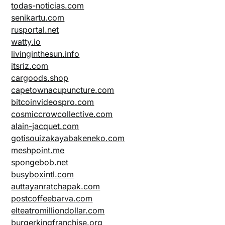
todas-noticias.com
senikartu.com
rusportal.net
watty.io
livinginthesun.info
itsriz.com
cargoods.shop
capetownacupuncture.com
bitcoinvideospro.com
cosmiccrowcollective.com
alain-jacquet.com
gotisouizakayabakeneko.com
meshpoint.me
spongebob.net
busyboxintl.com
auttayanratchapak.com
postcoffeebarva.com
elteatromilliondollar.com
burgerkingfranchise.org