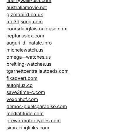
libertywalk-usa.com
australiamovie.net
gizmobird.co.uk
mp3djsong.com
coursdanglaistoulouse.com
neptunuslex.com
auguri-di-natale.info
michelewatch.us
omega--watches.us
breitling-watches.us
tgarnettcentrallautoads.com
fixadvert.com
autopluz.co
save3time-c.com
vexonhcf.com
demos-pixelsparadise.com
mediatitude.com
prewarmotorcycles.com
simracinglinks.com