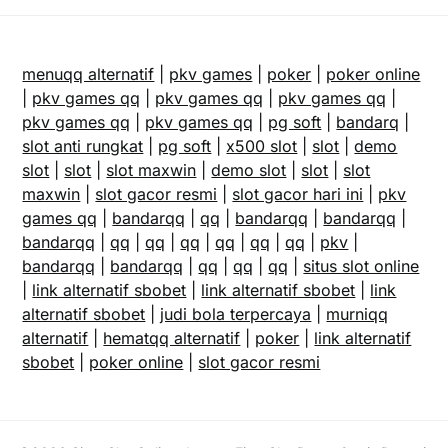
menuqq alternatif
|
pkv games
|
poker
|
poker online
|
pkv games qq
|
pkv games qq
|
pkv games qq
|
pkv games qq
|
pkv games qq
|
pg soft
|
bandarq
|
slot anti rungkat
|
pg soft
|
x500 slot
|
slot
|
demo
slot
|
slot
|
slot maxwin
|
demo slot
|
slot
|
slot
maxwin
|
slot gacor resmi
|
slot gacor hari ini
|
pkv
games qq
|
bandarqq
|
qq
|
bandarqq
|
bandarqq
|
bandarqq
|
qq
|
qq
|
qq
|
qq
|
qq
|
qq
|
pkv
|
bandarqq
|
bandarqq
|
qq
|
qq
|
qq
|
situs slot online
|
link alternatif sbobet
|
link alternatif sbobet
|
link
alternatif sbobet
|
judi bola terpercaya
|
murniqq
alternatif
|
hematqq alternatif
|
poker
|
link alternatif
sbobet
|
poker online
|
slot gacor resmi