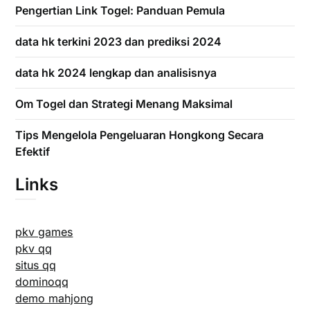
Pengertian Link Togel: Panduan Pemula
data hk terkini 2023 dan prediksi 2024
data hk 2024 lengkap dan analisisnya
Om Togel dan Strategi Menang Maksimal
Tips Mengelola Pengeluaran Hongkong Secara
Efektif
Links
pkv games
pkv qq
situs qq
dominoqq
demo mahjong