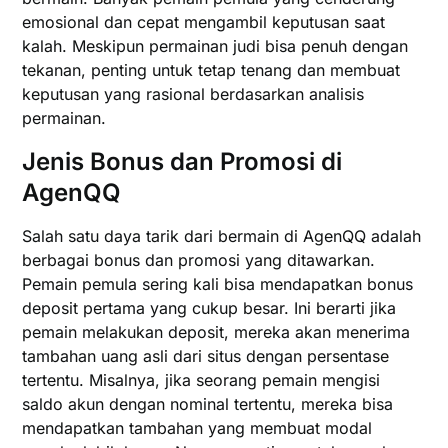
emosional dan cepat mengambil keputusan saat
kalah. Meskipun permainan judi bisa penuh dengan
tekanan, penting untuk tetap tenang dan membuat
keputusan yang rasional berdasarkan analisis
permainan.
Jenis Bonus dan Promosi di
AgenQQ
Salah satu daya tarik dari bermain di AgenQQ adalah
berbagai bonus dan promosi yang ditawarkan.
Pemain pemula sering kali bisa mendapatkan bonus
deposit pertama yang cukup besar. Ini berarti jika
pemain melakukan deposit, mereka akan menerima
tambahan uang asli dari situs dengan persentase
tertentu. Misalnya, jika seorang pemain mengisi
saldo akun dengan nominal tertentu, mereka bisa
mendapatkan tambahan yang membuat modal