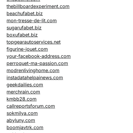
thebillboardexperiment.com
beachufabet.biz
mon-tresse-de-lit.com
sugarufabet.biz
boxufabet.biz
topgearautoservices.net
figurine-jouet.com
your-facebook-address.com
perroquet-ma-passion.com
modrenlivinghome.com
instadatahelpainews.com
geekdailies.com
merchrain.com
kmbb28.com
callreportsforum.com
sokmilya.com
abyluny.com
boomjavtrk.com