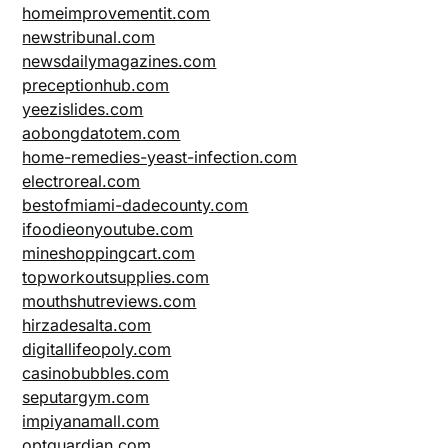
homeimprovementit.com
newstribunal.com
newsdailymagazines.com
preceptionhub.com
yeezislides.com
aobongdatotem.com
home-remedies-yeast-infection.com
electroreal.com
bestofmiami-dadecounty.com
ifoodieonyoutube.com
mineshoppingcart.com
topworkoutsupplies.com
mouthshutreviews.com
hirzadesalta.com
digitallifeopoly.com
casinobubbles.com
seputargym.com
impiyanamall.com
optguardian.com