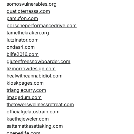
somosvulnerables.org
duatloterrassa.com
pamufon.com
porscheperformancedrive.com
tamethekraken.org
lutzinator.com
ondasrl.com
blife2016.com
glutenfreesnowboarder.com
lizmorrowdesign.com
healwithcannabidiol.com
kioskpages.com
trianglecurry.com
imagedum.com
thetowerswellnessretreat.com
officialgelatostrain.com
kaethejeweler.com
sattamatkasattaking.com
onepetlife.com