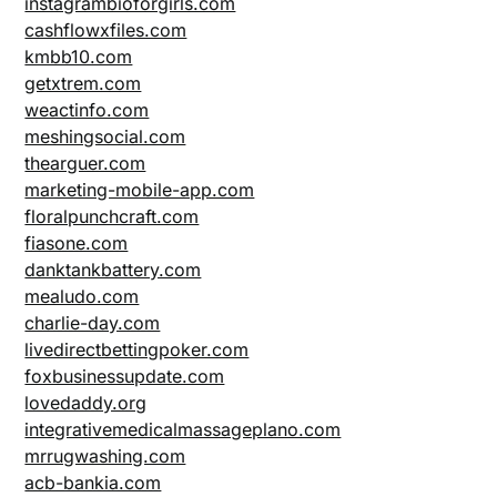
instagrambioforgirls.com
cashflowxfiles.com
kmbb10.com
getxtrem.com
weactinfo.com
meshingsocial.com
thearguer.com
marketing-mobile-app.com
floralpunchcraft.com
fiasone.com
danktankbattery.com
mealudo.com
charlie-day.com
livedirectbettingpoker.com
foxbusinessupdate.com
lovedaddy.org
integrativemedicalmassageplano.com
mrrugwashing.com
acb-bankia.com