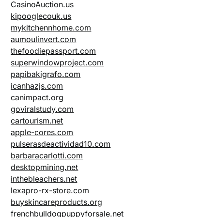
CasinoAuction.us
kipooglecouk.us
mykitchennhome.com
aumoulinvert.com
thefoodiepassport.com
superwindowproject.com
papibakigrafo.com
icanhazjs.com
canimpact.org
goviralstudy.com
cartourism.net
apple-cores.com
pulserasdeactividad10.com
barbaracarlotti.com
desktopmining.net
inthebleachers.net
lexapro-rx-store.com
buyskincareproducts.org
frenchbulldogpuppyforsale.net