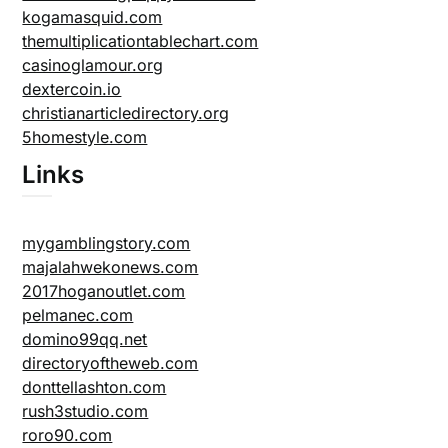
kogamasquid.com
themultiplicationtablechart.com
casinoglamour.org
dextercoin.io
christianarticledirectory.org
5homestyle.com
Links
mygamblingstory.com
majalahwekonews.com
2017hoganoutlet.com
pelmanec.com
domino99qq.net
directoryoftheweb.com
donttellashton.com
rush3studio.com
roro90.com