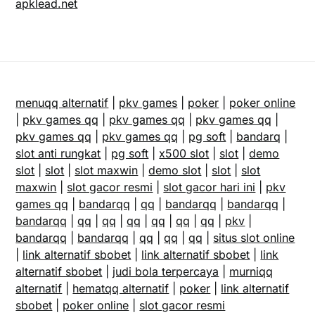
apklead.net
menuqq alternatif
|
pkv games
|
poker
|
poker online
|
pkv games qq
|
pkv games qq
|
pkv games qq
|
pkv games qq
|
pkv games qq
|
pg soft
|
bandarq
|
slot anti rungkat
|
pg soft
|
x500 slot
|
slot
|
demo
slot
|
slot
|
slot maxwin
|
demo slot
|
slot
|
slot
maxwin
|
slot gacor resmi
|
slot gacor hari ini
|
pkv
games qq
|
bandarqq
|
qq
|
bandarqq
|
bandarqq
|
bandarqq
|
qq
|
qq
|
qq
|
qq
|
qq
|
qq
|
pkv
|
bandarqq
|
bandarqq
|
qq
|
qq
|
qq
|
situs slot online
|
link alternatif sbobet
|
link alternatif sbobet
|
link
alternatif sbobet
|
judi bola terpercaya
|
murniqq
alternatif
|
hematqq alternatif
|
poker
|
link alternatif
sbobet
|
poker online
|
slot gacor resmi