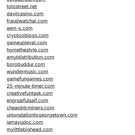
totostreet.net
davilcasino.com
fraudwatchai.com
aem-x.com
cryptooblogs.com
gameuplevel.com
homethestyle.com
amuldistribution.com
borobuddur.com
wundermusic.com
gamefungames.com
25-minute-timer.com
creativefuntask.com
engrsaifulsaif.com
cheapbtcminers.com
unionstationtogeorgetown.com
iamayudoc.com
mylittlebighead.com