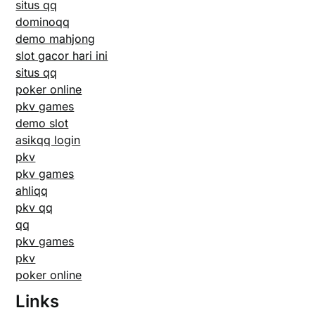
situs qq
dominoqq
demo mahjong
slot gacor hari ini
situs qq
poker online
pkv games
demo slot
asikqq login
pkv
pkv games
ahliqq
pkv qq
qq
pkv games
pkv
poker online
Links