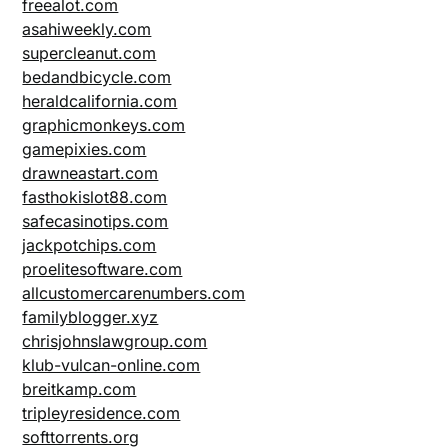
freealot.com
asahiweekly.com
supercleanut.com
bedandbicycle.com
heraldcalifornia.com
graphicmonkeys.com
gamepixies.com
drawneastart.com
fasthokislot88.com
safecasinotips.com
jackpotchips.com
proelitesoftware.com
allcustomercarenumbers.com
familyblogger.xyz
chrisjohnslawgroup.com
klub-vulcan-online.com
breitkamp.com
tripleyresidence.com
softtorrents.org