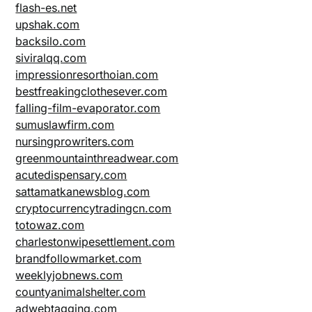
flash-es.net
upshak.com
backsilo.com
siviralqq.com
impressionresorthoian.com
bestfreakingclothesever.com
falling-film-evaporator.com
sumuslawfirm.com
nursingprowriters.com
greenmountainthreadwear.com
acutedispensary.com
sattamatkanewsblog.com
cryptocurrencytradingcn.com
totowaz.com
charlestonwipesettlement.com
brandfollowmarket.com
weeklyjobnews.com
countyanimalshelter.com
adwebtagging.com