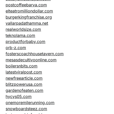
postcoffeebarva.com
elteatromilliondollar.com
burgerkingfranchise.org
vallarpadathamma.net
realworldsize.com
teknolama.com
productforbaby.com
orb-z.com
fosterscoachhousetavern.com
mesasdecultivoonline.com
boilersnbits.com
latestviralpost.com
newfreearticle.com
blitzpowerusa.com
gardenofeaten.com
hycys05.com
onemoremilerunning.com
snowboardsteez.com