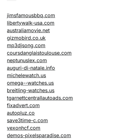
jimsfamousbbq.com
libertywalk-usa.com
australiamovie.net
gizmobird.co.uk
mp3djsong.com
coursdanglaistoulouse.com
neptunuslex.com
auguri-di-natale.info
michelewatch.us
omega--watches.us
breitling-watches.us
tgarnettcentrallautoads.com
fixadvert.com
autopluz.co
save3time-c.com
vexonhcf.com
demos-pixelsparadise.com