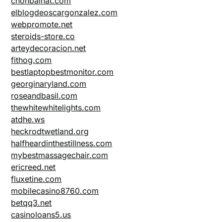
chonbaihat.com
elblogdeoscargonzalez.com
webpromote.net
steroids-store.co
arteydecoracion.net
fithog.com
bestlaptopbestmonitor.com
georginaryland.com
roseandbasil.com
thewhitewhitelights.com
atdhe.ws
heckrodtwetland.org
halfheardinthestillness.com
mybestmassagechair.com
ericreed.net
fluxetine.com
mobilecasino8760.com
betqq3.net
casinoloans5.us