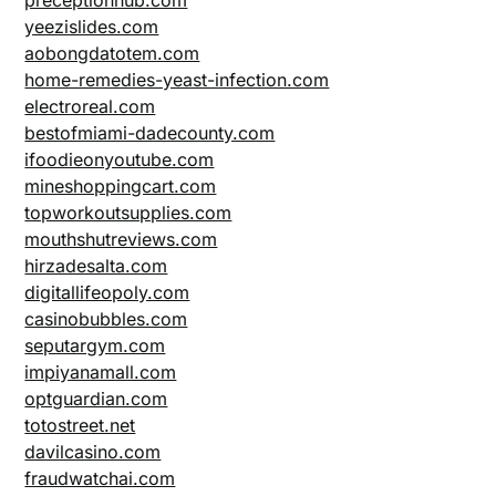
yeezislides.com
aobongdatotem.com
home-remedies-yeast-infection.com
electroreal.com
bestofmiami-dadecounty.com
ifoodieonyoutube.com
mineshoppingcart.com
topworkoutsupplies.com
mouthshutreviews.com
hirzadesalta.com
digitallifeopoly.com
casinobubbles.com
seputargym.com
impiyanamall.com
optguardian.com
totostreet.net
davilcasino.com
fraudwatchai.com