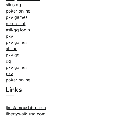
situs qq
poker online
pkv games
demo slot
asikqq login
pkv
pkv games
ahliqq
pkv qq
qq
pkv games
pkv
poker online
Links
jimsfamousbbq.com
libertywalk-usa.com