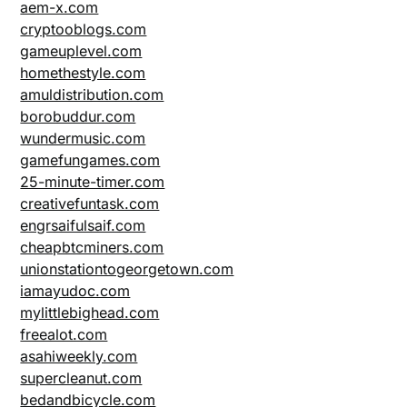
aem-x.com
cryptooblogs.com
gameuplevel.com
homethestyle.com
amuldistribution.com
borobuddur.com
wundermusic.com
gamefungames.com
25-minute-timer.com
creativefuntask.com
engrsaifulsaif.com
cheapbtcminers.com
unionstationtogeorgetown.com
iamayudoc.com
mylittlebighead.com
freealot.com
asahiweekly.com
supercleanut.com
bedandbicycle.com