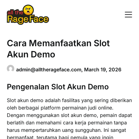
Skip
to
content
Cara Memanfaatkan Slot
Akun Demo
admin@alltherageface.com
,
March 19, 2026
Pengenalan Slot Akun Demo
Slot akun demo adalah fasilitas yang sering diberikan
oleh berbagai platform permainan judi online.
Dengan menggunakan slot akun demo, pemain dapat
berlatih dan memahami cara kerja permainan tanpa
harus mempertaruhkan uang sungguhan. Ini sangat
bermanfaat, terutama bagi pemula yang ingin