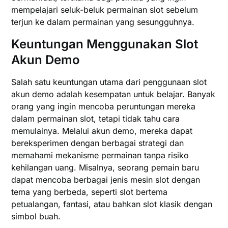
mempelajari seluk-beluk permainan slot sebelum
terjun ke dalam permainan yang sesungguhnya.
Keuntungan Menggunakan Slot
Akun Demo
Salah satu keuntungan utama dari penggunaan slot
akun demo adalah kesempatan untuk belajar. Banyak
orang yang ingin mencoba peruntungan mereka
dalam permainan slot, tetapi tidak tahu cara
memulainya. Melalui akun demo, mereka dapat
bereksperimen dengan berbagai strategi dan
memahami mekanisme permainan tanpa risiko
kehilangan uang. Misalnya, seorang pemain baru
dapat mencoba berbagai jenis mesin slot dengan
tema yang berbeda, seperti slot bertema
petualangan, fantasi, atau bahkan slot klasik dengan
simbol buah.