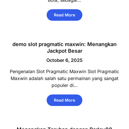
Read More
demo slot pragmatic maxwin: Menangkan
Jackpot Besar
October 6, 2025
Pengenalan Slot Pragmatic Maxwin Slot Pragmatic
Maxwin adalah salah satu permainan yang sangat
populer di…
Read More