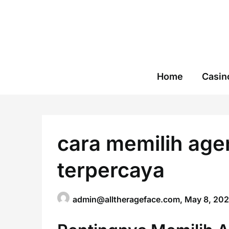
Skip
to
content
Home
Casin
cara memilih age
terpercaya
admin@alltherageface.com
,
May 8, 20