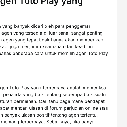
gen Toto Play yang
a yang banyak dicari oleh para penggemar
agen yang tersedia di luar sana, sangat penting
ih agen yang tepat tidak hanya akan memberikan
api juga menjamin keamanan dan keadilan
mbahas beberapa cara untuk memilih agen Toto Play
agen Toto Play yang terpercaya adalah memeriksa
di penanda yang baik tentang seberapa baik suatu
turan permainan. Cari tahu bagaimana pendapat
pat mencari ulasan di forum perjudian online atau
 banyak ulasan positif tentang agen tertentu,
memang terpercaya. Sebaliknya, jika banyak