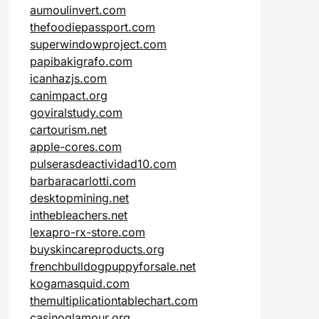
aumoulinvert.com
thefoodiepassport.com
superwindowproject.com
papibakigrafo.com
icanhazjs.com
canimpact.org
goviralstudy.com
cartourism.net
apple-cores.com
pulserasdeactividad10.com
barbaracarlotti.com
desktopmining.net
inthebleachers.net
lexapro-rx-store.com
buyskincareproducts.org
frenchbulldogpuppyforsale.net
kogamasquid.com
themultiplicationtablechart.com
casinoglamour.org