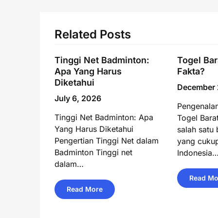
Related Posts
Tinggi Net Badminton:
Togel Bar
Apa Yang Harus
Fakta?
Diketahui
December 
July 6, 2026
Pengenalan
Tinggi Net Badminton: Apa
Togel Bara
Yang Harus Diketahui
salah satu 
Pengertian Tinggi Net dalam
yang cukup
Badminton Tinggi net
Indonesia…
dalam…
Read Mo
Read More