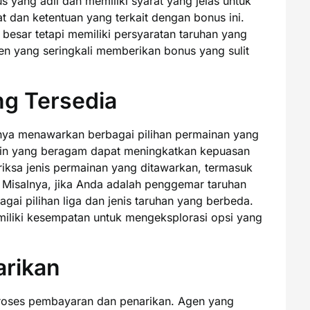
yang adil dan memiliki syarat yang jelas untuk
 dan ketentuan yang terkait dengan bonus ini.
sar tetapi memiliki persyaratan taruhan yang
n yang seringkali memberikan bonus yang sulit
ng Tersedia
nya menawarkan berbagai pilihan permainan yang
ain yang beragam dapat meningkatkan kepuasan
iksa jenis permainan yang ditawarkan, termasuk
. Misalnya, jika Anda adalah penggemar taruhan
gai pilihan liga dan jenis taruhan yang berbeda.
emiliki kesempatan untuk mengeksplorasi opsi yang
rikan
 proses pembayaran dan penarikan. Agen yang