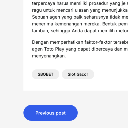
terpercaya harus memiliki prosedur yang jel
ragu untuk mencari ulasan yang menunjukkan
Sebuah agen yang baik seharusnya tidak m
menerima kemenangan mereka. Bentuk pemb
tambah, sehingga Anda dapat memilih meto
Dengan memperhatikan faktor-faktor terse
agen Toto Play yang dapat dipercaya dan 
menyenangkan.
SBOBET
Slot Gacor
Post
Previous post
navigation