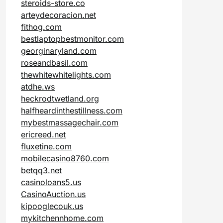
steroids-store.co
arteydecoracion.net
fithog.com
bestlaptopbestmonitor.com
georginaryland.com
roseandbasil.com
thewhitewhitelights.com
atdhe.ws
heckrodtwetland.org
halfheardinthestillness.com
mybestmassagechair.com
ericreed.net
fluxetine.com
mobilecasino8760.com
betqq3.net
casinoloans5.us
CasinoAuction.us
kipooglecouk.us
mykitchennhome.com