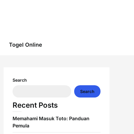
Togel Online
Search
Search
Recent Posts
Memahami Masuk Toto: Panduan
Pemula