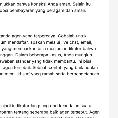
unjukkan bahwa koneksi Anda aman. Selain itu,
n opsi pembayaran yang beragam dan aman.
tanda agen yang terpercaya. Cobalah untuk
 mendaftar, apakah melalui live chat, email,
si yang memuaskan bisa menjadi indikator bahwa
anggan. Dalam beberapa kasus, Anda mungkin
aban standar yang tidak membantu. Ini bisa
i agen tersebut. Sebuah contoh yang baik adalah
 memiliki staf yang ramah serta berpengetahuan
njadi indikator langsung dari keandalan suatu
baran tentang seberapa baik agen tersebut. Agen