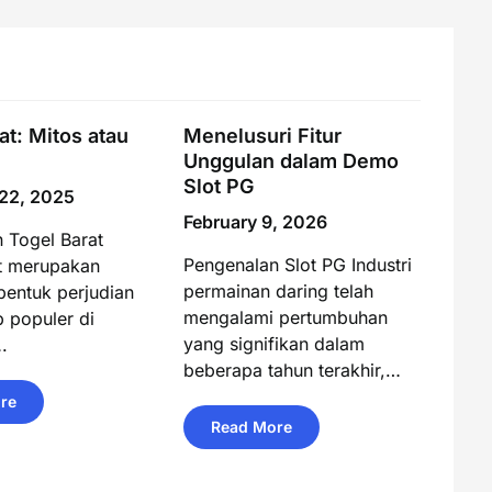
at: Mitos atau
Menelusuri Fitur
Unggulan dalam Demo
Slot PG
22, 2025
February 9, 2026
 Togel Barat
Pengenalan Slot PG Industri
t merupakan
permainan daring telah
bentuk perjudian
mengalami pertumbuhan
 populer di
yang signifikan dalam
.
beberapa tahun terakhir,…
re
Read More