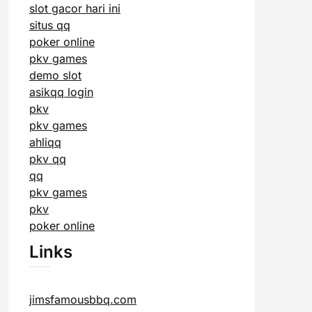
slot gacor hari ini
situs qq
poker online
pkv games
demo slot
asikqq login
pkv
pkv games
ahliqq
pkv qq
qq
pkv games
pkv
poker online
Links
jimsfamousbbq.com