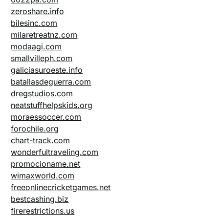
zeroshare.info
bilesinc.com
milaretreatnz.com
modaagi.com
smallvilleph.com
galiciasuroeste.info
batallasdeguerra.com
dregstudios.com
neatstuffhelpskids.org
moraessoccer.com
forochile.org
chart-track.com
wonderfultraveling.com
promocioname.net
wimaxworld.com
freeonlinecricketgames.net
bestcashing.biz
firerestrictions.us