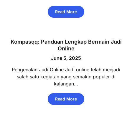
Read More
Kompasqq: Panduan Lengkap Bermain Judi
Online
June 5, 2025
Pengenalan Judi Online Judi online telah menjadi
salah satu kegiatan yang semakin populer di
kalangan…
Read More