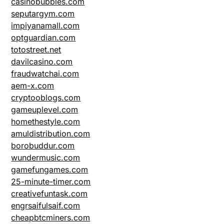
casinobubbles.com
seputargym.com
impiyanamall.com
optguardian.com
totostreet.net
davilcasino.com
fraudwatchai.com
aem-x.com
cryptooblogs.com
gameuplevel.com
homethestyle.com
amuldistribution.com
borobuddur.com
wundermusic.com
gamefungames.com
25-minute-timer.com
creativefuntask.com
engrsaifulsaif.com
cheapbtcminers.com