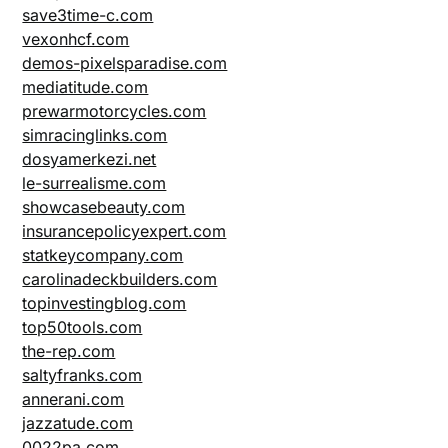
save3time-c.com
vexonhcf.com
demos-pixelsparadise.com
mediatitude.com
prewarmotorcycles.com
simracinglinks.com
dosyamerkezi.net
le-surrealisme.com
showcasebeauty.com
insurancepolicyexpert.com
statkeycompany.com
carolinadeckbuilders.com
topinvestingblog.com
top50tools.com
the-rep.com
saltyfranks.com
annerani.com
jazzatude.com
0022pa.com