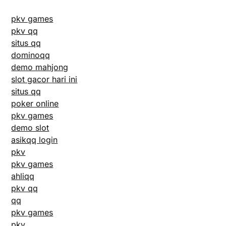
pkv games
pkv qq
situs qq
dominoqq
demo mahjong
slot gacor hari ini
situs qq
poker online
pkv games
demo slot
asikqq login
pkv
pkv games
ahliqq
pkv qq
qq
pkv games
pkv