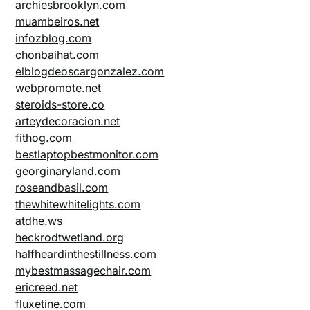
archiesbrooklyn.com
muambeiros.net
infozblog.com
chonbaihat.com
elblogdeoscargonzalez.com
webpromote.net
steroids-store.co
arteydecoracion.net
fithog.com
bestlaptopbestmonitor.com
georginaryland.com
roseandbasil.com
thewhitewhitelights.com
atdhe.ws
heckrodtwetland.org
halfheardinthestillness.com
mybestmassagechair.com
ericreed.net
fluxetine.com