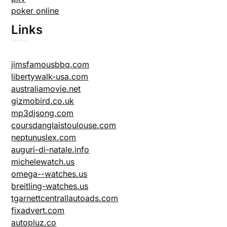
poker online
Links
jimsfamousbbq.com
libertywalk-usa.com
australiamovie.net
gizmobird.co.uk
mp3djsong.com
coursdanglaistoulouse.com
neptunuslex.com
auguri-di-natale.info
michelewatch.us
omega--watches.us
breitling-watches.us
tgarnettcentrallautoads.com
fixadvert.com
autopluz.co