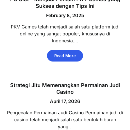
Sukses dengan Tips Ini
February 8, 2025
PKV Games telah menjadi salah satu platform judi
online yang sangat populer, khususnya di
Indonesia….
Read More
Strategi Jitu Memenangkan Permainan Judi
Casino
April 17, 2026
Pengenalan Permainan Judi Casino Permainan judi di
casino telah menjadi salah satu bentuk hiburan
yang…