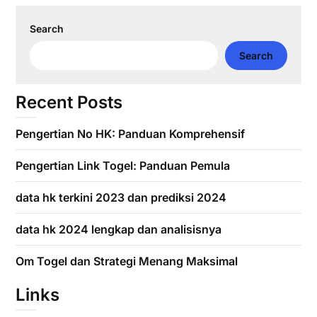
Search
Search
Recent Posts
Pengertian No HK: Panduan Komprehensif
Pengertian Link Togel: Panduan Pemula
data hk terkini 2023 dan prediksi 2024
data hk 2024 lengkap dan analisisnya
Om Togel dan Strategi Menang Maksimal
Links