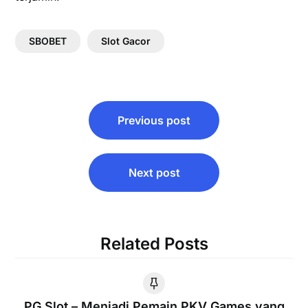
SBOBET
Slot Gacor
Post
Previous post
navigation
Next post
Related Posts
PG Slot – Menjadi Pemain PKV Games yang