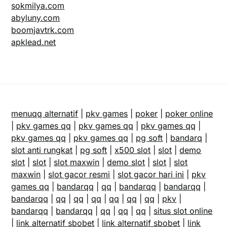
sokmilya.com
abyluny.com
boomjavtrk.com
apklead.net
menuqq alternatif
|
pkv games
|
poker
|
poker online
|
pkv games qq
|
pkv games qq
|
pkv games qq
|
pkv games qq
|
pkv games qq
|
pg soft
|
bandarq
|
slot anti rungkat
|
pg soft
|
x500 slot
|
slot
|
demo
slot
|
slot
|
slot maxwin
|
demo slot
|
slot
|
slot
maxwin
|
slot gacor resmi
|
slot gacor hari ini
|
pkv
games qq
|
bandarqq
|
qq
|
bandarqq
|
bandarqq
|
bandarqq
|
qq
|
qq
|
qq
|
qq
|
qq
|
qq
|
pkv
|
bandarqq
|
bandarqq
|
qq
|
qq
|
qq
|
situs slot online
|
link alternatif sbobet
|
link alternatif sbobet
|
link