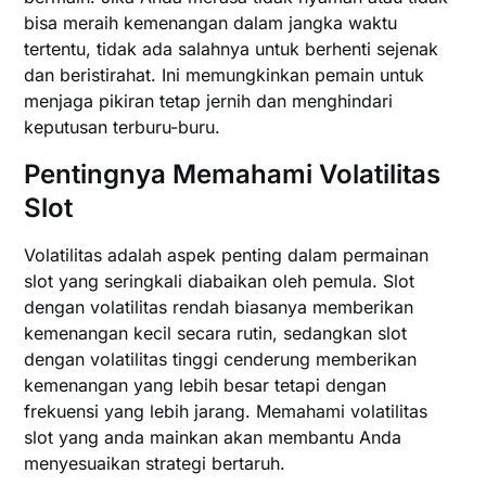
bisa meraih kemenangan dalam jangka waktu
tertentu, tidak ada salahnya untuk berhenti sejenak
dan beristirahat. Ini memungkinkan pemain untuk
menjaga pikiran tetap jernih dan menghindari
keputusan terburu-buru.
Pentingnya Memahami Volatilitas
Slot
Volatilitas adalah aspek penting dalam permainan
slot yang seringkali diabaikan oleh pemula. Slot
dengan volatilitas rendah biasanya memberikan
kemenangan kecil secara rutin, sedangkan slot
dengan volatilitas tinggi cenderung memberikan
kemenangan yang lebih besar tetapi dengan
frekuensi yang lebih jarang. Memahami volatilitas
slot yang anda mainkan akan membantu Anda
menyesuaikan strategi bertaruh.