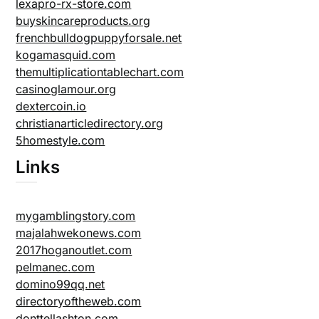
lexapro-rx-store.com
buyskincareproducts.org
frenchbulldogpuppyforsale.net
kogamasquid.com
themultiplicationtablechart.com
casinoglamour.org
dextercoin.io
christianarticledirectory.org
5homestyle.com
Links
mygamblingstory.com
majalahwekonews.com
2017hoganoutlet.com
pelmanec.com
domino99qq.net
directoryoftheweb.com
donttellashton.com