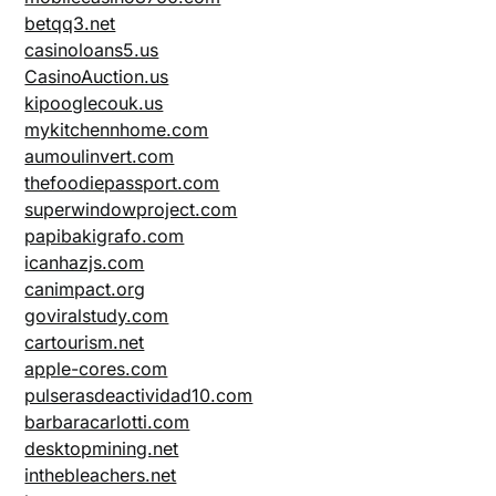
betqq3.net
casinoloans5.us
CasinoAuction.us
kipooglecouk.us
mykitchennhome.com
aumoulinvert.com
thefoodiepassport.com
superwindowproject.com
papibakigrafo.com
icanhazjs.com
canimpact.org
goviralstudy.com
cartourism.net
apple-cores.com
pulserasdeactividad10.com
barbaracarlotti.com
desktopmining.net
inthebleachers.net