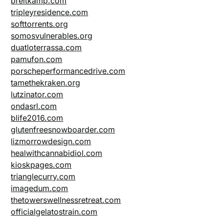
breitkamp.com
tripleyresidence.com
softtorrents.org
somosvulnerables.org
duatloterrassa.com
pamufon.com
porscheperformancedrive.com
tamethekraken.org
lutzinator.com
ondasrl.com
blife2016.com
glutenfreesnowboarder.com
lizmorrowdesign.com
healwithcannabidiol.com
kioskpages.com
trianglecurry.com
imagedum.com
thetowerswellnessretreat.com
officialgelatostrain.com