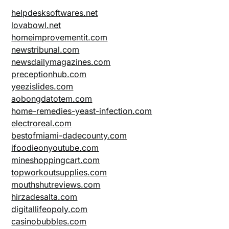
helpdesksoftwares.net
lovabowl.net
homeimprovementit.com
newstribunal.com
newsdailymagazines.com
preceptionhub.com
yeezislides.com
aobongdatotem.com
home-remedies-yeast-infection.com
electroreal.com
bestofmiami-dadecounty.com
ifoodieonyoutube.com
mineshoppingcart.com
topworkoutsupplies.com
mouthshutreviews.com
hirzadesalta.com
digitallifeopoly.com
casinobubbles.com