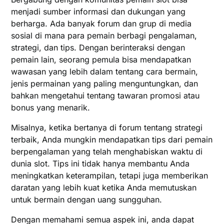
menjadi sumber informasi dan dukungan yang
berharga. Ada banyak forum dan grup di media
sosial di mana para pemain berbagi pengalaman,
strategi, dan tips. Dengan berinteraksi dengan
pemain lain, seorang pemula bisa mendapatkan
wawasan yang lebih dalam tentang cara bermain,
jenis permainan yang paling menguntungkan, dan
bahkan mengetahui tentang tawaran promosi atau
bonus yang menarik.
Misalnya, ketika bertanya di forum tentang strategi
terbaik, Anda mungkin mendapatkan tips dari pemain
berpengalaman yang telah menghabiskan waktu di
dunia slot. Tips ini tidak hanya membantu Anda
meningkatkan keterampilan, tetapi juga memberikan
daratan yang lebih kuat ketika Anda memutuskan
untuk bermain dengan uang sungguhan.
Dengan memahami semua aspek ini, anda dapat