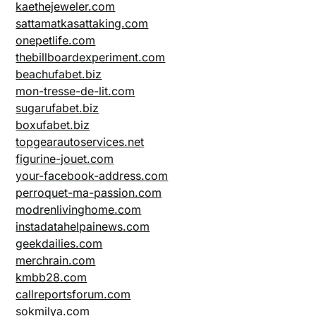
kaethejeweler.com
sattamatkasattaking.com
onepetlife.com
thebillboardexperiment.com
beachufabet.biz
mon-tresse-de-lit.com
sugarufabet.biz
boxufabet.biz
topgearautoservices.net
figurine-jouet.com
your-facebook-address.com
perroquet-ma-passion.com
modrenlivinghome.com
instadatahelpainews.com
geekdailies.com
merchrain.com
kmbb28.com
callreportsforum.com
sokmilya.com