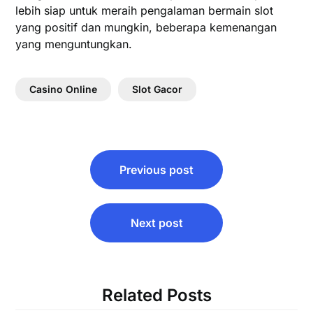
lebih siap untuk meraih pengalaman bermain slot
yang positif dan mungkin, beberapa kemenangan
yang menguntungkan.
Casino Online
Slot Gacor
Post
Previous post
navigation
Next post
Related Posts