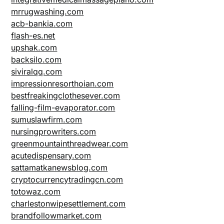
mrrugwashing.com
acb-bankia.com
flash-es.net
upshak.com
backsilo.com
siviralqq.com
impressionresorthoian.com
bestfreakingclothesever.com
falling-film-evaporator.com
sumuslawfirm.com
nursingprowriters.com
greenmountainthreadwear.com
acutedispensary.com
sattamatkanewsblog.com
cryptocurrencytradingcn.com
totowaz.com
charlestonwipesettlement.com
brandfollowmarket.com