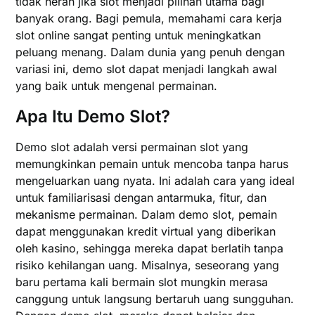
tidak heran jika slot menjadi pilihan utama bagi
banyak orang. Bagi pemula, memahami cara kerja
slot online sangat penting untuk meningkatkan
peluang menang. Dalam dunia yang penuh dengan
variasi ini, demo slot dapat menjadi langkah awal
yang baik untuk mengenal permainan.
Apa Itu Demo Slot?
Demo slot adalah versi permainan slot yang
memungkinkan pemain untuk mencoba tanpa harus
mengeluarkan uang nyata. Ini adalah cara yang ideal
untuk familiarisasi dengan antarmuka, fitur, dan
mekanisme permainan. Dalam demo slot, pemain
dapat menggunakan kredit virtual yang diberikan
oleh kasino, sehingga mereka dapat berlatih tanpa
risiko kehilangan uang. Misalnya, seseorang yang
baru pertama kali bermain slot mungkin merasa
canggung untuk langsung bertaruh uang sungguhan.