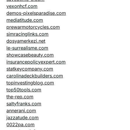
vexonhcf.com
demos-pixelsparadise.com
mediatitude.com
prewarmotorcycles.com
simracinglinks.com
dosyamerkezi.net
le-surrealisme.com
showcasebeauty.com
insurancepolicyexpert.com
statkeycompany.com
carolinadeckbuilders.com
topinvestingblog.com
top50tools.com
the-rep.com
saltyfranks.com
annerani.com
jazzatude.com
0022pa.com