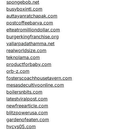
spongebob.net
busyboxintl.com
auttayanratchapak.com
postcoffeebarva.com
elteatromilliondollar.com
burgerkingfranchise.org
vallarpadathamma.net
realworldsize.com
teknolama.com
productforbaby.com
orb-z.com
fosterscoachhousetavern.com
mesasdecultivoonline.com
boilersnbits.com
latestviralpost.com
newfreearticle.com
blitzpowerusa.com
gardenofeaten.com
hycys05.com