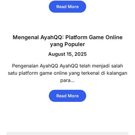
Read More
Mengenal AyahQQ: Platform Game Online
yang Populer
August 15, 2025
Pengenalan AyahQQ AyahQQ telah menjadi salah
satu platform game online yang terkenal di kalangan
para…
Read More