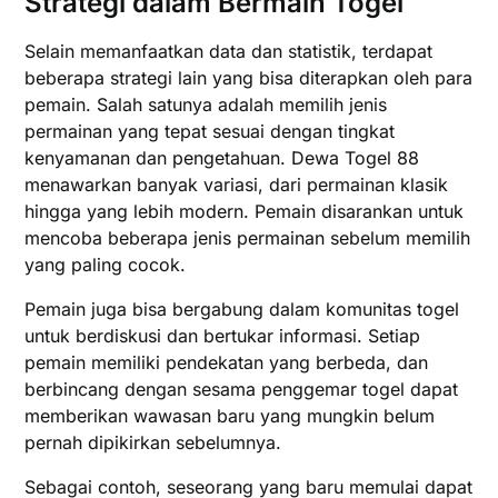
Strategi dalam Bermain Togel
Selain memanfaatkan data dan statistik, terdapat
beberapa strategi lain yang bisa diterapkan oleh para
pemain. Salah satunya adalah memilih jenis
permainan yang tepat sesuai dengan tingkat
kenyamanan dan pengetahuan. Dewa Togel 88
menawarkan banyak variasi, dari permainan klasik
hingga yang lebih modern. Pemain disarankan untuk
mencoba beberapa jenis permainan sebelum memilih
yang paling cocok.
Pemain juga bisa bergabung dalam komunitas togel
untuk berdiskusi dan bertukar informasi. Setiap
pemain memiliki pendekatan yang berbeda, dan
berbincang dengan sesama penggemar togel dapat
memberikan wawasan baru yang mungkin belum
pernah dipikirkan sebelumnya.
Sebagai contoh, seseorang yang baru memulai dapat