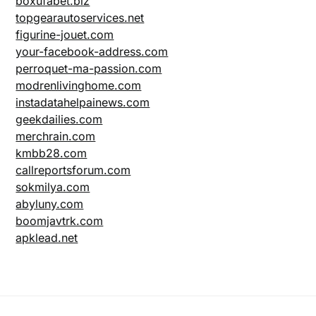
boxufabet.biz
topgearautoservices.net
figurine-jouet.com
your-facebook-address.com
perroquet-ma-passion.com
modrenlivinghome.com
instadatahelpainews.com
geekdailies.com
merchrain.com
kmbb28.com
callreportsforum.com
sokmilya.com
abyluny.com
boomjavtrk.com
apklead.net