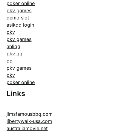
poker online
pkv games
demo slot
asikqq login
pkv
pkv games
ahliqq
pkv qq
qq
pkv games
pkv
poker online
Links
jimsfamousbbq.com
libertywalk-usa.com
australiamovie.net