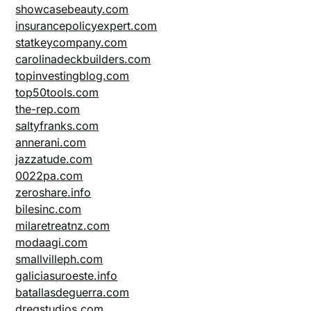
showcasebeauty.com
insurancepolicyexpert.com
statkeycompany.com
carolinadeckbuilders.com
topinvestingblog.com
top50tools.com
the-rep.com
saltyfranks.com
annerani.com
jazzatude.com
0022pa.com
zeroshare.info
bilesinc.com
milaretreatnz.com
modaagi.com
smallvilleph.com
galiciasuroeste.info
batallasdeguerra.com
dregstudios.com