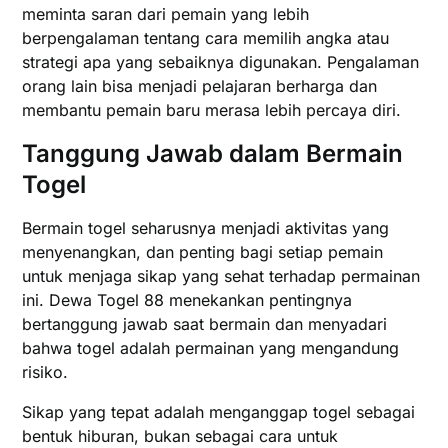
meminta saran dari pemain yang lebih
berpengalaman tentang cara memilih angka atau
strategi apa yang sebaiknya digunakan. Pengalaman
orang lain bisa menjadi pelajaran berharga dan
membantu pemain baru merasa lebih percaya diri.
Tanggung Jawab dalam Bermain
Togel
Bermain togel seharusnya menjadi aktivitas yang
menyenangkan, dan penting bagi setiap pemain
untuk menjaga sikap yang sehat terhadap permainan
ini. Dewa Togel 88 menekankan pentingnya
bertanggung jawab saat bermain dan menyadari
bahwa togel adalah permainan yang mengandung
risiko.
Sikap yang tepat adalah menganggap togel sebagai
bentuk hiburan, bukan sebagai cara untuk