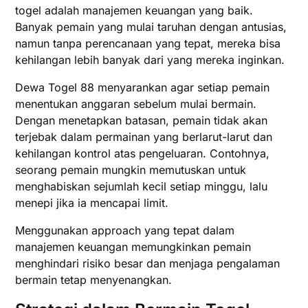
togel adalah manajemen keuangan yang baik.
Banyak pemain yang mulai taruhan dengan antusias,
namun tanpa perencanaan yang tepat, mereka bisa
kehilangan lebih banyak dari yang mereka inginkan.
Dewa Togel 88 menyarankan agar setiap pemain
menentukan anggaran sebelum mulai bermain.
Dengan menetapkan batasan, pemain tidak akan
terjebak dalam permainan yang berlarut-larut dan
kehilangan kontrol atas pengeluaran. Contohnya,
seorang pemain mungkin memutuskan untuk
menghabiskan sejumlah kecil setiap minggu, lalu
menepi jika ia mencapai limit.
Menggunakan approach yang tepat dalam
manajemen keuangan memungkinkan pemain
menghindari risiko besar dan menjaga pengalaman
bermain tetap menyenangkan.