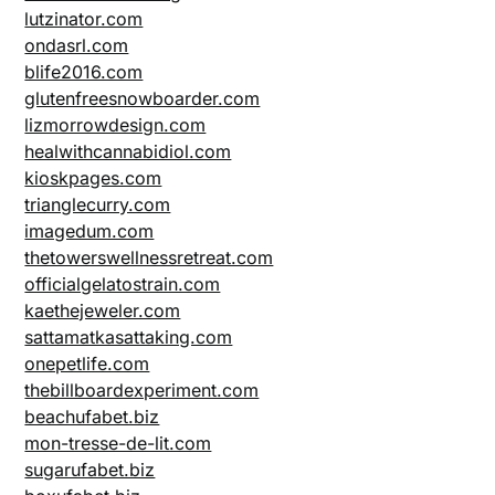
lutzinator.com
ondasrl.com
blife2016.com
glutenfreesnowboarder.com
lizmorrowdesign.com
healwithcannabidiol.com
kioskpages.com
trianglecurry.com
imagedum.com
thetowerswellnessretreat.com
officialgelatostrain.com
kaethejeweler.com
sattamatkasattaking.com
onepetlife.com
thebillboardexperiment.com
beachufabet.biz
mon-tresse-de-lit.com
sugarufabet.biz