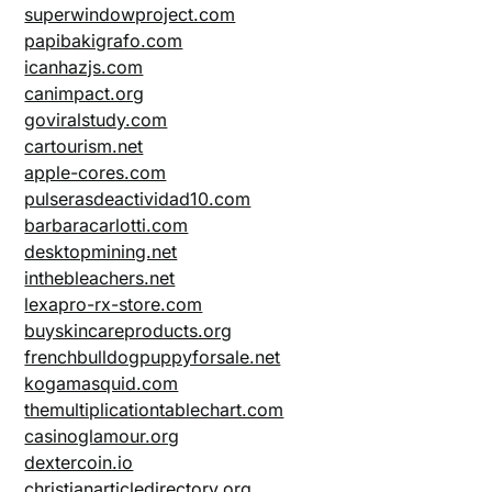
superwindowproject.com
papibakigrafo.com
icanhazjs.com
canimpact.org
goviralstudy.com
cartourism.net
apple-cores.com
pulserasdeactividad10.com
barbaracarlotti.com
desktopmining.net
inthebleachers.net
lexapro-rx-store.com
buyskincareproducts.org
frenchbulldogpuppyforsale.net
kogamasquid.com
themultiplicationtablechart.com
casinoglamour.org
dextercoin.io
christianarticledirectory.org