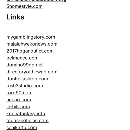
5homestyle.com
Links
mygamblingstory.com
majalahwekonews.com
2017hoganoutlet.com
pelmanec.com
domino99qq.net
directoryoftheweb.com
donttellashton.com
rush3studio.com
roro90.com
herzio.com
in-hi5.com
krainafantasy.info
todas-noticias.com
senikartu.com