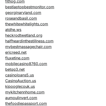
fithog.com
bestlaptopbestmonitor.com
georginaryland.com
roseandbasil.com
thewhitewhitelights.com
atdhe.ws
heckrodtwetland.org
halfheardinthestillness.com
mybestmassagechair.com
ericreed.net
fluxetine.com
mobilecasino8760.com
betqq3.net
casinoloans5.us
CasinoAuction.us
kipooglecouk.us
mykitchennhome.com
aumoulinvert.com
thefoodiepassport.com