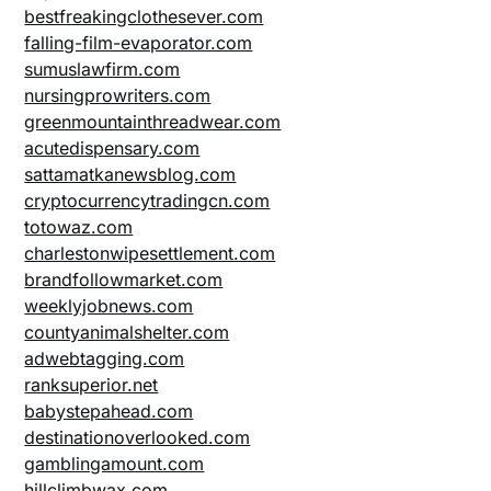
bestfreakingclothesever.com
falling-film-evaporator.com
sumuslawfirm.com
nursingprowriters.com
greenmountainthreadwear.com
acutedispensary.com
sattamatkanewsblog.com
cryptocurrencytradingcn.com
totowaz.com
charlestonwipesettlement.com
brandfollowmarket.com
weeklyjobnews.com
countyanimalshelter.com
adwebtagging.com
ranksuperior.net
babystepahead.com
destinationoverlooked.com
gamblingamount.com
hillclimbwax.com