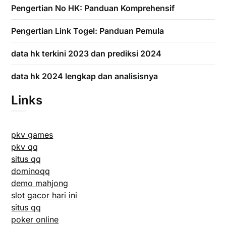
Pengertian No HK: Panduan Komprehensif
Pengertian Link Togel: Panduan Pemula
data hk terkini 2023 dan prediksi 2024
data hk 2024 lengkap dan analisisnya
Links
pkv games
pkv qq
situs qq
dominoqq
demo mahjong
slot gacor hari ini
situs qq
poker online