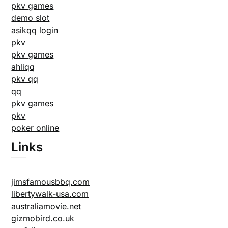
pkv games
demo slot
asikqq login
pkv
pkv games
ahliqq
pkv qq
qq
pkv games
pkv
poker online
Links
jimsfamousbbq.com
libertywalk-usa.com
australiamovie.net
gizmobird.co.uk