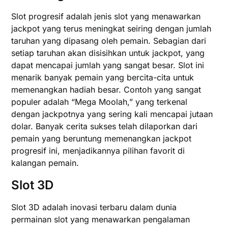
Slot progresif adalah jenis slot yang menawarkan
jackpot yang terus meningkat seiring dengan jumlah
taruhan yang dipasang oleh pemain. Sebagian dari
setiap taruhan akan disisihkan untuk jackpot, yang
dapat mencapai jumlah yang sangat besar. Slot ini
menarik banyak pemain yang bercita-cita untuk
memenangkan hadiah besar. Contoh yang sangat
populer adalah “Mega Moolah,” yang terkenal
dengan jackpotnya yang sering kali mencapai jutaan
dolar. Banyak cerita sukses telah dilaporkan dari
pemain yang beruntung memenangkan jackpot
progresif ini, menjadikannya pilihan favorit di
kalangan pemain.
Slot 3D
Slot 3D adalah inovasi terbaru dalam dunia
permainan slot yang menawarkan pengalaman