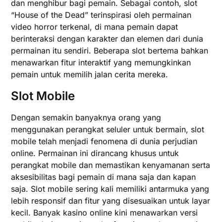
dan menghibur bagi pemain. Sebagai contoh, slot
“House of the Dead” terinspirasi oleh permainan
video horror terkenal, di mana pemain dapat
berinteraksi dengan karakter dan elemen dari dunia
permainan itu sendiri. Beberapa slot bertema bahkan
menawarkan fitur interaktif yang memungkinkan
pemain untuk memilih jalan cerita mereka.
Slot Mobile
Dengan semakin banyaknya orang yang
menggunakan perangkat seluler untuk bermain, slot
mobile telah menjadi fenomena di dunia perjudian
online. Permainan ini dirancang khusus untuk
perangkat mobile dan memastikan kenyamanan serta
aksesibilitas bagi pemain di mana saja dan kapan
saja. Slot mobile sering kali memiliki antarmuka yang
lebih responsif dan fitur yang disesuaikan untuk layar
kecil. Banyak kasino online kini menawarkan versi