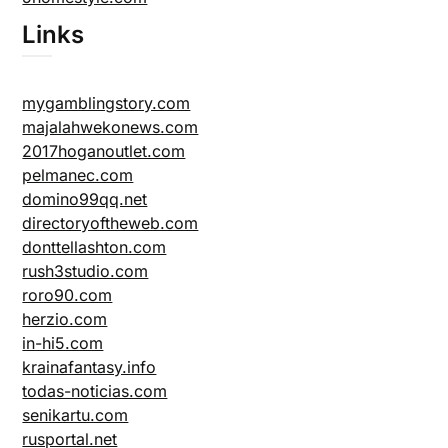
Links
mygamblingstory.com
majalahwekonews.com
2017hoganoutlet.com
pelmanec.com
domino99qq.net
directoryoftheweb.com
donttellashton.com
rush3studio.com
roro90.com
herzio.com
in-hi5.com
krainafantasy.info
todas-noticias.com
senikartu.com
rusportal.net