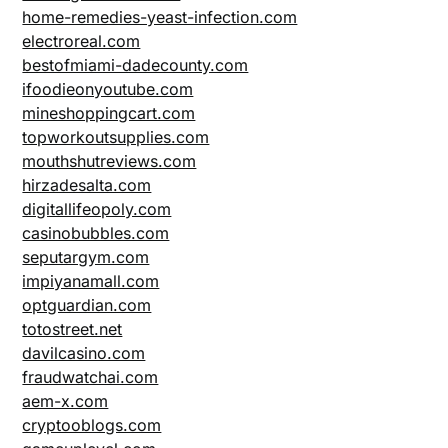
home-remedies-yeast-infection.com
electroreal.com
bestofmiami-dadecounty.com
ifoodieonyoutube.com
mineshoppingcart.com
topworkoutsupplies.com
mouthshutreviews.com
hirzadesalta.com
digitallifeopoly.com
casinobubbles.com
seputargym.com
impiyanamall.com
optguardian.com
totostreet.net
davilcasino.com
fraudwatchai.com
aem-x.com
cryptooblogs.com