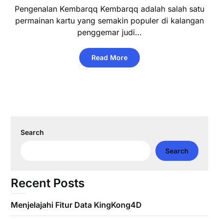
Pengenalan Kembarqq Kembarqq adalah salah satu
permainan kartu yang semakin populer di kalangan
penggemar judi…
Read More
Search
Search
Recent Posts
Menjelajahi Fitur Data KingKong4D