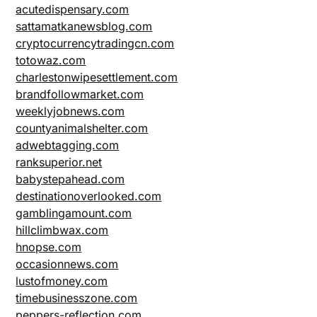
acutedispensary.com
sattamatkanewsblog.com
cryptocurrencytradingcn.com
totowaz.com
charlestonwipesettlement.com
brandfollowmarket.com
weeklyjobnews.com
countyanimalshelter.com
adwebtagging.com
ranksuperior.net
babystepahead.com
destinationoverlooked.com
gamblingamount.com
hillclimbwax.com
hnopse.com
occasionnews.com
lustofmoney.com
timebusinesszone.com
peppers-reflection.com