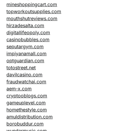
mineshoppingcart.com
topworkoutsupplies.com
mouthshutreviews.com
hirzadesalta.com
digitallifeopoly.com
casinobubbles.com
seputargym.com
impiyanamall.com
optguardian.com
totostreet.net
davilcasino.com
fraudwatchai.com
aem-x.com
cryptooblogs.com
gameuplevel.com
homethestyle.com
amuldistribution.com
borobuddur.com
wundermusic.com