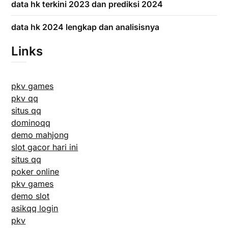
data hk terkini 2023 dan prediksi 2024
data hk 2024 lengkap dan analisisnya
Links
pkv games
pkv qq
situs qq
dominoqq
demo mahjong
slot gacor hari ini
situs qq
poker online
pkv games
demo slot
asikqq login
pkv