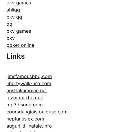
pkv games
ahliqq
pkv qq
qq
pkv games
pkv
poker online
Links
jimsfamousbbq.com
libertywalk-usa.com
australiamovie.net
gizmobird.co.uk
mp3djsong.com
coursdanglaistoulouse.com
neptunuslex.com
auguri-di-natale.info