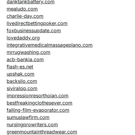
danktankbattery.com
mealudo.com
charlie-day.com
livedirectbettingpoker.com
foxbusinessupdate.com
lovedaddy.org
integrativemedicalmassageplano.com
mrrugwashing.com
acb-bankia.com
flash-es.net
upshak.com
backsilo.com
siviralqq.com
impressionresorthoian.com
bestfreakingclothesever.com
falling-film-evaporator.com
sumuslawfirm.com
nursingprowriters.com
greenmountainthreadwear.com