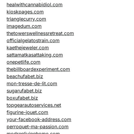
healwithcannabidiol.com
kioskpages.com
trianglecurry.com
imagedum.com
thetowerswellnessretreat.com
officialgelatostrain.com
kaethejeweler.com
sattamatkasattaking.com
onepetlife.com
thebillboardexperiment.com
beachufabet.biz
mon-tresse-de-lit.com
sugarufabet.biz
boxufabet.biz
topgearautoservices.net
figurine-jouet.com
your-facebook-address.com
perroquet-ma-passion.com
modrenlivinghome.com