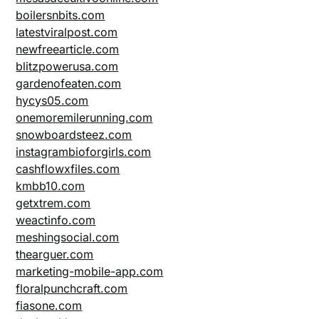
boilersnbits.com
latestviralpost.com
newfreearticle.com
blitzpowerusa.com
gardenofeaten.com
hycys05.com
onemoremilerunning.com
snowboardsteez.com
instagrambioforgirls.com
cashflowxfiles.com
kmbb10.com
getxtrem.com
weactinfo.com
meshingsocial.com
thearguer.com
marketing-mobile-app.com
floralpunchcraft.com
fiasone.com