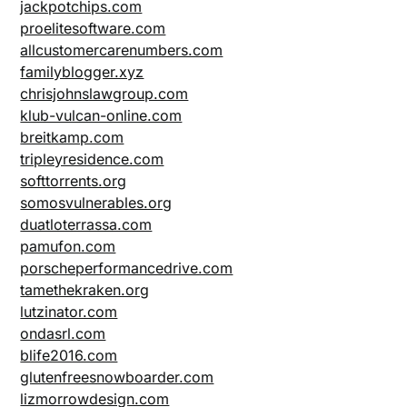
jackpotchips.com
proelitesoftware.com
allcustomercarenumbers.com
familyblogger.xyz
chrisjohnslawgroup.com
klub-vulcan-online.com
breitkamp.com
tripleyresidence.com
softtorrents.org
somosvulnerables.org
duatloterrassa.com
pamufon.com
porscheperformancedrive.com
tamethekraken.org
lutzinator.com
ondasrl.com
blife2016.com
glutenfreesnowboarder.com
lizmorrowdesign.com