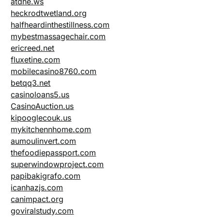
atdhe.ws
heckrodtwetland.org
halfheardinthestillness.com
mybestmassagechair.com
ericreed.net
fluxetine.com
mobilecasino8760.com
betqq3.net
casinoloans5.us
CasinoAuction.us
kipooglecouk.us
mykitchennhome.com
aumoulinvert.com
thefoodiepassport.com
superwindowproject.com
papibakigrafo.com
icanhazjs.com
canimpact.org
goviralstudy.com