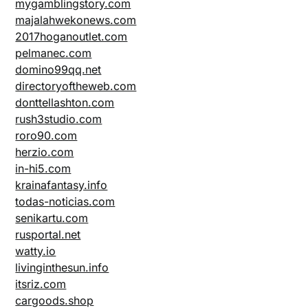
mygamblingstory.com
majalahwekonews.com
2017hoganoutlet.com
pelmanec.com
domino99qq.net
directoryoftheweb.com
donttellashton.com
rush3studio.com
roro90.com
herzio.com
in-hi5.com
krainafantasy.info
todas-noticias.com
senikartu.com
rusportal.net
watty.io
livinginthesun.info
itsriz.com
cargoods.shop