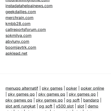
instadatahelpainews.com
geekdailies.com
merchrain.com
kmbb28.com
callreportsforum.com
sokmilya.com
abyluny.com
boomjavtrk.com
apklead.net
menuqq alternatif
|
pkv games
|
poker
|
poker online
|
pkv games qq
|
pkv games qq
|
pkv games qq
|
pkv games qq
|
pkv games qq
|
pg soft
|
bandarq
|
slot anti rungkat
|
pg soft
|
x500 slot
|
slot
|
demo