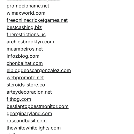
promocioname.net
wimaxworld.com
freeonlinecricketgames.net
bestcashing.biz
firerestrictions.us
archiesbrooklyn.com
muambeiros.net
infozblog.com
chonbaihat.com
elblogdeoscargonzalez.com
webpromote.net
steroids-store.co
arteydecoracion.net
fithog.com
bestlaptopbestmonitor.com
georginaryland.com
roseandbasil.com
thewhitewhitelights.com