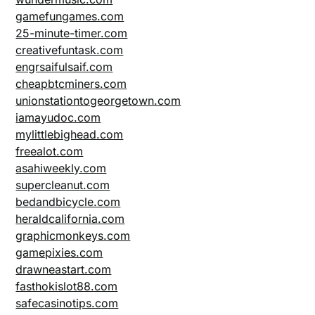
gamefungames.com
25-minute-timer.com
creativefuntask.com
engrsaifulsaif.com
cheapbtcminers.com
unionstationtogeorgetown.com
iamayudoc.com
mylittlebighead.com
freealot.com
asahiweekly.com
supercleanut.com
bedandbicycle.com
heraldcalifornia.com
graphicmonkeys.com
gamepixies.com
drawneastart.com
fasthokislot88.com
safecasinotips.com