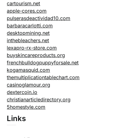
cartourism.net
apple-cores.com
pulserasdeactividad10.com
barbaracarlotti.com
desktopmining.net
inthebleachers.net
lexapro-rx-store.com
buyskincareproducts.org
frenchbulldogpuppyforsale.net
kogamasquid.com
themultiplicationtablechart.com
casinoglamour.org
dextercoin.io
christianarticledirectory.org
5homestyle.com
Links