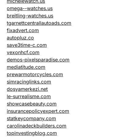
michelewatch.us
omega--watches.us
breitling-watches.us
tgarnettcentrallautoads.com
fixadvert.com
autopluz.co
save3time-c.com
vexonhcf.com
demos-pixelsparadise.com
mediatitude.com
prewarmotorcycles.com
simracinglinks.com
dosyamerkezi.net
le-surrealisme.com
showcasebeauty.com
insurancepolicyexpert.com
statkeycompany.com
carolinadeckbuilders.com
topinvestingblog.com