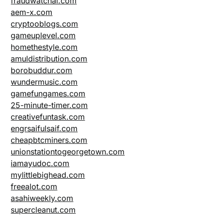
fraudwatchai.com
aem-x.com
cryptooblogs.com
gameuplevel.com
homethestyle.com
amuldistribution.com
borobuddur.com
wundermusic.com
gamefungames.com
25-minute-timer.com
creativefuntask.com
engrsaifulsaif.com
cheapbtcminers.com
unionstationtogeorgetown.com
iamayudoc.com
mylittlebighead.com
freealot.com
asahiweekly.com
supercleanut.com