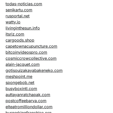
todas-noticias.com
senikartu.com
rusportal.net
watty.io
livinginthesun.info
itsriz.com
cargoods.shop
capetownacupuncture.com
bitcoinvideospro.com
cosmiccrowcollective.com
alain-jacquet.com
gotisouizakayabakeneko.com
meshpoint.me
spongebob.net
busyboxintl.com
auttayanratchapak.com
postcoffeebarva.com
elteatromilliondollar.com
burgerkingfranchise.org