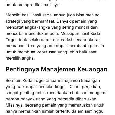
untuk memprediksi hasilnya.
Meneliti hasil-hasil sebelumnya juga bisa menjadi
strategi yang bermanfaat. Banyak pemain yang
mencatat angka-angka yang sering muncul dan
mencoba menentukan pola. Meskipun hasil Kuda
Togel tidak selalu dapat diprediksi secara akurat,
memahami tren yang ada dapat membantu pemain
untuk membuat keputusan yang lebih baik saat
memilih angka.
Pentingnya Manajemen Keuangan
Bermain Kuda Togel tanpa manajemen keuangan
yang baik dapat berisiko tinggi. Dalam perjudian,
sangat penting untuk menetapkan batasan mengenai
berapa banyak uang yang bersedia dihabiskan.
Misalnya, seorang pemain yang memutuskan untuk
hanya memainkan jumlah tertentu dalam seminggu