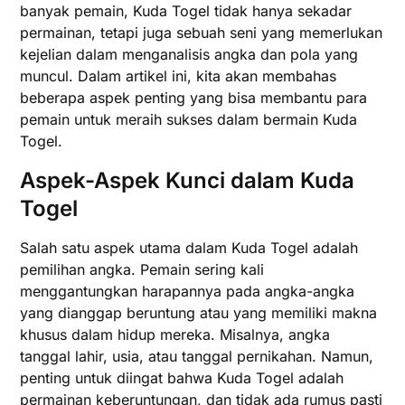
banyak pemain, Kuda Togel tidak hanya sekadar
permainan, tetapi juga sebuah seni yang memerlukan
kejelian dalam menganalisis angka dan pola yang
muncul. Dalam artikel ini, kita akan membahas
beberapa aspek penting yang bisa membantu para
pemain untuk meraih sukses dalam bermain Kuda
Togel.
Aspek-Aspek Kunci dalam Kuda
Togel
Salah satu aspek utama dalam Kuda Togel adalah
pemilihan angka. Pemain sering kali
menggantungkan harapannya pada angka-angka
yang dianggap beruntung atau yang memiliki makna
khusus dalam hidup mereka. Misalnya, angka
tanggal lahir, usia, atau tanggal pernikahan. Namun,
penting untuk diingat bahwa Kuda Togel adalah
permainan keberuntungan, dan tidak ada rumus pasti