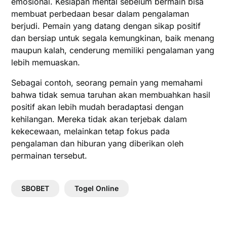
emosional. Kesiapan mental sebelum bermain bisa
membuat perbedaan besar dalam pengalaman
berjudi. Pemain yang datang dengan sikap positif
dan bersiap untuk segala kemungkinan, baik menang
maupun kalah, cenderung memiliki pengalaman yang
lebih memuaskan.
Sebagai contoh, seorang pemain yang memahami
bahwa tidak semua taruhan akan membuahkan hasil
positif akan lebih mudah beradaptasi dengan
kehilangan. Mereka tidak akan terjebak dalam
kekecewaan, melainkan tetap fokus pada
pengalaman dan hiburan yang diberikan oleh
permainan tersebut.
SBOBET
Togel Online