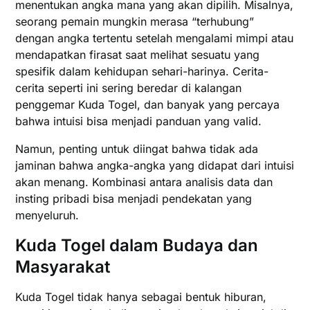
menentukan angka mana yang akan dipilih. Misalnya,
seorang pemain mungkin merasa “terhubung”
dengan angka tertentu setelah mengalami mimpi atau
mendapatkan firasat saat melihat sesuatu yang
spesifik dalam kehidupan sehari-harinya. Cerita-
cerita seperti ini sering beredar di kalangan
penggemar Kuda Togel, dan banyak yang percaya
bahwa intuisi bisa menjadi panduan yang valid.
Namun, penting untuk diingat bahwa tidak ada
jaminan bahwa angka-angka yang didapat dari intuisi
akan menang. Kombinasi antara analisis data dan
insting pribadi bisa menjadi pendekatan yang
menyeluruh.
Kuda Togel dalam Budaya dan
Masyarakat
Kuda Togel tidak hanya sebagai bentuk hiburan,