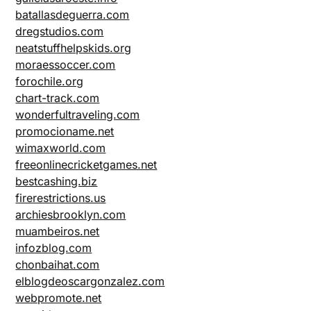
batallasdeguerra.com
dregstudios.com
neatstuffhelpskids.org
moraessoccer.com
forochile.org
chart-track.com
wonderfultraveling.com
promocioname.net
wimaxworld.com
freeonlinecricketgames.net
bestcashing.biz
firerestrictions.us
archiesbrooklyn.com
muambeiros.net
infozblog.com
chonbaihat.com
elblogdeoscargonzalez.com
webpromote.net