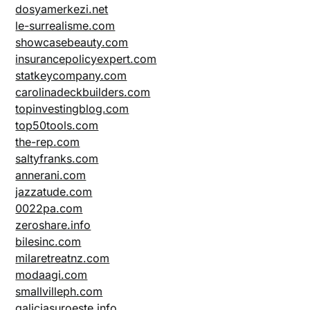
dosyamerkezi.net
le-surrealisme.com
showcasebeauty.com
insurancepolicyexpert.com
statkeycompany.com
carolinadeckbuilders.com
topinvestingblog.com
top50tools.com
the-rep.com
saltyfranks.com
annerani.com
jazzatude.com
0022pa.com
zeroshare.info
bilesinc.com
milaretreatnz.com
modaagi.com
smallvilleph.com
galiciasuroeste.info