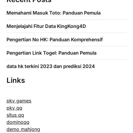
Memahami Masuk Toto: Panduan Pemula
Menjelajahi Fitur Data KingKong4D
Pengertian No HK: Panduan Komprehensif
Pengertian Link Togel: Panduan Pemula
data hk terkini 2023 dan prediksi 2024
Links
pkv games
pkv qq
situs qq
dominoqq
demo mahjong