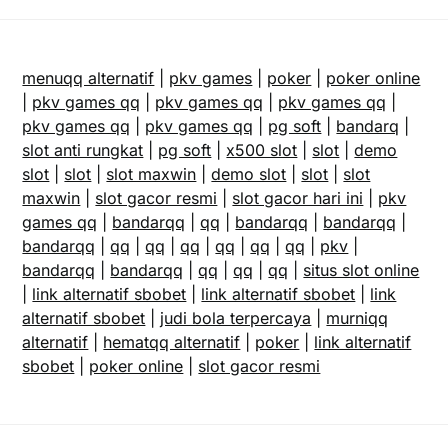
menuqq alternatif
|
pkv games
|
poker
|
poker online
|
pkv games qq
|
pkv games qq
|
pkv games qq
|
pkv games qq
|
pkv games qq
|
pg soft
|
bandarq
|
slot anti rungkat
|
pg soft
|
x500 slot
|
slot
|
demo
slot
|
slot
|
slot maxwin
|
demo slot
|
slot
|
slot
maxwin
|
slot gacor resmi
|
slot gacor hari ini
|
pkv
games qq
|
bandarqq
|
qq
|
bandarqq
|
bandarqq
|
bandarqq
|
qq
|
qq
|
qq
|
qq
|
qq
|
qq
|
pkv
|
bandarqq
|
bandarqq
|
qq
|
qq
|
qq
|
situs slot online
|
link alternatif sbobet
|
link alternatif sbobet
|
link
alternatif sbobet
|
judi bola terpercaya
|
murniqq
alternatif
|
hematqq alternatif
|
poker
|
link alternatif
sbobet
|
poker online
|
slot gacor resmi