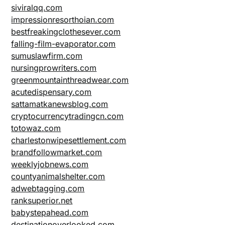
siviralqq.com
impressionresorthoian.com
bestfreakingclothesever.com
falling-film-evaporator.com
sumuslawfirm.com
nursingprowriters.com
greenmountainthreadwear.com
acutedispensary.com
sattamatkanewsblog.com
cryptocurrencytradingcn.com
totowaz.com
charlestonwipesettlement.com
brandfollowmarket.com
weeklyjobnews.com
countyanimalshelter.com
adwebtagging.com
ranksuperior.net
babystepahead.com
destinationoverlooked.com