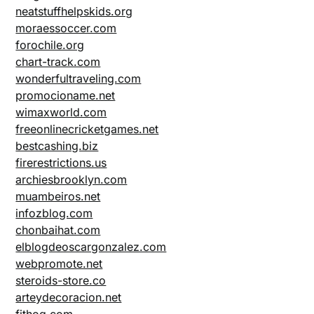
neatstuffhelpskids.org
moraessoccer.com
forochile.org
chart-track.com
wonderfultraveling.com
promocioname.net
wimaxworld.com
freeonlinecricketgames.net
bestcashing.biz
firerestrictions.us
archiesbrooklyn.com
muambeiros.net
infozblog.com
chonbaihat.com
elblogdeoscargonzalez.com
webpromote.net
steroids-store.co
arteydecoracion.net
fithog.com