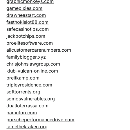
graphicmonkeys.com
gamepixies.com
drawneastart.com
fasthokislot88.com
safecasinotips.com
jackpotchips.com
proelitesoftware.com
allcustomercarenumbers.com
familyblogger.xyz
chrisjohnslawgroup.com
klub-vulcan-online.com
breitkamp.com
tripleyresidence.com
softtorrents.org
somosvulnerables.org
duatloterrassa.com
pamufon.com
porscheperformancedrive.com
tamethekraken.org