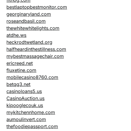
bestlaptopbestmonitor.com
georginaryland.com
roseandbasil.com
thewhitewhitelights.com
atdhe.ws
heckrodtwetland.org
halfheardinthestillness.com
mybestmassagechair.com
ericreed.net
fluxetine.com
mobilecasino8760.com
betqq3.net
casinoloans5.us
CasinoAuction.us
kipooglecouk.us
mykitchennhome.com
aumoulinvert.com
thefoodiepassport.com