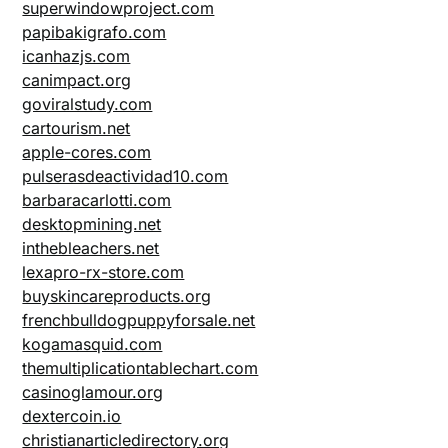
superwindowproject.com
papibakigrafo.com
icanhazjs.com
canimpact.org
goviralstudy.com
cartourism.net
apple-cores.com
pulserasdeactividad10.com
barbaracarlotti.com
desktopmining.net
inthebleachers.net
lexapro-rx-store.com
buyskincareproducts.org
frenchbulldogpuppyforsale.net
kogamasquid.com
themultiplicationtablechart.com
casinoglamour.org
dextercoin.io
christianarticledirectory.org