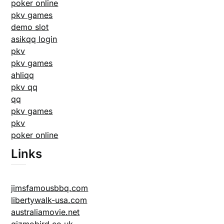
poker online
pkv games
demo slot
asikqq login
pkv
pkv games
ahliqq
pkv qq
qq
pkv games
pkv
poker online
Links
jimsfamousbbq.com
libertywalk-usa.com
australiamovie.net
gizmobird.co.uk