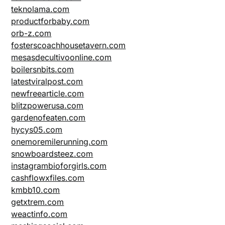
teknolama.com
productforbaby.com
orb-z.com
fosterscoachhousetavern.com
mesasdecultivoonline.com
boilersnbits.com
latestviralpost.com
newfreearticle.com
blitzpowerusa.com
gardenofeaten.com
hycys05.com
onemoremilerunning.com
snowboardsteez.com
instagrambioforgirls.com
cashflowxfiles.com
kmbb10.com
getxtrem.com
weactinfo.com