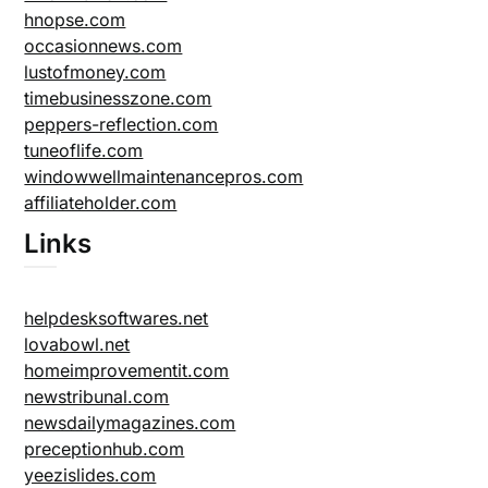
hnopse.com
occasionnews.com
lustofmoney.com
timebusinesszone.com
peppers-reflection.com
tuneoflife.com
windowwellmaintenancepros.com
affiliateholder.com
Links
helpdesksoftwares.net
lovabowl.net
homeimprovementit.com
newstribunal.com
newsdailymagazines.com
preceptionhub.com
yeezislides.com