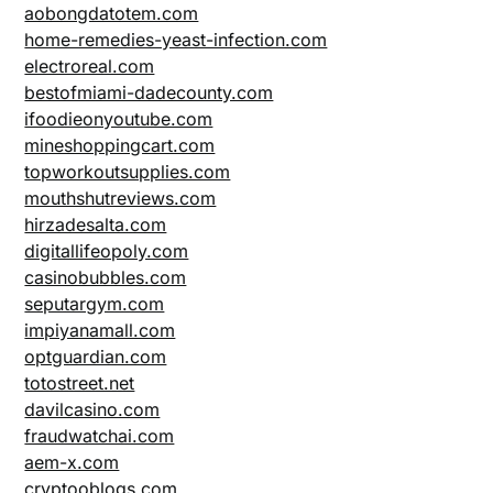
aobongdatotem.com
home-remedies-yeast-infection.com
electroreal.com
bestofmiami-dadecounty.com
ifoodieonyoutube.com
mineshoppingcart.com
topworkoutsupplies.com
mouthshutreviews.com
hirzadesalta.com
digitallifeopoly.com
casinobubbles.com
seputargym.com
impiyanamall.com
optguardian.com
totostreet.net
davilcasino.com
fraudwatchai.com
aem-x.com
cryptooblogs.com