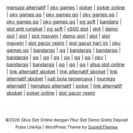
menuqq alternatif
|
pkv games
|
poker
|
poker online
|
pkv games qq
|
pkv games qq
|
pkv games qq
|
pkv games qq
|
pkv games qq
|
pg soft
|
bandarq
|
slot anti rungkat
|
pg soft
|
x500 slot
|
slot
|
demo
slot
|
slot
|
slot maxwin
|
demo slot
|
slot
|
slot
maxwin
|
slot gacor resmi
|
slot gacor hari ini
|
pkv
games qq
|
bandarqq
|
qq
|
bandarqq
|
bandarqq
|
bandarqq
|
qq
|
qq
|
qq
|
qq
|
qq
|
qq
|
pkv
|
bandarqq
|
bandarqq
|
qq
|
qq
|
qq
|
situs slot online
|
link alternatif sbobet
|
link alternatif sbobet
|
link
alternatif sbobet
|
judi bola terpercaya
|
murniqq
alternatif
|
hematqq alternatif
|
poker
|
link alternatif
sbobet
|
poker online
|
slot gacor resmi
©2026 Situs Slot Online dengan Fitur Slot Demo Gratis Deposit
Pulsa LinkAja
| WordPress Theme by
SuperbThemes