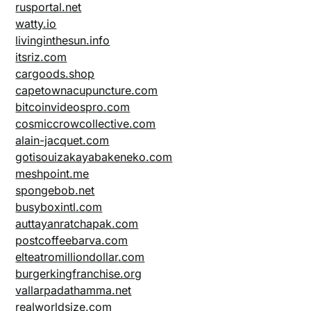
rusportal.net
watty.io
livinginthesun.info
itsriz.com
cargoods.shop
capetownacupuncture.com
bitcoinvideospro.com
cosmiccrowcollective.com
alain-jacquet.com
gotisouizakayabakeneko.com
meshpoint.me
spongebob.net
busyboxintl.com
auttayanratchapak.com
postcoffeebarva.com
elteatromilliondollar.com
burgerkingfranchise.org
vallarpadathamma.net
realworldsize.com