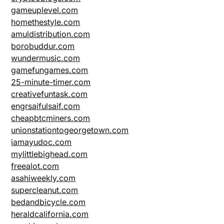
gameuplevel.com
homethestyle.com
amuldistribution.com
borobuddur.com
wundermusic.com
gamefungames.com
25-minute-timer.com
creativefuntask.com
engrsaifulsaif.com
cheapbtcminers.com
unionstationtogeorgetown.com
iamayudoc.com
mylittlebighead.com
freealot.com
asahiweekly.com
supercleanut.com
bedandbicycle.com
heraldcalifornia.com