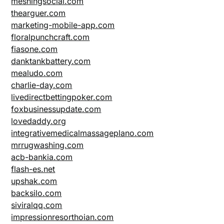
meshingsocial.com
thearguer.com
marketing-mobile-app.com
floralpunchcraft.com
fiasone.com
danktankbattery.com
mealudo.com
charlie-day.com
livedirectbettingpoker.com
foxbusinessupdate.com
lovedaddy.org
integrativemedicalmassageplano.com
mrrugwashing.com
acb-bankia.com
flash-es.net
upshak.com
backsilo.com
siviralqq.com
impressionresorthoian.com