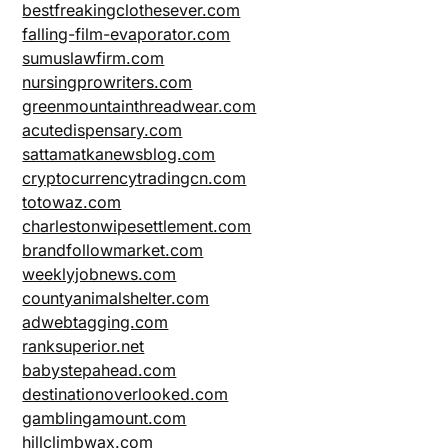
bestfreakingclothesever.com
falling-film-evaporator.com
sumuslawfirm.com
nursingprowriters.com
greenmountainthreadwear.com
acutedispensary.com
sattamatkanewsblog.com
cryptocurrencytradingcn.com
totowaz.com
charlestonwipesettlement.com
brandfollowmarket.com
weeklyjobnews.com
countyanimalshelter.com
adwebtagging.com
ranksuperior.net
babystepahead.com
destinationoverlooked.com
gamblingamount.com
hillclimbwax.com