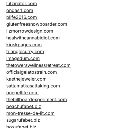
lutzinator.com
ondasrl.com
blife2016.com
glutenfreesnowboarder.com
lizmorrowdesign.com
healwithcannabidiol.com
kioskpages.com
trianglecurry.com
imagedum.com
thetowerswellnessretreat.com
officialgelatostrain.com
kaethejeweler.com
sattamatkasattaking.com
onepetlife.com
thebillboardexperiment.com
beachufabet.biz
mon-tresse-de-lit.com
sugarufabet.biz
boxufabet.biz