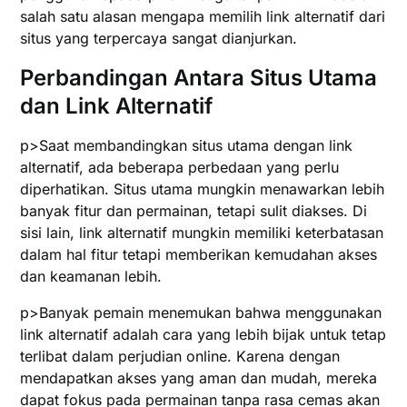
salah satu alasan mengapa memilih link alternatif dari
situs yang terpercaya sangat dianjurkan.
Perbandingan Antara Situs Utama
dan Link Alternatif
p>Saat membandingkan situs utama dengan link
alternatif, ada beberapa perbedaan yang perlu
diperhatikan. Situs utama mungkin menawarkan lebih
banyak fitur dan permainan, tetapi sulit diakses. Di
sisi lain, link alternatif mungkin memiliki keterbatasan
dalam hal fitur tetapi memberikan kemudahan akses
dan keamanan lebih.
p>Banyak pemain menemukan bahwa menggunakan
link alternatif adalah cara yang lebih bijak untuk tetap
terlibat dalam perjudian online. Karena dengan
mendapatkan akses yang aman dan mudah, mereka
dapat fokus pada permainan tanpa rasa cemas akan