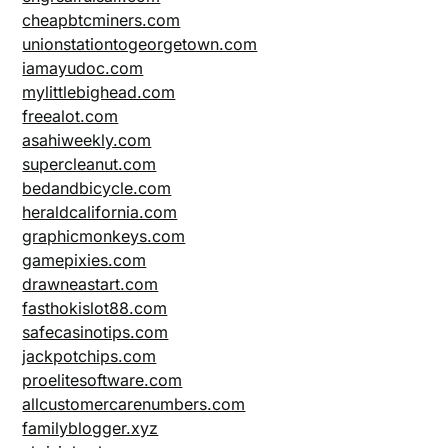
cheapbtcminers.com
unionstationtogeorgetown.com
iamayudoc.com
mylittlebighead.com
freealot.com
asahiweekly.com
supercleanut.com
bedandbicycle.com
heraldcalifornia.com
graphicmonkeys.com
gamepixies.com
drawneastart.com
fasthokislot88.com
safecasinotips.com
jackpotchips.com
proelitesoftware.com
allcustomercarenumbers.com
familyblogger.xyz