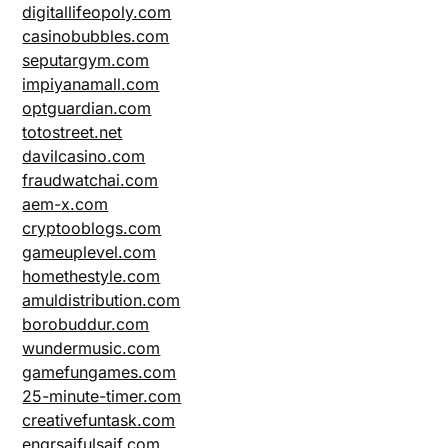
digitallifeopoly.com
casinobubbles.com
seputargym.com
impiyanamall.com
optguardian.com
totostreet.net
davilcasino.com
fraudwatchai.com
aem-x.com
cryptooblogs.com
gameuplevel.com
homethestyle.com
amuldistribution.com
borobuddur.com
wundermusic.com
gamefungames.com
25-minute-timer.com
creativefuntask.com
engrsaifulsaif.com