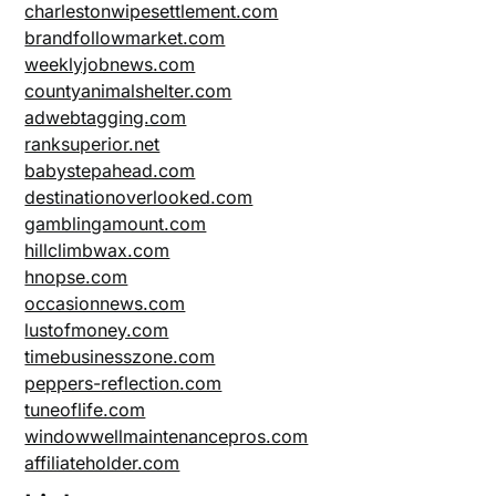
charlestonwipesettlement.com
brandfollowmarket.com
weeklyjobnews.com
countyanimalshelter.com
adwebtagging.com
ranksuperior.net
babystepahead.com
destinationoverlooked.com
gamblingamount.com
hillclimbwax.com
hnopse.com
occasionnews.com
lustofmoney.com
timebusinesszone.com
peppers-reflection.com
tuneoflife.com
windowwellmaintenancepros.com
affiliateholder.com