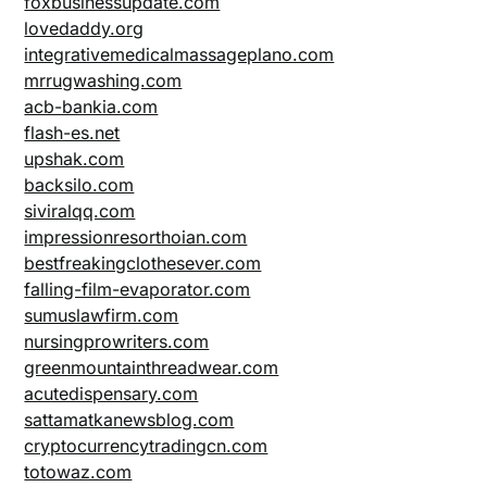
foxbusinessupdate.com
lovedaddy.org
integrativemedicalmassageplano.com
mrrugwashing.com
acb-bankia.com
flash-es.net
upshak.com
backsilo.com
siviralqq.com
impressionresorthoian.com
bestfreakingclothesever.com
falling-film-evaporator.com
sumuslawfirm.com
nursingprowriters.com
greenmountainthreadwear.com
acutedispensary.com
sattamatkanewsblog.com
cryptocurrencytradingcn.com
totowaz.com