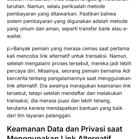
taruhan. Namun, selalu periksalah metode
pembayaran yang ditawarkan. Pastikan bahwa
sistem pembayaran yang digunakan adalah metode
yang umum dan aman, seperti transfer bank atau e-
wallet.
p>Banyak pemain yang merasa cemas saat pertama
kali mencoba link alternatif untuk transaksi. Namun,
setelah mengalami proses tersebut, mereka jadi lebih
percaya diri. Misalnya, seorang pemain bernama Adi
bercerita tentang pengalamannya saat menggunakan
link alternatif. Dia awalnya meragukan keamanan link
tersebut, tetapi setelah mendaftar dan melakukan
transaksi, dia merasa puas dan lebih tenang,
terutama karena mendapatkan bantuan yang baik
dari tim layanan pelanggan.
Keamanan Data dan Privasi saat
Menggunakan Link Alternatif