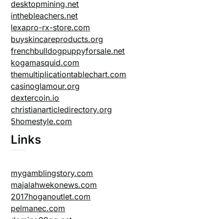
desktopmining.net
inthebleachers.net
lexapro-rx-store.com
buyskincareproducts.org
frenchbulldogpuppyforsale.net
kogamasquid.com
themultiplicationtablechart.com
casinoglamour.org
dextercoin.io
christianarticledirectory.org
5homestyle.com
Links
mygamblingstory.com
majalahwekonews.com
2017hoganoutlet.com
pelmanec.com