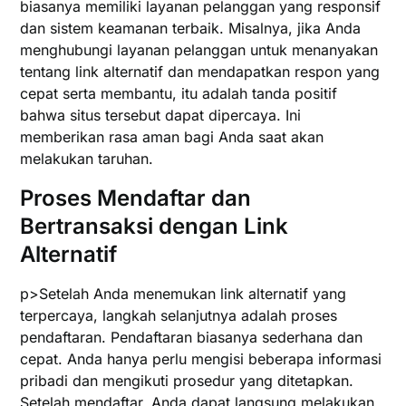
biasanya memiliki layanan pelanggan yang responsif
dan sistem keamanan terbaik. Misalnya, jika Anda
menghubungi layanan pelanggan untuk menanyakan
tentang link alternatif dan mendapatkan respon yang
cepat serta membantu, itu adalah tanda positif
bahwa situs tersebut dapat dipercaya. Ini
memberikan rasa aman bagi Anda saat akan
melakukan taruhan.
Proses Mendaftar dan
Bertransaksi dengan Link
Alternatif
p>Setelah Anda menemukan link alternatif yang
terpercaya, langkah selanjutnya adalah proses
pendaftaran. Pendaftaran biasanya sederhana dan
cepat. Anda hanya perlu mengisi beberapa informasi
pribadi dan mengikuti prosedur yang ditetapkan.
Setelah mendaftar, Anda dapat langsung melakukan