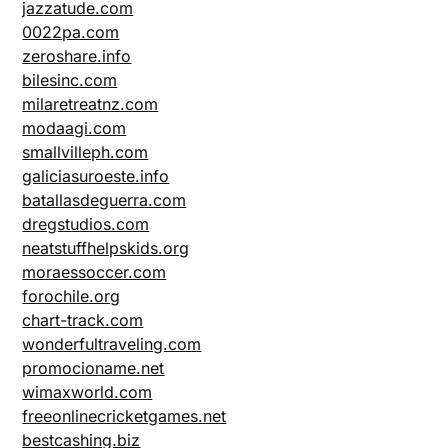
jazzatude.com
0022pa.com
zeroshare.info
bilesinc.com
milaretreatnz.com
modaagi.com
smallvilleph.com
galiciasuroeste.info
batallasdeguerra.com
dregstudios.com
neatstuffhelpskids.org
moraessoccer.com
forochile.org
chart-track.com
wonderfultraveling.com
promocioname.net
wimaxworld.com
freeonlinecricketgames.net
bestcashing.biz