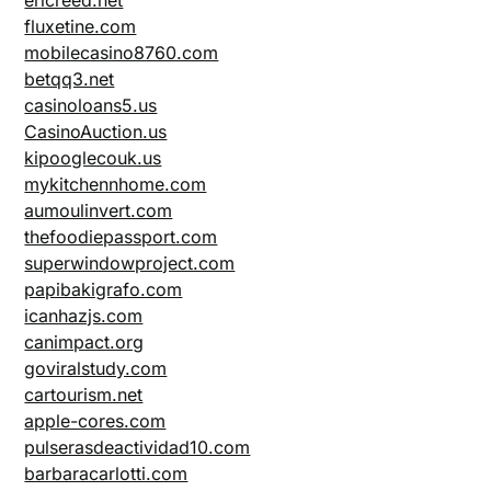
fluxetine.com
mobilecasino8760.com
betqq3.net
casinoloans5.us
CasinoAuction.us
kipooglecouk.us
mykitchennhome.com
aumoulinvert.com
thefoodiepassport.com
superwindowproject.com
papibakigrafo.com
icanhazjs.com
canimpact.org
goviralstudy.com
cartourism.net
apple-cores.com
pulserasdeactividad10.com
barbaracarlotti.com