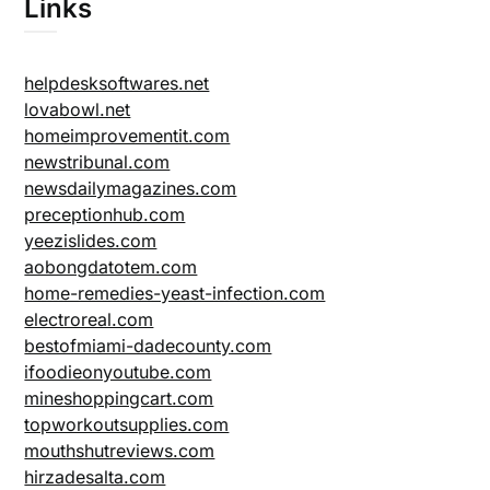
Links
helpdesksoftwares.net
lovabowl.net
homeimprovementit.com
newstribunal.com
newsdailymagazines.com
preceptionhub.com
yeezislides.com
aobongdatotem.com
home-remedies-yeast-infection.com
electroreal.com
bestofmiami-dadecounty.com
ifoodieonyoutube.com
mineshoppingcart.com
topworkoutsupplies.com
mouthshutreviews.com
hirzadesalta.com