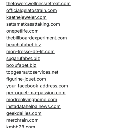
thetowerswellnessretreat.com
officialgelatostrain.com
kaethejeweler.com
sattamatkasattaking.com
onepetlife.com
thebillboardexperiment.com
beachufabet.biz
mon-tresse-de-lit.com
sugarufabet.biz
boxufabet.biz
topgearautoservices.net
figurine-jouet.com
your-facebook-address.com
perroquet-ma-passion.com
modrenlivinghome.com
instadatahelpainews.com
geekdailies.com
merchrain.com
kmbb28.com