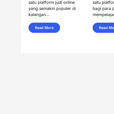
satu platform judi online
satu platf
yang semakin populer di
bagi para 
kalangan…
mempelaja
Read More
Read Mo