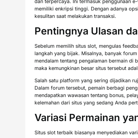
dan terpercaya. Ini termasuk penggunaan e-w
memiliki enkripsi tinggi. Dengan adanya o
kesulitan saat melakukan transaksi.
Pentingnya Ulasan d
Sebelum memilih situs slot, mengulas feedba
langkah yang bijak. Misalnya, banyak forum
mendalam tentang pengalaman bermain di berb
maka kemungkinan besar situs tersebut adala
Salah satu platform yang sering dijadikan r
Dalam forum tersebut, pemain berbagi peng
mendapatkan wawasan tentang bonus, pelay
kelemahan dari situs yang sedang Anda per
Variasi Permainan ya
Situs slot terbaik biasanya menyediakan varia