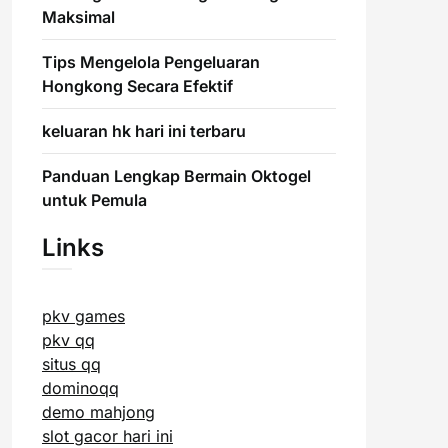
Maksimal
Tips Mengelola Pengeluaran
Hongkong Secara Efektif
keluaran hk hari ini terbaru
Panduan Lengkap Bermain Oktogel
untuk Pemula
Links
pkv games
pkv qq
situs qq
dominoqq
demo mahjong
slot gacor hari ini