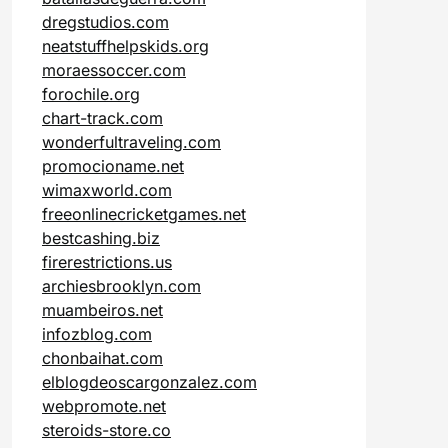
dregstudios.com
neatstuffhelpskids.org
moraessoccer.com
forochile.org
chart-track.com
wonderfultraveling.com
promocioname.net
wimaxworld.com
freeonlinecricketgames.net
bestcashing.biz
firerestrictions.us
archiesbrooklyn.com
muambeiros.net
infozblog.com
chonbaihat.com
elblogdeoscargonzalez.com
webpromote.net
steroids-store.co