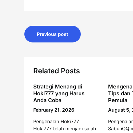
Post
Previous post
navigation
Related Posts
Strategi Menang di
Mengena
Hoki777 yang Harus
Tips dan 
Anda Coba
Pemula
February 21, 2026
August 5,
Pengenalan Hoki777
Pengenala
Hoki777 telah menjadi salah
SabunQQ m