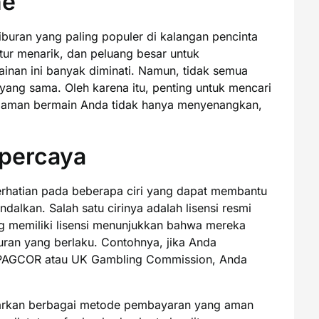
ne
hiburan yang paling populer di kalangan pencinta
tur menarik, dan peluang besar untuk
inan ini banyak diminati. Namun, tidak semua
ang sama. Oleh karena itu, penting untuk mencari
galaman bermain Anda tidak hanya menyenangkan,
erpercaya
erhatian pada beberapa ciri yang dapat membantu
dalkan. Salah satu cirinya adalah lisensi resmi
ng memiliki lisensi menunjukkan bahwa mereka
uran yang berlaku. Contohnya, jika Anda
ri PAGCOR atau UK Gambling Commission, Anda
awarkan berbagai metode pembayaran yang aman