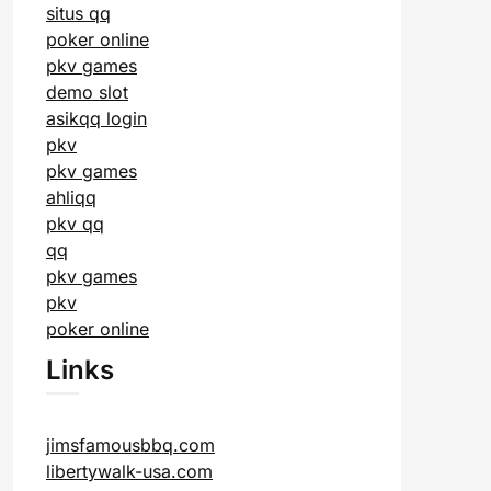
situs qq
poker online
pkv games
demo slot
asikqq login
pkv
pkv games
ahliqq
pkv qq
qq
pkv games
pkv
poker online
Links
jimsfamousbbq.com
libertywalk-usa.com