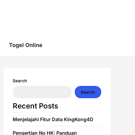
Togel Online
Search
Search
Recent Posts
Menjelajahi Fitur Data KingKong4D
Pengertian No HK: Panduan