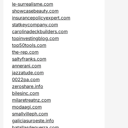
le-surrealisme.com
showcasebeauty.com
insurancepolicyexpert.com
statkeycompany.com
carolinadeckbuilders.com
topinvestingblog.com
top50tools.com
the-rep.com
saltyfranks.com
annerani.com
jazzatude.com
0022pa.com
zeroshare.info
bilesinc.com
milaretreatnz.com
modaagi.com
smallvilleph.com
galiciasuroeste.info
batallasdeguerra.com