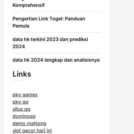
Komprehensif
Pengertian Link Togel: Panduan
Pemula
data hk terkini 2023 dan prediksi
2024
data hk 2024 lengkap dan analisisnya
Links
pkv games
pkv qq
situs qq
dominoqq
demo mahjong
slot gacor hari ini