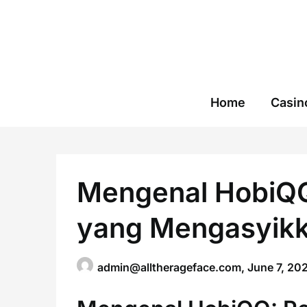
Skip
to
content
Home
Casin
Mengenal HobiQQ
yang Mengasyik
admin@alltherageface.com
,
June 7, 20