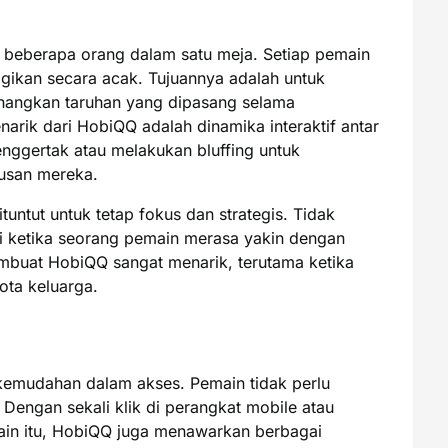
Q
 beberapa orang dalam satu meja. Setiap pemain
gikan secara acak. Tujuannya adalah untuk
enangkan taruhan yang dipasang selama
arik dari HobiQQ adalah dinamika interaktif antar
nggertak atau melakukan bluffing untuk
usan mereka.
untut untuk tetap fokus dan strategis. Tidak
 ketika seorang pemain merasa yakin dengan
membuat HobiQQ sangat menarik, terutama ketika
ta keluarga.
kemudahan dalam akses. Pemain tidak perlu
. Dengan sekali klik di perangkat mobile atau
lain itu, HobiQQ juga menawarkan berbagai