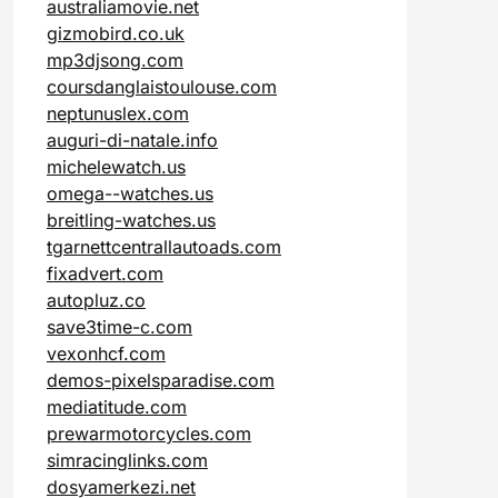
australiamovie.net
gizmobird.co.uk
mp3djsong.com
coursdanglaistoulouse.com
neptunuslex.com
auguri-di-natale.info
michelewatch.us
omega--watches.us
breitling-watches.us
tgarnettcentrallautoads.com
fixadvert.com
autopluz.co
save3time-c.com
vexonhcf.com
demos-pixelsparadise.com
mediatitude.com
prewarmotorcycles.com
simracinglinks.com
dosyamerkezi.net