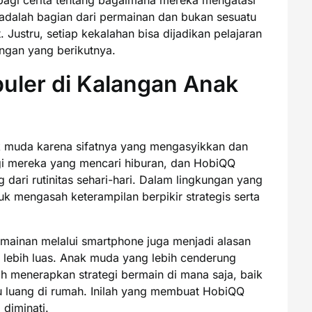
dalah bagian dari permainan dan bukan sesuatu
ustru, setiap kekalahan bisa dijadikan pelajaran
ngan yang berikutnya.
ler di Kalangan Anak
k muda karena sifatnya yang mengasyikkan dan
gi mereka yang mencari hiburan, dan HobiQQ
 dari rutinitas sehari-hari. Dalam lingkungan yang
uk mengasah keterampilan berpikir strategis serta
mainan melalui smartphone juga menjadi alasan
ebih luas. Anak muda yang lebih cenderung
 menerapkan strategi bermain di mana saja, baik
ktu luang di rumah. Inilah yang membuat HobiQQ
 diminati.