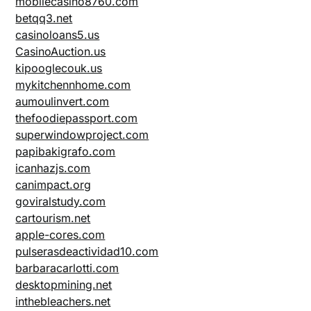
mobilecasino8760.com
betqq3.net
casinoloans5.us
CasinoAuction.us
kipooglecouk.us
mykitchennhome.com
aumoulinvert.com
thefoodiepassport.com
superwindowproject.com
papibakigrafo.com
icanhazjs.com
canimpact.org
goviralstudy.com
cartourism.net
apple-cores.com
pulserasdeactividad10.com
barbaracarlotti.com
desktopmining.net
inthebleachers.net