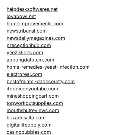
helpdesksoftwares.net
lovabowl.net
homeimprovementit.com
newstribunal.com
newsdailymagazines.com
preceptionhub.com
yeezislides.com
aobongdatotem.com
home-remedies-yeast-infection.com
electroreal.com
bestofmiami-dadecounty.com
ifoodieonyoutube.com
mineshoppingcart.com
topworkoutsupplies.com
mouthshutreviews.com
hirzadesalta.com
digitallifeopoly.com
casinobubbles.com