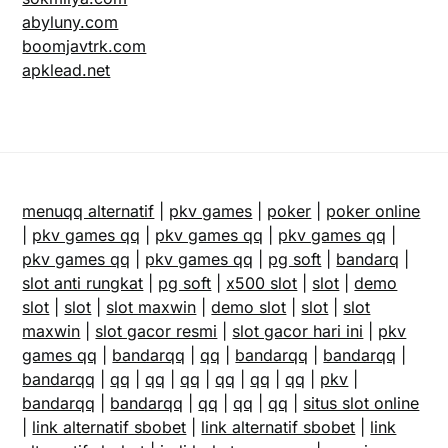
abyluny.com
boomjavtrk.com
apklead.net
menuqq alternatif
|
pkv games
|
poker
|
poker online
|
pkv games qq
|
pkv games qq
|
pkv games qq
|
pkv games qq
|
pkv games qq
|
pg soft
|
bandarq
|
slot anti rungkat
|
pg soft
|
x500 slot
|
slot
|
demo
slot
|
slot
|
slot maxwin
|
demo slot
|
slot
|
slot
maxwin
|
slot gacor resmi
|
slot gacor hari ini
|
pkv
games qq
|
bandarqq
|
qq
|
bandarqq
|
bandarqq
|
bandarqq
|
qq
|
qq
|
qq
|
qq
|
qq
|
qq
|
pkv
|
bandarqq
|
bandarqq
|
qq
|
qq
|
qq
|
situs slot online
|
link alternatif sbobet
|
link alternatif sbobet
|
link