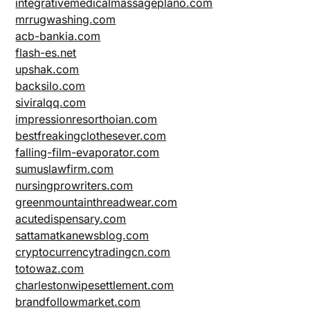
integrativemedicalmassageplano.com
mrrugwashing.com
acb-bankia.com
flash-es.net
upshak.com
backsilo.com
siviralqq.com
impressionresorthoian.com
bestfreakingclothesever.com
falling-film-evaporator.com
sumuslawfirm.com
nursingprowriters.com
greenmountainthreadwear.com
acutedispensary.com
sattamatkanewsblog.com
cryptocurrencytradingcn.com
totowaz.com
charlestonwipesettlement.com
brandfollowmarket.com