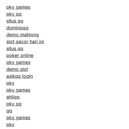
pkv games
pkv qq
situs qq
dominoqq
demo mahjong
slot gacor hari ini
situs qq
poker online
pkv games
demo slot
asikqq login
pkv
pkv games
ahliqq
pkv qq
qq
pkv games
pkv