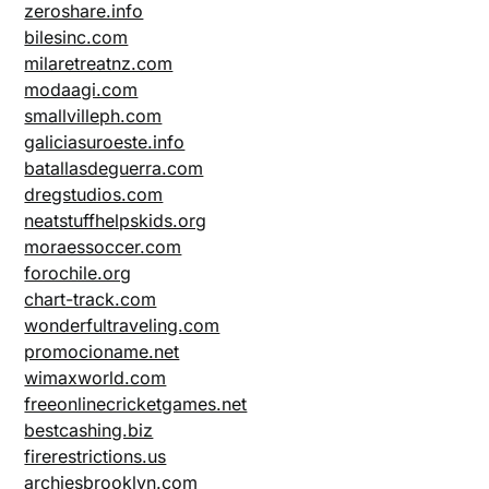
zeroshare.info
bilesinc.com
milaretreatnz.com
modaagi.com
smallvilleph.com
galiciasuroeste.info
batallasdeguerra.com
dregstudios.com
neatstuffhelpskids.org
moraessoccer.com
forochile.org
chart-track.com
wonderfultraveling.com
promocioname.net
wimaxworld.com
freeonlinecricketgames.net
bestcashing.biz
firerestrictions.us
archiesbrooklyn.com