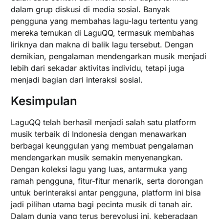
dalam grup diskusi di media sosial. Banyak
pengguna yang membahas lagu-lagu tertentu yang
mereka temukan di LaguQQ, termasuk membahas
liriknya dan makna di balik lagu tersebut. Dengan
demikian, pengalaman mendengarkan musik menjadi
lebih dari sekadar aktivitas individu, tetapi juga
menjadi bagian dari interaksi sosial.
Kesimpulan
LaguQQ telah berhasil menjadi salah satu platform
musik terbaik di Indonesia dengan menawarkan
berbagai keunggulan yang membuat pengalaman
mendengarkan musik semakin menyenangkan.
Dengan koleksi lagu yang luas, antarmuka yang
ramah pengguna, fitur-fitur menarik, serta dorongan
untuk berinteraksi antar pengguna, platform ini bisa
jadi pilihan utama bagi pecinta musik di tanah air.
Dalam dunia yang terus berevolusi ini, keberadaan