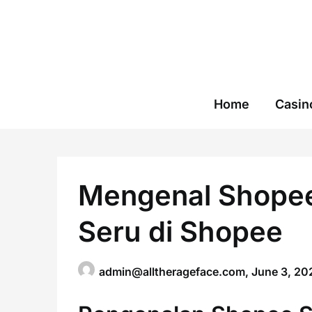
Skip
to
content
Home
Casin
Mengenal Shopee
Seru di Shopee
admin@alltherageface.com
,
June 3, 20