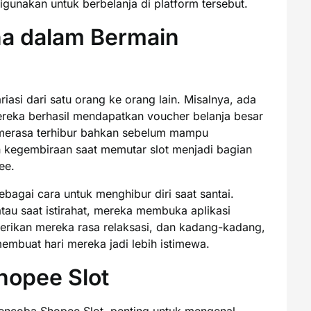
gunakan untuk berbelanja di platform tersebut.
a dalam Bermain
asi dari satu orang ke orang lain. Misalnya, ada
eka berhasil mendapatkan voucher belanja besar
 merasa terhibur bahkan sebelum mampu
 kegembiraan saat memutar slot menjadi bagian
ee.
agai cara untuk menghibur diri saat santai.
tau saat istirahat, mereka membuka aplikasi
berikan mereka rasa relaksasi, dan kadang-kadang,
buat hari mereka jadi lebih istimewa.
hopee Slot
mencoba Shopee Slot, penting untuk mengenal