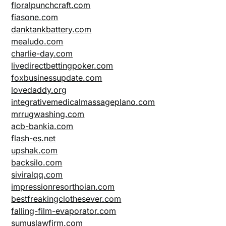
floralpunchcraft.com
fiasone.com
danktankbattery.com
mealudo.com
charlie-day.com
livedirectbettingpoker.com
foxbusinessupdate.com
lovedaddy.org
integrativemedicalmassageplano.com
mrrugwashing.com
acb-bankia.com
flash-es.net
upshak.com
backsilo.com
siviralqq.com
impressionresorthoian.com
bestfreakingclothesever.com
falling-film-evaporator.com
sumuslawfirm.com