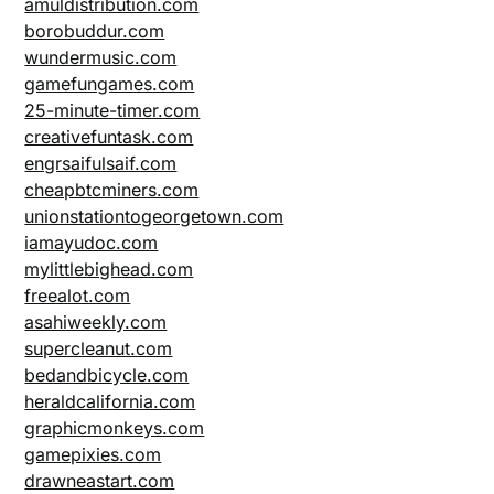
amuldistribution.com
borobuddur.com
wundermusic.com
gamefungames.com
25-minute-timer.com
creativefuntask.com
engrsaifulsaif.com
cheapbtcminers.com
unionstationtogeorgetown.com
iamayudoc.com
mylittlebighead.com
freealot.com
asahiweekly.com
supercleanut.com
bedandbicycle.com
heraldcalifornia.com
graphicmonkeys.com
gamepixies.com
drawneastart.com