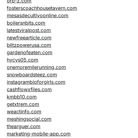
orb-z.com
fosterscoachhousetavern.com
mesasdecultivoonline.com
boilersnbits.com
latestviralpost.com
newfreearticle.com
blitzpowerusa.com
gardenofeaten.com
hycys05.com
onemoremilerunning.com
snowboardsteez.com
instagrambioforgirls.com
cashflowxfiles.com
kmbb10.com
getxtrem.com
weactinfo.com
meshingsocial.com
thearguer.com
marketing-mobile-app.com