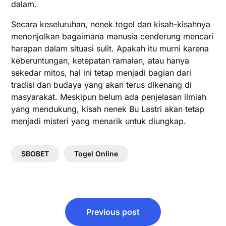
dalam.
Secara keseluruhan, nenek togel dan kisah-kisahnya
menonjolkan bagaimana manusia cenderung mencari
harapan dalam situasi sulit. Apakah itu murni karena
keberuntungan, ketepatan ramalan, atau hanya
sekedar mitos, hal ini tetap menjadi bagian dari
tradisi dan budaya yang akan terus dikenang di
masyarakat. Meskipun belum ada penjelasan ilmiah
yang mendukung, kisah nenek Bu Lastri akan tetap
menjadi misteri yang menarik untuk diungkap.
SBOBET
Togel Online
Post
Previous post
navigation