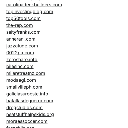
carolinadeckbuilders.com
topinvestingblog.com
top50tools.com
the-rep.com
saltyfranks.com
annerani.com
jazzatude.com
0022pa.com
zeroshare.info
bilesinc.com
milaretreatnz.com
modaagi.com
smallvilleph.com
galiciasuroeste.info
batallasdeguerra.com
dregstudios.com
neatstuffhelpskids.org
moraessoccer.com
forochile.org