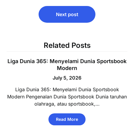
Next post
Related Posts
Liga Dunia 365: Menyelami Dunia Sportsbook
Modern
July 5, 2026
Liga Dunia 365: Menyelami Dunia Sportsbook
Modern Pengenalan Dunia Sportsbook Dunia taruhan
olahraga, atau sportsbook,…
Read More