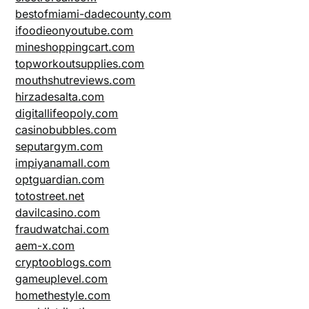
bestofmiami-dadecounty.com
ifoodieonyoutube.com
mineshoppingcart.com
topworkoutsupplies.com
mouthshutreviews.com
hirzadesalta.com
digitallifeopoly.com
casinobubbles.com
seputargym.com
impiyanamall.com
optguardian.com
totostreet.net
davilcasino.com
fraudwatchai.com
aem-x.com
cryptooblogs.com
gameuplevel.com
homethestyle.com