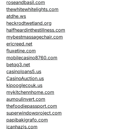
roseandbasil.com
thewhitewhitelights.com
atdhe.ws
heckrodtwetland.org
halfheardinthestillness.com
mybestmassagechair.com
ericreed.net
fluxetine.com
mobilecasino8760.com
betqq3.net
casinoloans5.us
CasinoAuction.us
kipooglecouk.us
mykitchennhome.com
aumoulinvert.com
thefoodiepassport.com
superwindowproject.com
papibakigrafo.com
icanhazjs.com