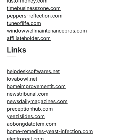
lustofmoney.com
timebusinesszone.com
peppers-reflection.com
tuneoflife.com
windowwellmaintenancepros.com
affiliateholder.com
Links
helpdesksoftwares.net
lovabowl.net
homeimprovementit.com
newstribunal.com
newsdailymagazines.com
preceptionhub.com
yeezislides.com
aobongdatotem.com
home-remedies-yeast-infection.com
electroreal.com