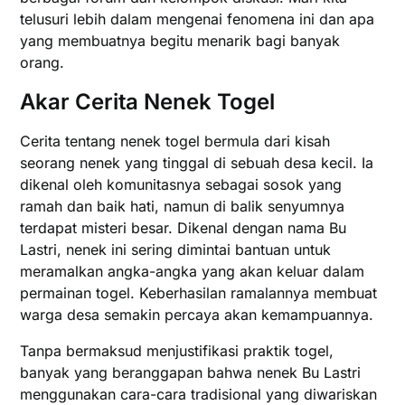
telusuri lebih dalam mengenai fenomena ini dan apa
yang membuatnya begitu menarik bagi banyak
orang.
Akar Cerita Nenek Togel
Cerita tentang nenek togel bermula dari kisah
seorang nenek yang tinggal di sebuah desa kecil. Ia
dikenal oleh komunitasnya sebagai sosok yang
ramah dan baik hati, namun di balik senyumnya
terdapat misteri besar. Dikenal dengan nama Bu
Lastri, nenek ini sering dimintai bantuan untuk
meramalkan angka-angka yang akan keluar dalam
permainan togel. Keberhasilan ramalannya membuat
warga desa semakin percaya akan kemampuannya.
Tanpa bermaksud menjustifikasi praktik togel,
banyak yang beranggapan bahwa nenek Bu Lastri
menggunakan cara-cara tradisional yang diwariskan