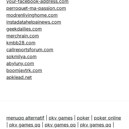
your-facebook-address.com
perroquet-ma-passion.com
modrenlivinghome.com
instadatahelpainews.com
geekdailies.com
merchrain.com
kmbb28.com
callreportsforum.com
sokmilya.com
abyluny.com
boomjavtrk.com
apklead.net
menuqq alternatif
|
pkv games
|
poker
|
poker online
|
pkv games qq
|
pkv games qq
|
pkv games qq
|