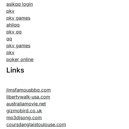
asikqq login
pkv
pkv games
ahliqq
pkv qq
qq
pkv games
pkv
poker online
Links
jimsfamousbbq.com
libertywalk-usa.com
australiamovie.net
gizmobird.co.uk
mp3djsong.com
coursdanglaistoulouse.com