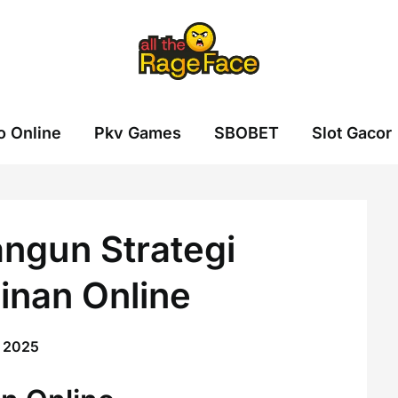
o Online
Pkv Games
SBOBET
Slot Gacor
gun Strategi
inan Online
, 2025