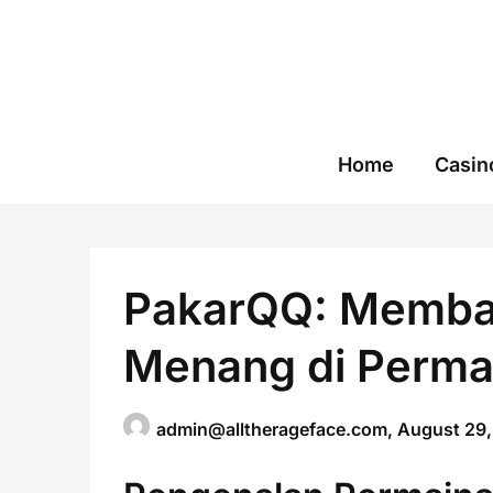
Skip
to
content
Home
Casin
PakarQQ: Memban
Menang di Perma
admin@alltherageface.com
,
August 29