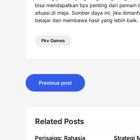
bisa mendapatkan tips penting dari pemain
situasi di meja. Sumber daya ini, jika dim
belajar dan membawa hasil yang lebih baik.
Pkv Games
Post
Previous post
navigation
Related Posts
Perisaiqq: Rahasia
Strategi 