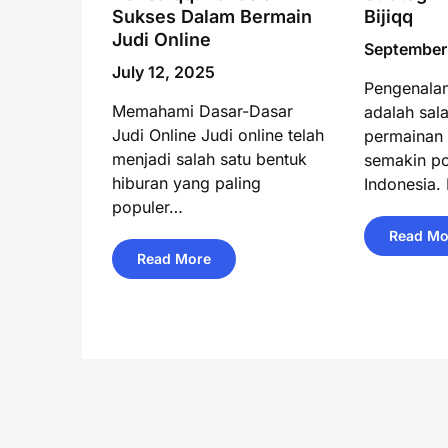
Sukses Dalam Bermain
Bijiqq
Judi Online
September
July 12, 2025
Pengenalan 
Memahami Dasar-Dasar
adalah sala
Judi Online Judi online telah
permainan 
menjadi salah satu bentuk
semakin po
hiburan yang paling
Indonesia.
populer…
Read Mo
Read More