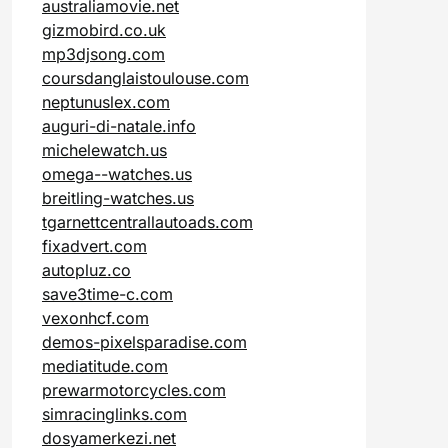
australiamovie.net
gizmobird.co.uk
mp3djsong.com
coursdanglaistoulouse.com
neptunuslex.com
auguri-di-natale.info
michelewatch.us
omega--watches.us
breitling-watches.us
tgarnettcentrallautoads.com
fixadvert.com
autopluz.co
save3time-c.com
vexonhcf.com
demos-pixelsparadise.com
mediatitude.com
prewarmotorcycles.com
simracinglinks.com
dosyamerkezi.net