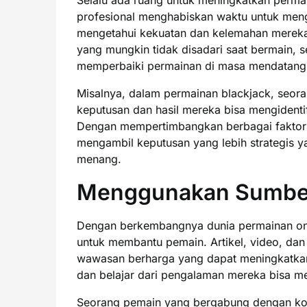
profesional menghabiskan waktu untuk men
mengetahui kekuatan dan kelemahan mereka. M
yang mungkin tidak disadari saat bermain, 
memperbaiki permainan di masa mendatang
Misalnya, dalam permainan blackjack, seor
keputusan dan hasil mereka bisa mengidenti
Dengan mempertimbangkan berbagai faktor s
mengambil keputusan yang lebih strategis 
menang.
Menggunakan Sumber
Dengan berkembangnya dunia permainan onl
untuk membantu pemain. Artikel, video, dan
wawasan berharga yang dapat meningkatka
dan belajar dari pengalaman mereka bisa me
Seorang pemain yang bergabung dengan kom