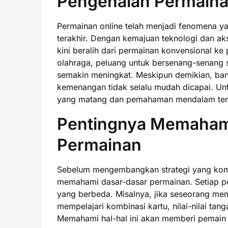
Pengenalan Permaina
Permainan online telah menjadi fenomena y
terakhir. Dengan kemajuan teknologi dan a
kini beralih dari permainan konvensional ke 
olahraga, peluang untuk bersenang-senang 
semakin meningkat. Meskipun demikian, b
kemenangan tidak selalu mudah dicapai. Untu
yang matang dan pemahaman mendalam tent
Pentingnya Memaham
Permainan
Sebelum mengembangkan strategi yang komp
memahami dasar-dasar permainan. Setiap per
yang berbeda. Misalnya, jika seseorang mem
mempelajari kombinasi kartu, nilai-nilai tan
Memahami hal-hal ini akan memberi pemain 