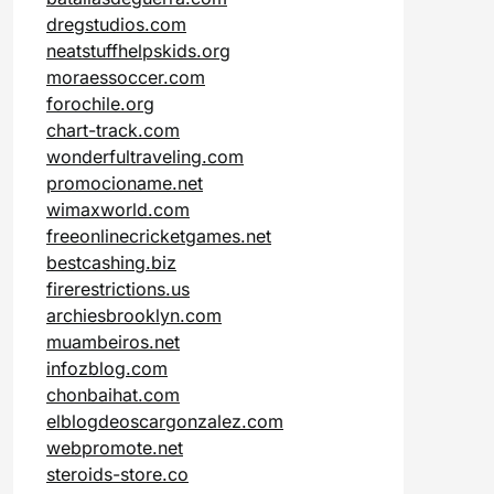
dregstudios.com
neatstuffhelpskids.org
moraessoccer.com
forochile.org
chart-track.com
wonderfultraveling.com
promocioname.net
wimaxworld.com
freeonlinecricketgames.net
bestcashing.biz
firerestrictions.us
archiesbrooklyn.com
muambeiros.net
infozblog.com
chonbaihat.com
elblogdeoscargonzalez.com
webpromote.net
steroids-store.co