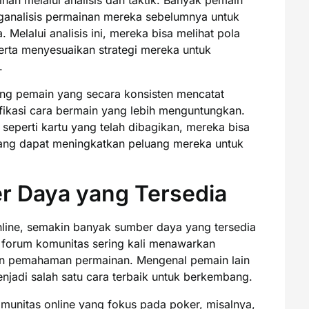
ganalisis permainan mereka sebelumnya untuk
elalui analisis ini, mereka bisa melihat pola
serta menyesuaikan strategi mereka untuk
.
ang pemain yang secara konsisten mencatat
fikasi cara bermain yang lebih menguntungkan.
eperti kartu yang telah dibagikan, mereka bisa
yang dapat meningkatkan peluang mereka untuk
 Daya yang Tersedia
ine, semakin banyak sumber daya yang tersedia
 forum komunitas sering kali menawarkan
n pemahaman permainan. Mengenal pemain lain
njadi salah satu cara terbaik untuk berkembang.
unitas online yang fokus pada poker, misalnya,