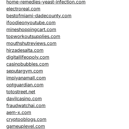
home-remedies-yeast-infection.com
electroreal.com
bestofmiami-dadecounty.com
ifoodieonyoutube.com
mineshoppingcart.com
topworkoutsupplies.com
mouthshutreviews.com
hirzadesalta.com
digitallifeopoly.com
casinobubbles.com
seputargym.com
impiyanamall.com
optguardian.com
totostreet.net
davilcasino.com
fraudwatchai.com
aem-x.com
cryptooblogs.com
gameuplevel.com