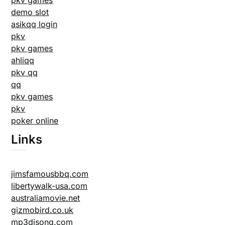
demo slot
asikqq login
pkv
pkv games
ahliqq
pkv qq
qq
pkv games
pkv
poker online
Links
jimsfamousbbq.com
libertywalk-usa.com
australiamovie.net
gizmobird.co.uk
mp3djsong.com