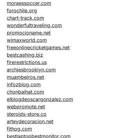
moraessoccer.com
forochile.org
chart-track.com
wonderfultraveling.com
promocioname.net
wimaxworld.com
freeonlinecricketgames.net
bestcashing.biz
firerestrictions.us
archiesbrooklyn.com
muambeiros.net
infozblog.com
chonbaihat.com
elblogdeoscargonzalez.com
webpromote.net
steroids-store.co
arteydecoracion.net
fithog.com
bestlaptopbestmonitor.com