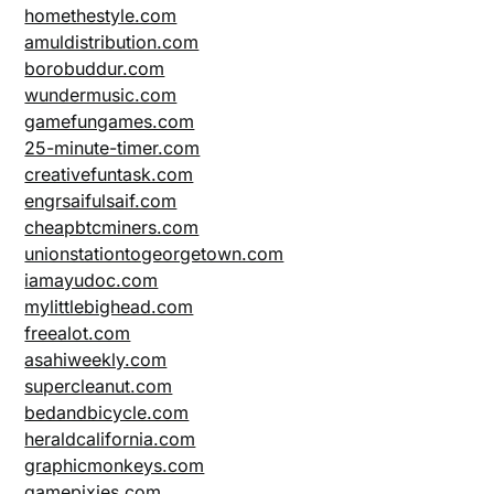
homethestyle.com
amuldistribution.com
borobuddur.com
wundermusic.com
gamefungames.com
25-minute-timer.com
creativefuntask.com
engrsaifulsaif.com
cheapbtcminers.com
unionstationtogeorgetown.com
iamayudoc.com
mylittlebighead.com
freealot.com
asahiweekly.com
supercleanut.com
bedandbicycle.com
heraldcalifornia.com
graphicmonkeys.com
gamepixies.com