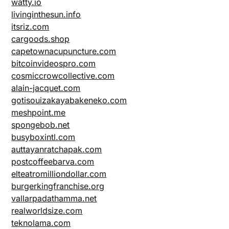
watty.io
livinginthesun.info
itsriz.com
cargoods.shop
capetownacupuncture.com
bitcoinvideospro.com
cosmiccrowcollective.com
alain-jacquet.com
gotisouizakayabakeneko.com
meshpoint.me
spongebob.net
busyboxintl.com
auttayanratchapak.com
postcoffeebarva.com
elteatromilliondollar.com
burgerkingfranchise.org
vallarpadathamma.net
realworldsize.com
teknolama.com