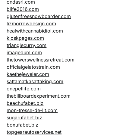
ondasrl.com
blife2016.com
glutenfreesnowboarder.com
lizmorrowdesign.com
healwithcannabidiol.com
kioskpages.com
trianglecurry.com
imagedum.com
thetowerswellnessretreat.com
officialgelatostrain.com
kaethejeweler.com
sattamatkasattaking.com
onepetlife.com
thebillboardexperiment.com
beachufabet.biz
mon-tresse-de-lit.com
sugarufabet.biz
boxufabet.biz
topgearautoservices.net