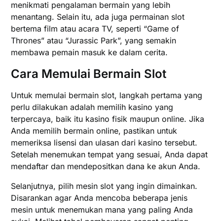
menikmati pengalaman bermain yang lebih
menantang. Selain itu, ada juga permainan slot
bertema film atau acara TV, seperti “Game of
Thrones” atau “Jurassic Park”, yang semakin
membawa pemain masuk ke dalam cerita.
Cara Memulai Bermain Slot
Untuk memulai bermain slot, langkah pertama yang
perlu dilakukan adalah memilih kasino yang
terpercaya, baik itu kasino fisik maupun online. Jika
Anda memilih bermain online, pastikan untuk
memeriksa lisensi dan ulasan dari kasino tersebut.
Setelah menemukan tempat yang sesuai, Anda dapat
mendaftar dan mendepositkan dana ke akun Anda.
Selanjutnya, pilih mesin slot yang ingin dimainkan.
Disarankan agar Anda mencoba beberapa jenis
mesin untuk menemukan mana yang paling Anda