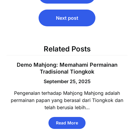
Next post
Related Posts
Demo Mahjong: Memahami Permainan
Tradisional Tiongkok
September 25, 2025
Pengenalan terhadap Mahjong Mahjong adalah
permainan papan yang berasal dari Tiongkok dan
telah berusia lebih…
Read More