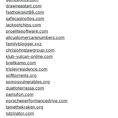
drawneastart.com
fasthokislot88.com
safecasinotips.com
jackpotchips.com
proelitesoftware.com
allcustomercarenumbers.com
familyblogger.xyz
chrisjohnslawgroup.com
klub-vulcan-online.com
breitkamp.com
tripleyresidence.com
softtorrents.org
somosvulnerables.org
duatloterrassa.com
pamufon.com
porscheperformancedrive.com
tamethekraken.org
lutzinator.com