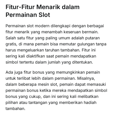
Fitur-Fitur Menarik dalam
Permainan Slot
Permainan slot modern dilengkapi dengan berbagai
fitur menarik yang menambah keseruan bermain.
Salah satu fitur yang paling umum adalah putaran
gratis, di mana pemain bisa memutar gulungan tanpa
harus mengeluarkan taruhan tambahan. Fitur ini
sering kali diaktifkan saat pemain mendapatkan
simbol tertentu dalam jumlah yang ditentukan.
Ada juga fitur bonus yang memungkinkan pemain
untuk terlibat lebih dalam permainan. Misalnya,
dalam beberapa mesin slot, pemain dapat memasuki
permainan bonus ketika mereka mendapatkan simbol
bonus yang cukup, dan ini sering kali melibatkan
pilihan atau tantangan yang memberikan hadiah
tambahan.