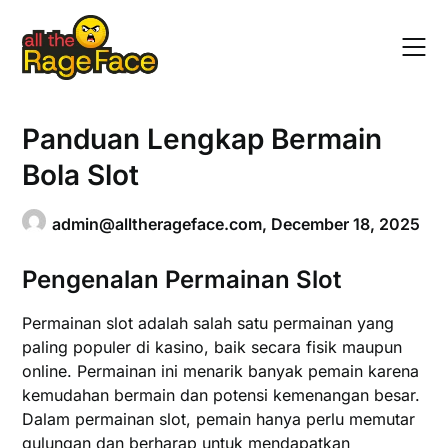
Skip
to
content
Panduan Lengkap Bermain
Bola Slot
admin@alltherageface.com
,
December 18, 2025
Pengenalan Permainan Slot
Permainan slot adalah salah satu permainan yang
paling populer di kasino, baik secara fisik maupun
online. Permainan ini menarik banyak pemain karena
kemudahan bermain dan potensi kemenangan besar.
Dalam permainan slot, pemain hanya perlu memutar
gulungan dan berharap untuk mendapatkan