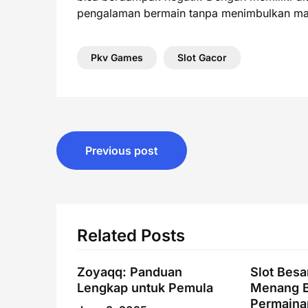
pengalaman bermain tanpa menimbulkan mas
Pkv Games
Slot Gacor
Post
Previous post
navigation
Related Posts
Zoyaqq: Panduan
Slot Besa
Lengkap untuk Pemula
Menang B
Permaina