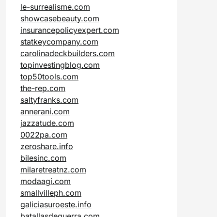
le-surrealisme.com
showcasebeauty.com
insurancepolicyexpert.com
statkeycompany.com
carolinadeckbuilders.com
topinvestingblog.com
top50tools.com
the-rep.com
saltyfranks.com
annerani.com
jazzatude.com
0022pa.com
zeroshare.info
bilesinc.com
milaretreatnz.com
modaagi.com
smallvilleph.com
galiciasuroeste.info
batallasdeguerra.com