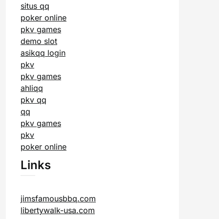
situs qq
poker online
pkv games
demo slot
asikqq login
pkv
pkv games
ahliqq
pkv qq
qq
pkv games
pkv
poker online
Links
jimsfamousbbq.com
libertywalk-usa.com