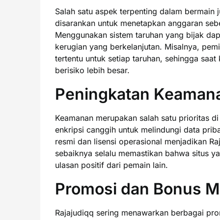
Salah satu aspek terpenting dalam bermain 
disarankan untuk menetapkan anggaran sebe
Menggunakan sistem taruhan yang bijak dap
kerugian yang berkelanjutan. Misalnya, pem
tertentu untuk setiap taruhan, sehingga saa
berisiko lebih besar.
Peningkatan Keaman
Keamanan merupakan salah satu prioritas di
enkripsi canggih untuk melindungi data priba
resmi dan lisensi operasional menjadikan Ra
sebaiknya selalu memastikan bahwa situs ya
ulasan positif dari pemain lain.
Promosi dan Bonus M
Rajajudiqq sering menawarkan berbagai pr