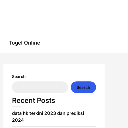
Togel Online
Search
Search
Recent Posts
data hk terkini 2023 dan prediksi
2024