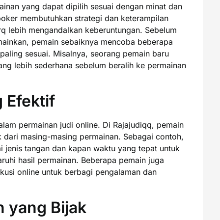
inan yang dapat dipilih sesuai dengan minat dan
 poker membutuhkan strategi dan keterampilan
rq lebih mengandalkan keberuntungan. Sebelum
mainkan, pemain sebaiknya mencoba beberapa
ling sesuai. Misalnya, seorang pemain baru
ng lebih sederhana sebelum beralih ke permainan
 Efektif
alam permainan judi online. Di Rajajudiqq, pemain
ik dari masing-masing permainan. Sebagai contoh,
jenis tangan dan kapan waktu yang tepat untuk
ruhi hasil permainan. Beberapa pemain juga
skusi online untuk berbagi pengalaman dan
yang Bijak