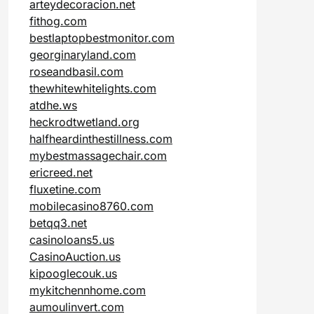
arteydecoracion.net
fithog.com
bestlaptopbestmonitor.com
georginaryland.com
roseandbasil.com
thewhitewhitelights.com
atdhe.ws
heckrodtwetland.org
halfheardinthestillness.com
mybestmassagechair.com
ericreed.net
fluxetine.com
mobilecasino8760.com
betqq3.net
casinoloans5.us
CasinoAuction.us
kipooglecouk.us
mykitchennhome.com
aumoulinvert.com