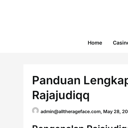
Skip
to
content
Home
Casin
Panduan Lengkap
Rajajudiqq
admin@alltherageface.com
,
May 28, 2