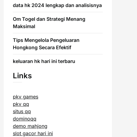
data hk 2024 lengkap dan analisisnya
Om Togel dan Strategi Menang
Maksimal
Tips Mengelola Pengeluaran
Hongkong Secara Efektif
keluaran hk hari ini terbaru
Links
pkv games
pkv qq
situs qq
dominoqq
demo mahjong
slot gacor hari ini