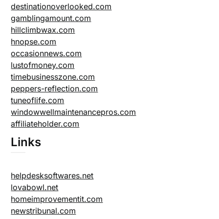
destinationoverlooked.com
gamblingamount.com
hillclimbwax.com
hnopse.com
occasionnews.com
lustofmoney.com
timebusinesszone.com
peppers-reflection.com
tuneoflife.com
windowwellmaintenancepros.com
affiliateholder.com
Links
helpdesksoftwares.net
lovabowl.net
homeimprovementit.com
newstribunal.com