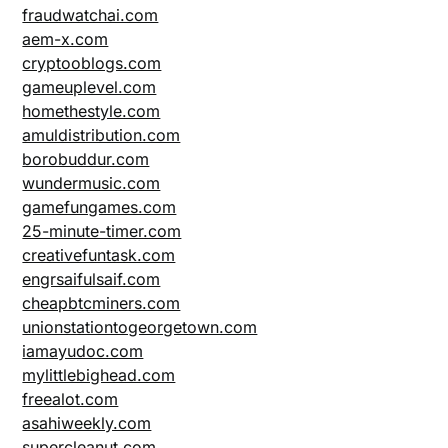
fraudwatchai.com
aem-x.com
cryptooblogs.com
gameuplevel.com
homethestyle.com
amuldistribution.com
borobuddur.com
wundermusic.com
gamefungames.com
25-minute-timer.com
creativefuntask.com
engrsaifulsaif.com
cheapbtcminers.com
unionstationtogeorgetown.com
iamayudoc.com
mylittlebighead.com
freealot.com
asahiweekly.com
supercleanut.com