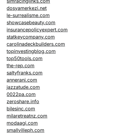
simracinglinks.com
dosyamerkezi.net
le-surrealisme.com
showcasebeauty.com
insurancepolicyexpert.com
statkeycompany.com
carolinadeckbuilders.com
topinvestingblog.com
top50tools.com
the-rep.com
saltyfranks.com
annerani.com
jazzatude.com
0022pa.com
zeroshare.info
bilesinc.com
milaretreatnz.com
modaagi.com
smallvilleph.com