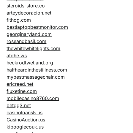
steroids-store.co
arteydecoracion.net
fithog.com
bestlaptopbestmonitor.com
georginaryland.com
roseandbasil.com
thewhitewhitelights.com
atdhe.ws
heckrodtwetland.org
halfheardinthestillness.com
mybestmassagechair.com
ericreed.net
fluxetine.com
mobilecasino8760.com
betqq3.net
casinoloans5.us
CasinoAuction.us
kipooglecouk.us