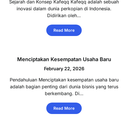
Sejarah dan Konsep Kafeqq Kafeqq adalah sebuah
inovasi dalam dunia perkopian di Indonesia.
Didirikan oleh…
Read More
Menciptakan Kesempatan Usaha Baru
February 22, 2026
Pendahuluan Menciptakan kesempatan usaha baru
adalah bagian penting dari dunia bisnis yang terus
berkembang. Di…
Read More