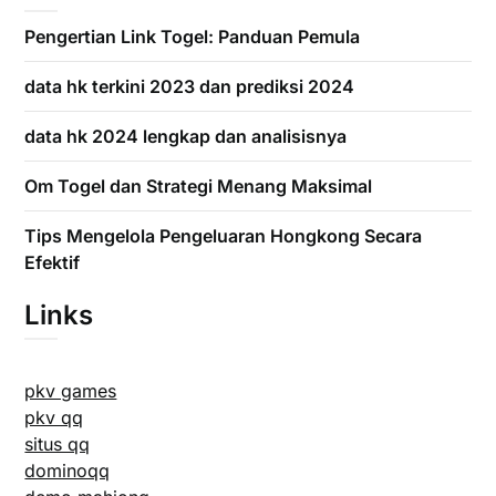
Pengertian Link Togel: Panduan Pemula
data hk terkini 2023 dan prediksi 2024
data hk 2024 lengkap dan analisisnya
Om Togel dan Strategi Menang Maksimal
Tips Mengelola Pengeluaran Hongkong Secara
Efektif
Links
pkv games
pkv qq
situs qq
dominoqq