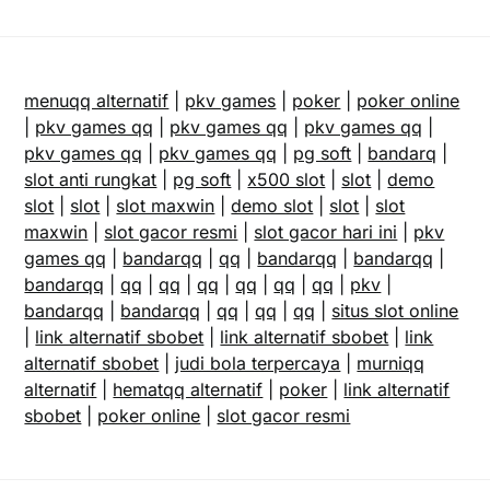
menuqq alternatif
|
pkv games
|
poker
|
poker online
|
pkv games qq
|
pkv games qq
|
pkv games qq
|
pkv games qq
|
pkv games qq
|
pg soft
|
bandarq
|
slot anti rungkat
|
pg soft
|
x500 slot
|
slot
|
demo
slot
|
slot
|
slot maxwin
|
demo slot
|
slot
|
slot
maxwin
|
slot gacor resmi
|
slot gacor hari ini
|
pkv
games qq
|
bandarqq
|
qq
|
bandarqq
|
bandarqq
|
bandarqq
|
qq
|
qq
|
qq
|
qq
|
qq
|
qq
|
pkv
|
bandarqq
|
bandarqq
|
qq
|
qq
|
qq
|
situs slot online
|
link alternatif sbobet
|
link alternatif sbobet
|
link
alternatif sbobet
|
judi bola terpercaya
|
murniqq
alternatif
|
hematqq alternatif
|
poker
|
link alternatif
sbobet
|
poker online
|
slot gacor resmi