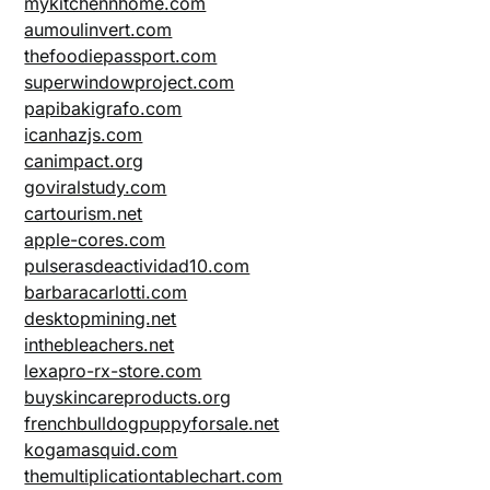
mykitchennhome.com
aumoulinvert.com
thefoodiepassport.com
superwindowproject.com
papibakigrafo.com
icanhazjs.com
canimpact.org
goviralstudy.com
cartourism.net
apple-cores.com
pulserasdeactividad10.com
barbaracarlotti.com
desktopmining.net
inthebleachers.net
lexapro-rx-store.com
buyskincareproducts.org
frenchbulldogpuppyforsale.net
kogamasquid.com
themultiplicationtablechart.com