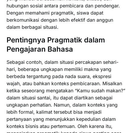
hubungan sosial antara pembicara dan pendengar.
Dengan memahami pragmatik, siswa dapat
berkomunikasi dengan lebih efektif dan anggun
dalam berbagai situasi.
Pentingnya Pragmatik dalam
Pengajaran Bahasa
Sebagai contoh, dalam situasi percakapan sehari-
hari, beberapa ungkapan memiliki makna yang
berbeda tergantung pada nada suara, ekspresi
wajah, atau bahkan konteks pembicaraan. Misalkan
ketika seseorang mengatakan “Kamu sudah makan?”
dalam situasi santai, itu dapat diartikan sebagai
ungkapan perhatian. Namun, dalam konteks yang
lebih formal, kalimat tersebut bisa menjadi
pertanyaan yang menunjukkan kepedulian dalam
konteks bisnis atau pertemuan. Oleh karena itu,