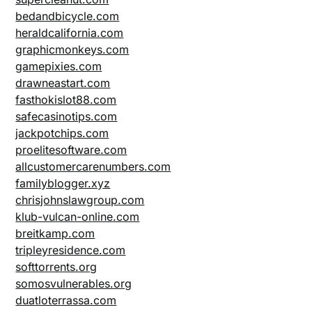
bedandbicycle.com
heraldcalifornia.com
graphicmonkeys.com
gamepixies.com
drawneastart.com
fasthokislot88.com
safecasinotips.com
jackpotchips.com
proelitesoftware.com
allcustomercarenumbers.com
familyblogger.xyz
chrisjohnslawgroup.com
klub-vulcan-online.com
breitkamp.com
tripleyresidence.com
softtorrents.org
somosvulnerables.org
duatloterrassa.com