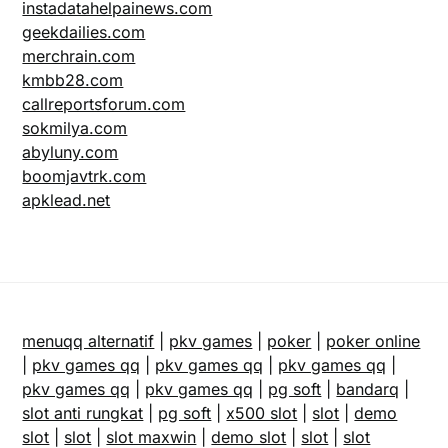
instadatahelpainews.com
geekdailies.com
merchrain.com
kmbb28.com
callreportsforum.com
sokmilya.com
abyluny.com
boomjavtrk.com
apklead.net
menuqq alternatif
|
pkv games
|
poker
|
poker online
|
pkv games qq
|
pkv games qq
|
pkv games qq
|
pkv games qq
|
pkv games qq
|
pg soft
|
bandarq
|
slot anti rungkat
|
pg soft
|
x500 slot
|
slot
|
demo
slot
|
slot
|
slot maxwin
|
demo slot
|
slot
|
slot