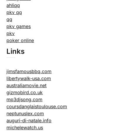
ahliqq
pkv qq
qq
pkv games
pkv
poker online
Links
jimsfamousbbq.com
libertywalk-usa.com
australiamovie.net
gizmobird.co.uk
mp3djsong.com
coursdanglaistoulouse.com
neptunuslex.com
auguri-di-natale.info
michelewatch.us