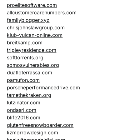
proelitesoftware.com
allcustomercarenumbers.com
familyblogger.xyz
chrisjohnslawgroup.com
klub-vulcan-online.com
breitkamp.com
tripleyresidence.com
softtorrents.org
somosvulnerables.org
duatloterrassa.com
pamufon.com
porscheperformancedrive.com
tamethekraken.org
lutzinator.com
ondasrl.com
blife2016.com
glutenfreesnowboarder.com
lizmorrowdesign.com
healwithcannabidiol.com