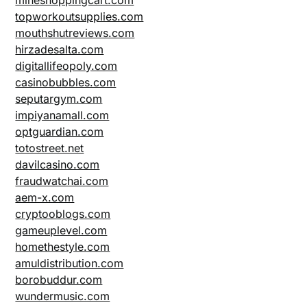
topworkoutsupplies.com
mouthshutreviews.com
hirzadesalta.com
digitallifeopoly.com
casinobubbles.com
seputargym.com
impiyanamall.com
optguardian.com
totostreet.net
davilcasino.com
fraudwatchai.com
aem-x.com
cryptooblogs.com
gameuplevel.com
homethestyle.com
amuldistribution.com
borobuddur.com
wundermusic.com