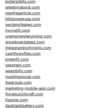
boilersnbits.com
latestviralpost.com
newfreearticle.com
blitzpowerusa.com
gardenofeaten.com
hycys05.com
onemoremilerunning.com
snowboardsteez.com
instagrambioforgirls.com
cashflowxfiles.com
kmbb10.com
getxtrem.com
weactinfo.com
meshingsocial.com
thearguer.com
marketing-mobile-app.com
floralpunchcraft.com
fiasone.com
danktankbattery.com