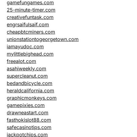
gamefungames.com
25-minute-timer.com
creativefuntask.com
engrsaifulsaif.com
cheapbtcminers.com
unionstationtogeorgetown.com
iamayudoc.com
mylittlebighead.com
freealot.com
asahiweekly.com
supercleanut.com
bedandbicycle.com
heraldcalifornia.com
graphicmonkeys.com
gamepixies.com
drawneastart.com
fasthokislot88.com
safecasinotips.com
jackpotchips.com