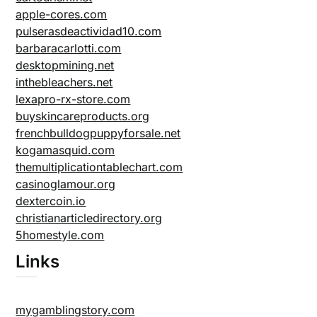
apple-cores.com
pulserasdeactividad10.com
barbaracarlotti.com
desktopmining.net
inthebleachers.net
lexapro-rx-store.com
buyskincareproducts.org
frenchbulldogpuppyforsale.net
kogamasquid.com
themultiplicationtablechart.com
casinoglamour.org
dextercoin.io
christianarticledirectory.org
5homestyle.com
Links
mygamblingstory.com