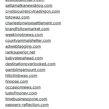
sattamatkanewsblog.com
cryptocurrencytradingcn.com
totowaz.com
charlestonwipesettlement.com
brandfollowmarket.com
weeklyjobnews.com
countyanimalshelter.com
adwebtagging.com
ranksuperior.net
babystepahead.com
destinationoverlooked.com
gamblingamount.com
hillclimbwax.com
hnopse.com
occasionnews.com
lustofmoney.com
timebusinesszone.com
peppers-reflection.com