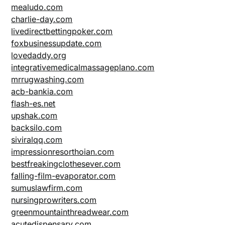
mealudo.com
charlie-day.com
livedirectbettingpoker.com
foxbusinessupdate.com
lovedaddy.org
integrativemedicalmassageplano.com
mrrugwashing.com
acb-bankia.com
flash-es.net
upshak.com
backsilo.com
siviralqq.com
impressionresorthoian.com
bestfreakingclothesever.com
falling-film-evaporator.com
sumuslawfirm.com
nursingprowriters.com
greenmountainthreadwear.com
acutedispensary.com