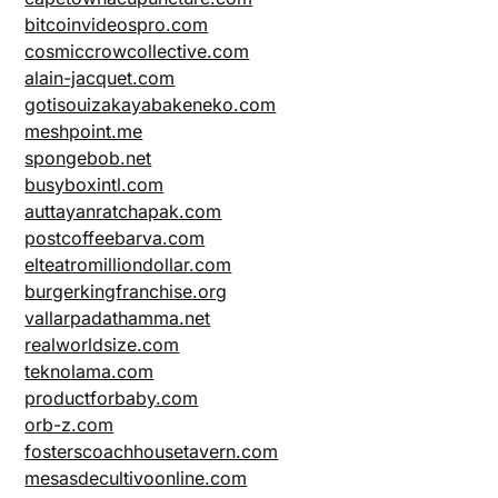
bitcoinvideospro.com
cosmiccrowcollective.com
alain-jacquet.com
gotisouizakayabakeneko.com
meshpoint.me
spongebob.net
busyboxintl.com
auttayanratchapak.com
postcoffeebarva.com
elteatromilliondollar.com
burgerkingfranchise.org
vallarpadathamma.net
realworldsize.com
teknolama.com
productforbaby.com
orb-z.com
fosterscoachhousetavern.com
mesasdecultivoonline.com