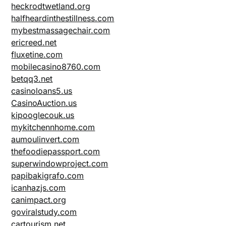
heckrodtwetland.org
halfheardinthestillness.com
mybestmassagechair.com
ericreed.net
fluxetine.com
mobilecasino8760.com
betqq3.net
casinoloans5.us
CasinoAuction.us
kipooglecouk.us
mykitchennhome.com
aumoulinvert.com
thefoodiepassport.com
superwindowproject.com
papibakigrafo.com
icanhazjs.com
canimpact.org
goviralstudy.com
cartourism.net