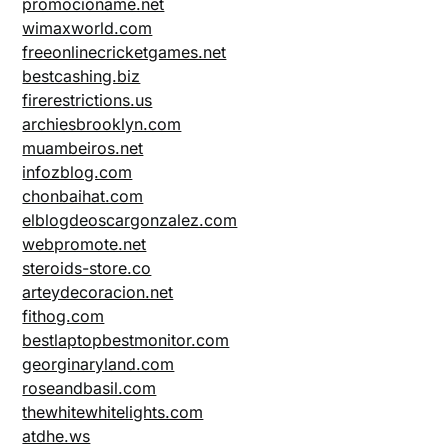
promocioname.net
wimaxworld.com
freeonlinecricketgames.net
bestcashing.biz
firerestrictions.us
archiesbrooklyn.com
muambeiros.net
infozblog.com
chonbaihat.com
elblogdeoscargonzalez.com
webpromote.net
steroids-store.co
arteydecoracion.net
fithog.com
bestlaptopbestmonitor.com
georginaryland.com
roseandbasil.com
thewhitewhitelights.com
atdhe.ws