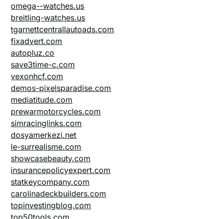
omega--watches.us
breitling-watches.us
tgarnettcentrallautoads.com
fixadvert.com
autopluz.co
save3time-c.com
vexonhcf.com
demos-pixelsparadise.com
mediatitude.com
prewarmotorcycles.com
simracinglinks.com
dosyamerkezi.net
le-surrealisme.com
showcasebeauty.com
insurancepolicyexpert.com
statkeycompany.com
carolinadeckbuilders.com
topinvestingblog.com
top50tools.com