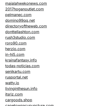
majalahwekonews.com
2017hoganoutlet.com
pelmanec.com
domino99qq.net
directoryoftheweb.com
donttellashton.com
rush3studio.com
roro90.com
herzio.com
in-hi5.com
krainafantasy.info
todas-noticias.com
senikartu.com
rusportal.net
watty.io
livinginthesun.info
itsriz.com
cargoods.shop
capetownacupuncture.com