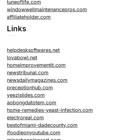
tuneoflife.com
windowwellmaintenancepros.com
affiliateholder.com
Links
helpdesksoftwares.net
lovabowl.net
homeimprovementit.com
newstribunal.com
newsdailymagazines.com
preceptionhub.com
yeezislides.com
aobongdatotem.com
home-remedies-yeast-infection.com
electroreal.com
bestofmiami-dadecounty.com
ifoodieonyoutube.com
mineshoppingcart.com