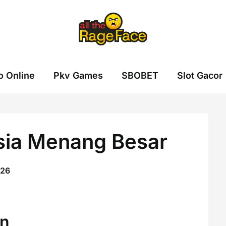
o Online
Pkv Games
SBOBET
Slot Gacor
asia Menang Besar
026
in