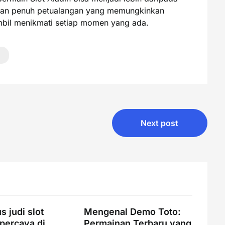
lanan penuh petualangan yang memungkinkan
bil menikmati setiap momen yang ada.
Next post
us judi slot
Mengenal Demo Toto:
rpercaya di
Permainan Terbaru yang