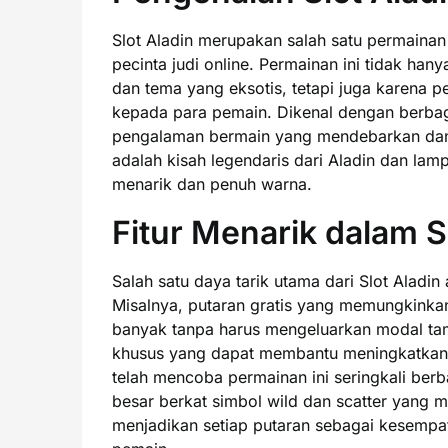
Slot Aladin merupakan salah satu permainan
pecinta judi online. Permainan ini tidak han
dan tema yang eksotis, tetapi juga karena
kepada para pemain. Dikenal dengan berbaga
pengalaman bermain yang mendebarkan dan p
adalah kisah legendaris dari Aladin dan lam
menarik dan penuh warna.
Fitur Menarik dalam S
Salah satu daya tarik utama dari Slot Aladin
Misalnya, putaran gratis yang memungkinka
banyak tanpa harus mengeluarkan modal tamb
khusus yang dapat membantu meningkatkan
telah mencoba permainan ini seringkali be
besar berkat simbol wild dan scatter yang m
menjadikan setiap putaran sebagai kesempat