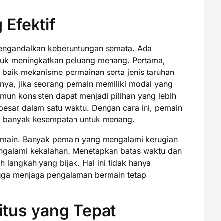
 Efektif
mengandalkan keberuntungan semata. Ada
ntuk meningkatkan peluang menang. Pertama,
baik mekanisme permainan serta jenis taruhan
nya, jika seorang pemain memiliki modal yang
amun konsisten dapat menjadi pilihan yang lebih
besar dalam satu waktu. Dengan cara ini, pemain
bih banyak kesempatan untuk menang.
ermain. Banyak pemain yang mengalami kerugian
ngalami kekalahan. Menetapkan batas waktu dan
langkah yang bijak. Hal ini tidak hanya
juga menjaga pengalaman bermain tetap
itus yang Tepat