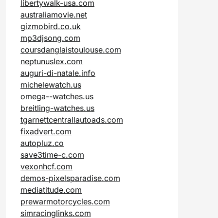
libertywalk-usa.com
australiamovie.net
gizmobird.co.uk
mp3djsong.com
coursdanglaistoulouse.com
neptunuslex.com
auguri-di-natale.info
michelewatch.us
omega--watches.us
breitling-watches.us
tgarnettcentrallautoads.com
fixadvert.com
autopluz.co
save3time-c.com
vexonhcf.com
demos-pixelsparadise.com
mediatitude.com
prewarmotorcycles.com
simracinglinks.com