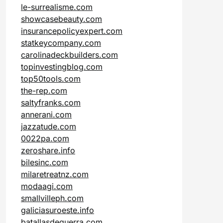
le-surrealisme.com
showcasebeauty.com
insurancepolicyexpert.com
statkeycompany.com
carolinadeckbuilders.com
topinvestingblog.com
top50tools.com
the-rep.com
saltyfranks.com
annerani.com
jazzatude.com
0022pa.com
zeroshare.info
bilesinc.com
milaretreatnz.com
modaagi.com
smallvilleph.com
galiciasuroeste.info
batallasdeguerra.com