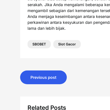
serakah. Jika Anda mengalami beberapa kem
mengambil sebagian dari kemenangan tersebu
Anda menjaga keseimbangan antara kesena
perkawinan antara kesyukuran dan pengendal
lama dan lebih bijak.
SBOBET
Slot Gacor
Post
Previous post
navigation
Related Posts