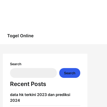
Togel Online
Search
Search
Recent Posts
data hk terkini 2023 dan prediksi
2024