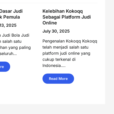
Dasar Judi
Kelebihan Kokoqq
uk Pemula
Sebagai Platform Judi
Online
13, 2025
July 30, 2025
 Judi Bola Judi
Pengenalan Kokoqq Kokoqq
 salah satu
telah menjadi salah satu
uhan yang paling
platform judi online yang
 seluruh…
cukup terkenal di
Indonesia….
re
Read More