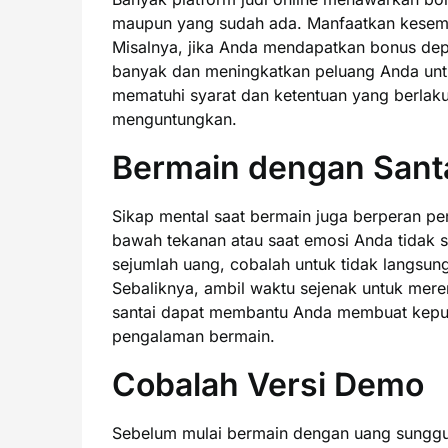
maupun yang sudah ada. Manfaatkan kesemp
Misalnya, jika Anda mendapatkan bonus depo
banyak dan meningkatkan peluang Anda unt
mematuhi syarat dan ketentuan yang berlaku
menguntungkan.
Bermain dengan Sant
Sikap mental saat bermain juga berperan pe
bawah tekanan atau saat emosi Anda tidak st
sejumlah uang, cobalah untuk tidak langsung
Sebaliknya, ambil waktu sejenak untuk mere
santai dapat membantu Anda membuat keput
pengalaman bermain.
Cobalah Versi Demo
Sebelum mulai bermain dengan uang sungguh