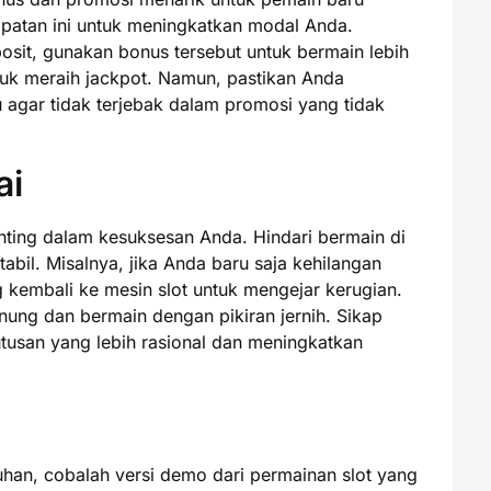
atan ini untuk meningkatkan modal Anda.
sit, gunakan bonus tersebut untuk bermain lebih
uk meraih jackpot. Namun, pastikan Anda
 agar tidak terjebak dalam promosi yang tidak
ai
nting dalam kesuksesan Anda. Hindari bermain di
abil. Misalnya, jika Anda baru saja kehilangan
 kembali ke mesin slot untuk mengejar kerugian.
nung dan bermain dengan pikiran jernih. Sikap
usan yang lebih rasional dan meningkatkan
an, cobalah versi demo dari permainan slot yang