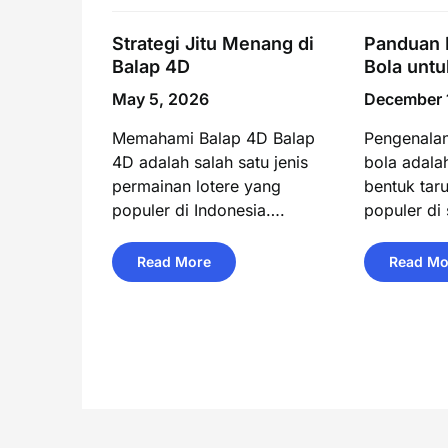
Strategi Jitu Menang di
Panduan 
Balap 4D
Bola unt
May 5, 2026
December 
Memahami Balap 4D Balap
Pengenalan
4D adalah salah satu jenis
bola adalah
permainan lotere yang
bentuk tar
populer di Indonesia….
populer di
Read More
Read Mo