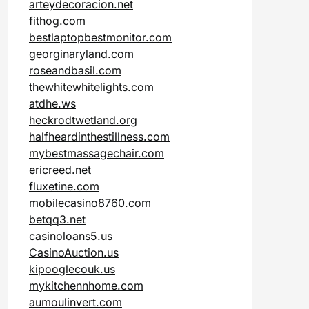
arteydecoracion.net
fithog.com
bestlaptopbestmonitor.com
georginaryland.com
roseandbasil.com
thewhitewhitelights.com
atdhe.ws
heckrodtwetland.org
halfheardinthestillness.com
mybestmassagechair.com
ericreed.net
fluxetine.com
mobilecasino8760.com
betqq3.net
casinoloans5.us
CasinoAuction.us
kipooglecouk.us
mykitchennhome.com
aumoulinvert.com