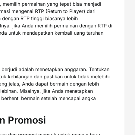
u, memilih permainan yang tepat bisa menjadi
rmasi mengenai RTP (Return to Player) dari
 dengan RTP tinggi biasanya lebih
nya, jika Anda memilih permainan dengan RTP di
nda untuk mendapatkan kembali uang taruhan
am berjudi adalah menetapkan anggaran. Tentukan
k kehilangan dan pastikan untuk tidak melebihi
ang jelas, Anda dapat bermain dengan lebih
rlebihan. Misalnya, jika Anda menetapkan
k berhenti bermain setelah mencapai angka
n Promosi
nus dan promosi menarik untuk pemain baru