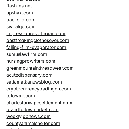
flash-es.net
upshak.com
backsilo.com
siviralqq.com
impressionresorthoian.com
bestfreakingclothesever.com
falling-film-evaporator.com
sumuslawfirm.com
nursingprowriters.com
greenmountainthreadwear.com
acutedispensary.com
sattamatkanewsblog.com
cryptocurrencytradingcn.com
totowaz.com
charlestonwipesettlement.com
brandfollowmarket.com
weeklyjobnews.com
countyanimalshelter.com