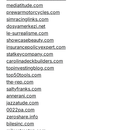
mediatitude.com
prewarmotorcycles.com
simracinglinks.com
dosyamerkezi.net
le-surrealisme.com
showcasebeauty.com
insurancepolicyexpert.com
statkeycompany.com
carolinadeckbuilders.com
topinvestingblog.com
top50tools.com
the-rep.com
saltyfranks.com
annerani.com
jazzatude.com
0022pa.com
zeroshare.info
bilesinc.com