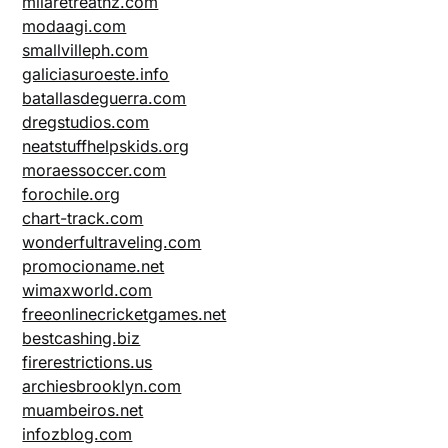
milaretreatnz.com
modaagi.com
smallvilleph.com
galiciasuroeste.info
batallasdeguerra.com
dregstudios.com
neatstuffhelpskids.org
moraessoccer.com
forochile.org
chart-track.com
wonderfultraveling.com
promocioname.net
wimaxworld.com
freeonlinecricketgames.net
bestcashing.biz
firerestrictions.us
archiesbrooklyn.com
muambeiros.net
infozblog.com