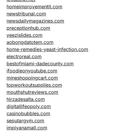
homeimprovementit.com
newstribunal.com
newsdailymagazines.com
preceptionhub.com
yeezislides.com
aobongdatotem.com
home-remedies-yeast-infection.com
electroreal.com
bestofmiami-dadecounty.com
ifoodieonyoutube.com
mineshoppingcart.com
topworkoutsupplies.com
mouthshutreviews.com
hirzadesalta.com
digitallifeopoly.com
casinobubbles.com
seputargym.com
impiyanamall.com