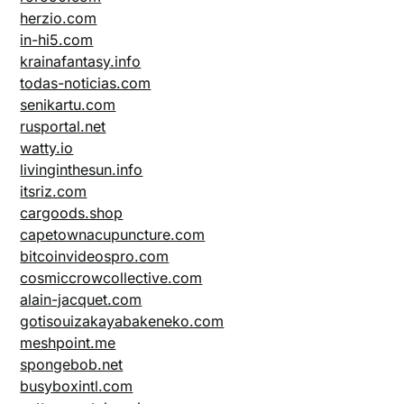
herzio.com
in-hi5.com
krainafantasy.info
todas-noticias.com
senikartu.com
rusportal.net
watty.io
livinginthesun.info
itsriz.com
cargoods.shop
capetownacupuncture.com
bitcoinvideospro.com
cosmiccrowcollective.com
alain-jacquet.com
gotisouizakayabakeneko.com
meshpoint.me
spongebob.net
busyboxintl.com