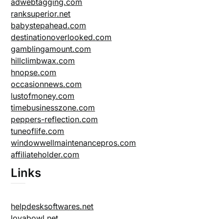
adwebtagging.com
ranksuperior.net
babystepahead.com
destinationoverlooked.com
gamblingamount.com
hillclimbwax.com
hnopse.com
occasionnews.com
lustofmoney.com
timebusinesszone.com
peppers-reflection.com
tuneoflife.com
windowwellmaintenancepros.com
affiliateholder.com
Links
helpdesksoftwares.net
lovabowl.net