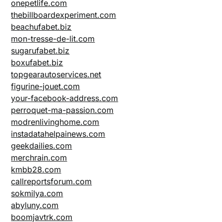
onepetlife.com
thebillboardexperiment.com
beachufabet.biz
mon-tresse-de-lit.com
sugarufabet.biz
boxufabet.biz
topgearautoservices.net
figurine-jouet.com
your-facebook-address.com
perroquet-ma-passion.com
modrenlivinghome.com
instadatahelpainews.com
geekdailies.com
merchrain.com
kmbb28.com
callreportsforum.com
sokmilya.com
abyluny.com
boomjavtrk.com