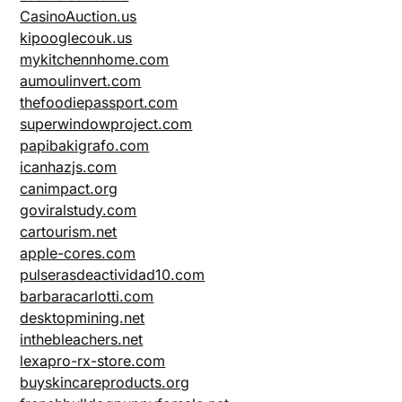
CasinoAuction.us
kipooglecouk.us
mykitchennhome.com
aumoulinvert.com
thefoodiepassport.com
superwindowproject.com
papibakigrafo.com
icanhazjs.com
canimpact.org
goviralstudy.com
cartourism.net
apple-cores.com
pulserasdeactividad10.com
barbaracarlotti.com
desktopmining.net
inthebleachers.net
lexapro-rx-store.com
buyskincareproducts.org