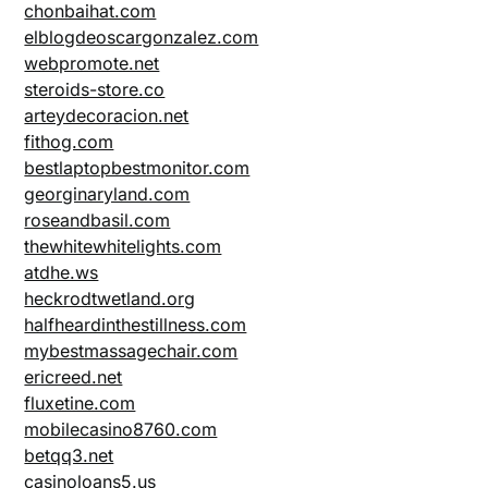
chonbaihat.com
elblogdeoscargonzalez.com
webpromote.net
steroids-store.co
arteydecoracion.net
fithog.com
bestlaptopbestmonitor.com
georginaryland.com
roseandbasil.com
thewhitewhitelights.com
atdhe.ws
heckrodtwetland.org
halfheardinthestillness.com
mybestmassagechair.com
ericreed.net
fluxetine.com
mobilecasino8760.com
betqq3.net
casinoloans5.us