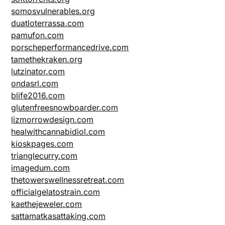
somosvulnerables.org
duatloterrassa.com
pamufon.com
porscheperformancedrive.com
tamethekraken.org
lutzinator.com
ondasrl.com
blife2016.com
glutenfreesnowboarder.com
lizmorrowdesign.com
healwithcannabidiol.com
kioskpages.com
trianglecurry.com
imagedum.com
thetowerswellnessretreat.com
officialgelatostrain.com
kaethejeweler.com
sattamatkasattaking.com