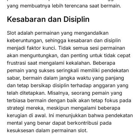
yang membuatnya lebih terencana saat bermain.
Kesabaran dan Disiplin
Slot adalah permainan yang mengandalkan
keberuntungan, sehingga kesabaran dan disiplin
menjadi faktor kunci. Tidak semua sesi permainan
akan menguntungkan, dan penting untuk tidak cepat
frustrasi saat mengalami kekalahan. Beberapa
pemain yang sukses seringkali memiliki pendekatan
sabar, bermain dalam jangka waktu yang panjang
dan tetap bersikap disiplin terhadap anggaran yang
telah ditetapkan. Misalnya, seorang pemain yang
terbiasa bermain dengan baik akan tetap fokus pada
strategi mereka, meskipun mengalami beberapa
kerugian di awal. Ini menunjukkan bahwa pendekatan
mental yang benar dapat berkontribusi pada
kesuksesan dalam permainan slot.