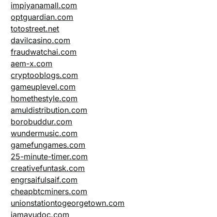
impiyanamall.com
optguardian.com
totostreet.net
davilcasino.com
fraudwatchai.com
aem-x.com
cryptooblogs.com
gameuplevel.com
homethestyle.com
amuldistribution.com
borobuddur.com
wundermusic.com
gamefungames.com
25-minute-timer.com
creativefuntask.com
engrsaifulsaif.com
cheapbtcminers.com
unionstationtogeorgetown.com
iamayudoc.com