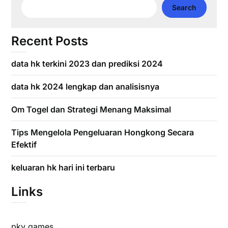
Search
Recent Posts
data hk terkini 2023 dan prediksi 2024
data hk 2024 lengkap dan analisisnya
Om Togel dan Strategi Menang Maksimal
Tips Mengelola Pengeluaran Hongkong Secara
Efektif
keluaran hk hari ini terbaru
Links
pkv games