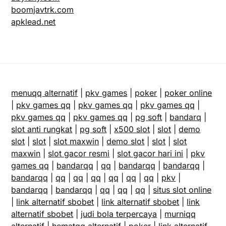
boomjavtrk.com
apklead.net
menuqq alternatif
|
pkv games
|
poker
|
poker online
|
pkv games qq
|
pkv games qq
|
pkv games qq
|
pkv games qq
|
pkv games qq
|
pg soft
|
bandarq
|
slot anti rungkat
|
pg soft
|
x500 slot
|
slot
|
demo
slot
|
slot
|
slot maxwin
|
demo slot
|
slot
|
slot
maxwin
|
slot gacor resmi
|
slot gacor hari ini
|
pkv
games qq
|
bandarqq
|
qq
|
bandarqq
|
bandarqq
|
bandarqq
|
qq
|
qq
|
qq
|
qq
|
qq
|
qq
|
pkv
|
bandarqq
|
bandarqq
|
qq
|
qq
|
qq
|
situs slot online
|
link alternatif sbobet
|
link alternatif sbobet
|
link
alternatif sbobet
|
judi bola terpercaya
|
murniqq
alternatif
|
hematqq alternatif
|
poker
|
link alternatif