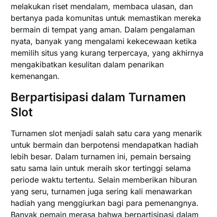
melakukan riset mendalam, membaca ulasan, dan
bertanya pada komunitas untuk memastikan mereka
bermain di tempat yang aman. Dalam pengalaman
nyata, banyak yang mengalami kekecewaan ketika
memilih situs yang kurang terpercaya, yang akhirnya
mengakibatkan kesulitan dalam penarikan
kemenangan.
Berpartisipasi dalam Turnamen
Slot
Turnamen slot menjadi salah satu cara yang menarik
untuk bermain dan berpotensi mendapatkan hadiah
lebih besar. Dalam turnamen ini, pemain bersaing
satu sama lain untuk meraih skor tertinggi selama
periode waktu tertentu. Selain memberikan hiburan
yang seru, turnamen juga sering kali menawarkan
hadiah yang menggiurkan bagi para pemenangnya.
Banyak pemain merasa bahwa berpartisipasi dalam