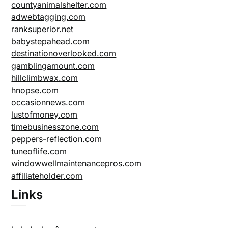
countyanimalshelter.com
adwebtagging.com
ranksuperior.net
babystepahead.com
destinationoverlooked.com
gamblingamount.com
hillclimbwax.com
hnopse.com
occasionnews.com
lustofmoney.com
timebusinesszone.com
peppers-reflection.com
tuneoflife.com
windowwellmaintenancepros.com
affiliateholder.com
Links