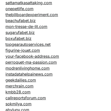
sattamatkasattaking.com
onepetlife.com
thebillboardexperiment.com
beachufabet.biz
mon-tresse-de-lit.com
sugarufabet.biz
boxufabet.biz
topgearautoservices.net
figurine-jouet.com
your-facebook-address.com
perroquet-ma-passion.com
modrenlivinghome.com
instadatahelpainews.com
geekdailies.com
merchrain.com
kmbb28.com
callreportsforum.com
sokmilya.com
abyluny.com