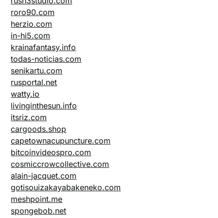
rush3studio.com
roro90.com
herzio.com
in-hi5.com
krainafantasy.info
todas-noticias.com
senikartu.com
rusportal.net
watty.io
livinginthesun.info
itsriz.com
cargoods.shop
capetownacupuncture.com
bitcoinvideospro.com
cosmiccrowcollective.com
alain-jacquet.com
gotisouizakayabakeneko.com
meshpoint.me
spongebob.net