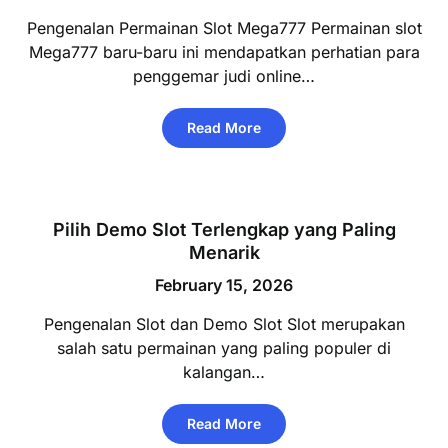
Pengenalan Permainan Slot Mega777 Permainan slot
Mega777 baru-baru ini mendapatkan perhatian para
penggemar judi online…
Read More
Pilih Demo Slot Terlengkap yang Paling
Menarik
February 15, 2026
Pengenalan Slot dan Demo Slot Slot merupakan
salah satu permainan yang paling populer di
kalangan…
Read More