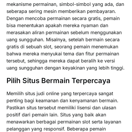
mekanisme permainan, simbol-simbol yang ada, dan
seberapa sering mesin memberikan pembayaran.
Dengan mencoba permainan secara gratis, pemain
bisa menentukan apakah mereka nyaman dan
merasakan aliran permainan sebelum menggunakan
uang sungguhan. Misalnya, setelah bermain secara
gratis di sebuah slot, seorang pemain menemukan
bahwa mereka menyukai tema dan fitur permainan
tersebut, sehingga mereka dapat beralih ke versi
uang sungguhan dengan keyakinan yang lebih tinggi.
Pilih Situs Bermain Terpercaya
Memilih situs judi online yang terpercaya sangat
penting bagi keamanan dan kenyamanan bermain.
Pastikan situs tersebut memiliki lisensi dan ulasan
positif dari pemain lain. Situs yang baik akan
menawarkan berbagai permainan slot serta layanan
pelanggan yang responsif. Beberapa pemain