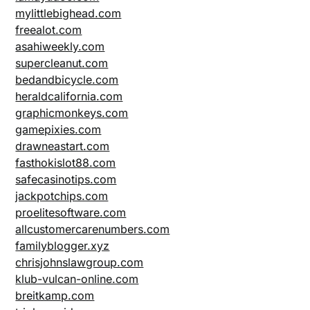
mylittlebighead.com
freealot.com
asahiweekly.com
supercleanut.com
bedandbicycle.com
heraldcalifornia.com
graphicmonkeys.com
gamepixies.com
drawneastart.com
fasthokislot88.com
safecasinotips.com
jackpotchips.com
proelitesoftware.com
allcustomercarenumbers.com
familyblogger.xyz
chrisjohnslawgroup.com
klub-vulcan-online.com
breitkamp.com