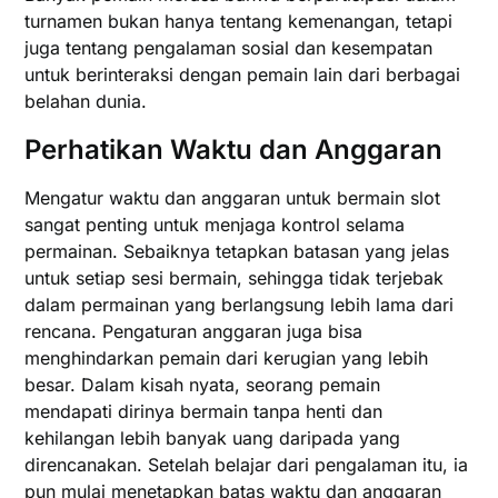
turnamen bukan hanya tentang kemenangan, tetapi
juga tentang pengalaman sosial dan kesempatan
untuk berinteraksi dengan pemain lain dari berbagai
belahan dunia.
Perhatikan Waktu dan Anggaran
Mengatur waktu dan anggaran untuk bermain slot
sangat penting untuk menjaga kontrol selama
permainan. Sebaiknya tetapkan batasan yang jelas
untuk setiap sesi bermain, sehingga tidak terjebak
dalam permainan yang berlangsung lebih lama dari
rencana. Pengaturan anggaran juga bisa
menghindarkan pemain dari kerugian yang lebih
besar. Dalam kisah nyata, seorang pemain
mendapati dirinya bermain tanpa henti dan
kehilangan lebih banyak uang daripada yang
direncanakan. Setelah belajar dari pengalaman itu, ia
pun mulai menetapkan batas waktu dan anggaran