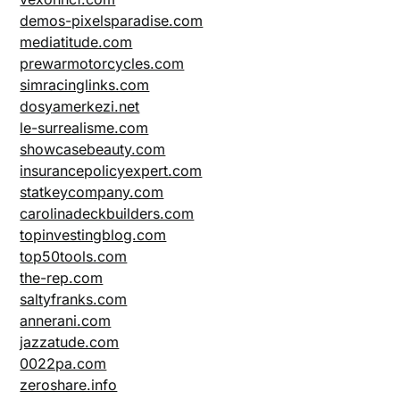
demos-pixelsparadise.com
mediatitude.com
prewarmotorcycles.com
simracinglinks.com
dosyamerkezi.net
le-surrealisme.com
showcasebeauty.com
insurancepolicyexpert.com
statkeycompany.com
carolinadeckbuilders.com
topinvestingblog.com
top50tools.com
the-rep.com
saltyfranks.com
annerani.com
jazzatude.com
0022pa.com
zeroshare.info