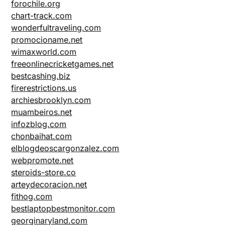
forochile.org
chart-track.com
wonderfultraveling.com
promocioname.net
wimaxworld.com
freeonlinecricketgames.net
bestcashing.biz
firerestrictions.us
archiesbrooklyn.com
muambeiros.net
infozblog.com
chonbaihat.com
elblogdeoscargonzalez.com
webpromote.net
steroids-store.co
arteydecoracion.net
fithog.com
bestlaptopbestmonitor.com
georginaryland.com