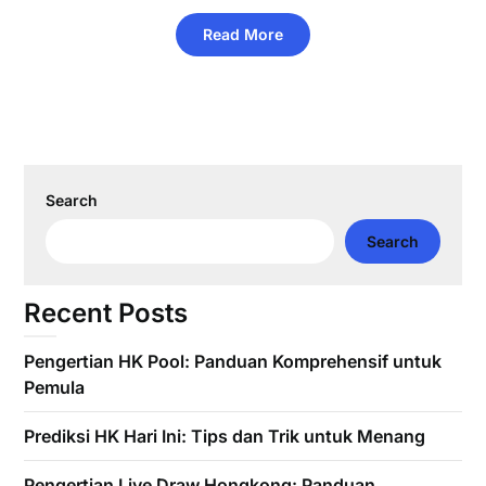
Read More
Search
Search
Recent Posts
Pengertian HK Pool: Panduan Komprehensif untuk
Pemula
Prediksi HK Hari Ini: Tips dan Trik untuk Menang
Pengertian Live Draw Hongkong: Panduan