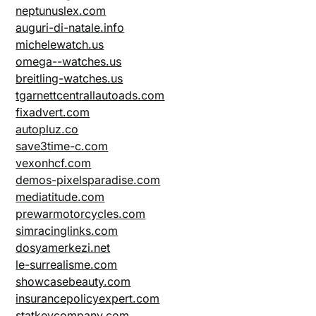
neptunuslex.com
auguri-di-natale.info
michelewatch.us
omega--watches.us
breitling-watches.us
tgarnettcentrallautoads.com
fixadvert.com
autopluz.co
save3time-c.com
vexonhcf.com
demos-pixelsparadise.com
mediatitude.com
prewarmotorcycles.com
simracinglinks.com
dosyamerkezi.net
le-surrealisme.com
showcasebeauty.com
insurancepolicyexpert.com
statkeycompany.com