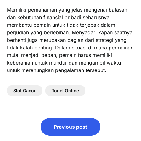
Memiliki pemahaman yang jelas mengenai batasan
dan kebutuhan finansial pribadi seharusnya
membantu pemain untuk tidak terjebak dalam
perjudian yang berlebihan. Menyadari kapan saatnya
berhenti juga merupakan bagian dari strategi yang
tidak kalah penting. Dalam situasi di mana permainan
mulai menjadi beban, pemain harus memiliki
keberanian untuk mundur dan mengambil waktu
untuk merenungkan pengalaman tersebut.
Slot Gacor
Togel Online
Post
Previous post
navigation