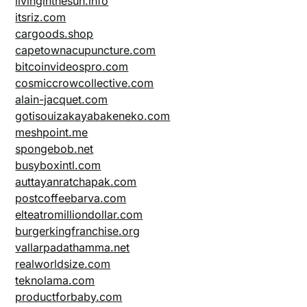
livinginthesun.info
itsriz.com
cargoods.shop
capetownacupuncture.com
bitcoinvideospro.com
cosmiccrowcollective.com
alain-jacquet.com
gotisouizakayabakeneko.com
meshpoint.me
spongebob.net
busyboxintl.com
auttayanratchapak.com
postcoffeebarva.com
elteatromilliondollar.com
burgerkingfranchise.org
vallarpadathamma.net
realworldsize.com
teknolama.com
productforbaby.com