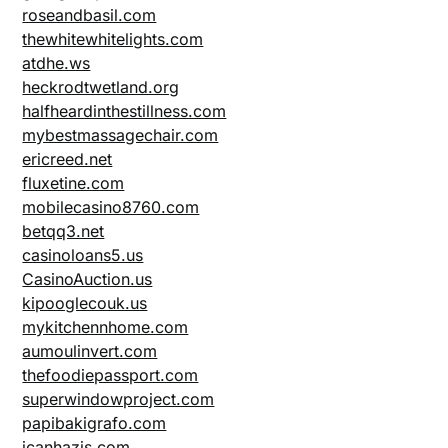
roseandbasil.com
thewhitewhitelights.com
atdhe.ws
heckrodtwetland.org
halfheardinthestillness.com
mybestmassagechair.com
ericreed.net
fluxetine.com
mobilecasino8760.com
betqq3.net
casinoloans5.us
CasinoAuction.us
kipooglecouk.us
mykitchennhome.com
aumoulinvert.com
thefoodiepassport.com
superwindowproject.com
papibakigrafo.com
icanhazjs.com