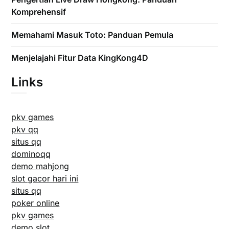
Komprehensif
Memahami Masuk Toto: Panduan Pemula
Menjelajahi Fitur Data KingKong4D
Links
pkv games
pkv qq
situs qq
dominoqq
demo mahjong
slot gacor hari ini
situs qq
poker online
pkv games
demo slot