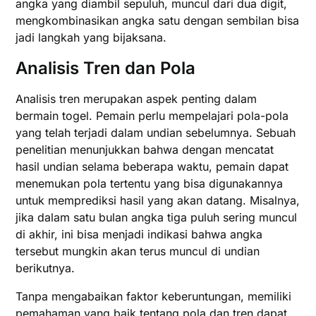
angka yang diambil sepuluh, muncul dari dua digit,
mengkombinasikan angka satu dengan sembilan bisa
jadi langkah yang bijaksana.
Analisis Tren dan Pola
Analisis tren merupakan aspek penting dalam
bermain togel. Pemain perlu mempelajari pola-pola
yang telah terjadi dalam undian sebelumnya. Sebuah
penelitian menunjukkan bahwa dengan mencatat
hasil undian selama beberapa waktu, pemain dapat
menemukan pola tertentu yang bisa digunakannya
untuk memprediksi hasil yang akan datang. Misalnya,
jika dalam satu bulan angka tiga puluh sering muncul
di akhir, ini bisa menjadi indikasi bahwa angka
tersebut mungkin akan terus muncul di undian
berikutnya.
Tanpa mengabaikan faktor keberuntungan, memiliki
pemahaman yang baik tentang pola dan tren dapat