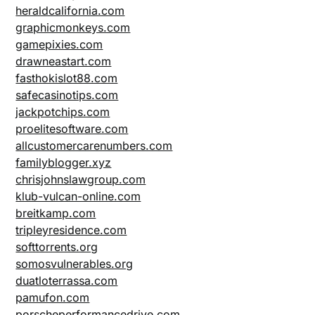
heraldcalifornia.com
graphicmonkeys.com
gamepixies.com
drawneastart.com
fasthokislot88.com
safecasinotips.com
jackpotchips.com
proelitesoftware.com
allcustomercarenumbers.com
familyblogger.xyz
chrisjohnslawgroup.com
klub-vulcan-online.com
breitkamp.com
tripleyresidence.com
softtorrents.org
somosvulnerables.org
duatloterrassa.com
pamufon.com
porscheperformancedrive.com