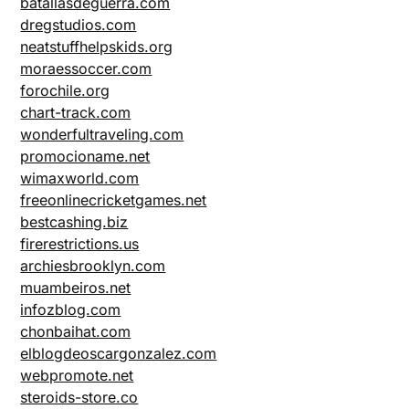
batallasdeguerra.com
dregstudios.com
neatstuffhelpskids.org
moraessoccer.com
forochile.org
chart-track.com
wonderfultraveling.com
promocioname.net
wimaxworld.com
freeonlinecricketgames.net
bestcashing.biz
firerestrictions.us
archiesbrooklyn.com
muambeiros.net
infozblog.com
chonbaihat.com
elblogdeoscargonzalez.com
webpromote.net
steroids-store.co