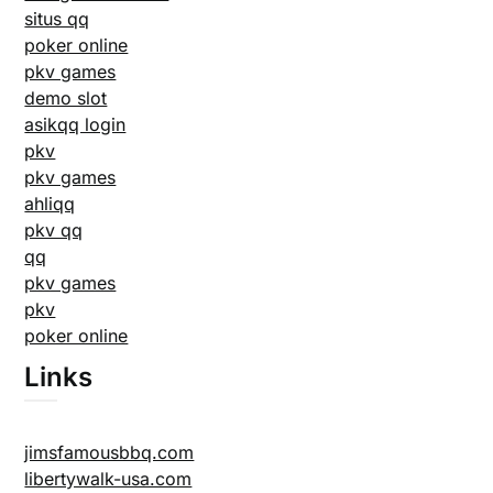
situs qq
poker online
pkv games
demo slot
asikqq login
pkv
pkv games
ahliqq
pkv qq
qq
pkv games
pkv
poker online
Links
jimsfamousbbq.com
libertywalk-usa.com