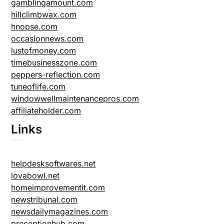
gamblingamount.com
hillclimbwax.com
hnopse.com
occasionnews.com
lustofmoney.com
timebusinesszone.com
peppers-reflection.com
tuneoflife.com
windowwellmaintenancepros.com
affiliateholder.com
Links
helpdesksoftwares.net
lovabowl.net
homeimprovementit.com
newstribunal.com
newsdailymagazines.com
preceptionhub.com