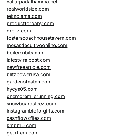
vallarpadathamma.net
realworldsize.com
teknolama.com
productforbaby.com
orb-z.com
fosterscoachhousetavern.com
mesasdecultivoonline.com
boilersnbits.com
latestviralpost.com
newfreearticle.com
blitzpowerusa.com
gardenofeaten.com
hycys05.com
onemoremilerunning.com
snowboardsteez.com
instagrambioforgirls.com
cashflowxfiles.com
kmbb10.com
getxtrem.com