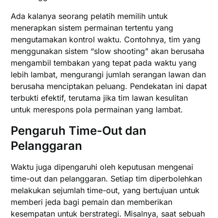
Ada kalanya seorang pelatih memilih untuk
menerapkan sistem permainan tertentu yang
mengutamakan kontrol waktu. Contohnya, tim yang
menggunakan sistem “slow shooting” akan berusaha
mengambil tembakan yang tepat pada waktu yang
lebih lambat, mengurangi jumlah serangan lawan dan
berusaha menciptakan peluang. Pendekatan ini dapat
terbukti efektif, terutama jika tim lawan kesulitan
untuk merespons pola permainan yang lambat.
Pengaruh Time-Out dan
Pelanggaran
Waktu juga dipengaruhi oleh keputusan mengenai
time-out dan pelanggaran. Setiap tim diperbolehkan
melakukan sejumlah time-out, yang bertujuan untuk
memberi jeda bagi pemain dan memberikan
kesempatan untuk berstrategi. Misalnya, saat sebuah