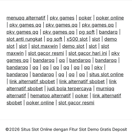
menuqq alternatif
|
pkv games
|
poker
|
poker online
|
pkv games qq
|
pkv games qq
|
pkv games qq
|
pkv games qq
|
pkv games qq
|
pg soft
|
bandarq
|
slot anti rungkat
|
pg soft
|
x500 slot
|
slot
|
demo
slot
|
slot
|
slot maxwin
|
demo slot
|
slot
|
slot
maxwin
|
slot gacor resmi
|
slot gacor hari ini
|
pkv
games qq
|
bandarqq
|
qq
|
bandarqq
|
bandarqq
|
bandarqq
|
qq
|
qq
|
qq
|
qq
|
qq
|
qq
|
pkv
|
bandarqq
|
bandarqq
|
qq
|
qq
|
qq
|
situs slot online
|
link alternatif sbobet
|
link alternatif sbobet
|
link
alternatif sbobet
|
judi bola terpercaya
|
murniqq
alternatif
|
hematqq alternatif
|
poker
|
link alternatif
sbobet
|
poker online
|
slot gacor resmi
©2026 Situs Slot Online dengan Fitur Slot Demo Gratis Deposit