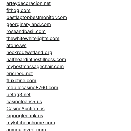
arteydecoracion.net
fithog.com
bestlaptopbestmonitor.com
georginaryland.com
roseandbasil.com
thewhitewhitelights.com
atdhe.ws
heckrodtwetland.org
halfheardinthestillness.com
mybestmassagechair.com
ericreed.net
fluxetine.com
mobilecasino8760.com
betqq3.net
casinoloans5.us
CasinoAuction.us
kipooglecouk.us
mykitchennhome.com
aumoulinvert.com