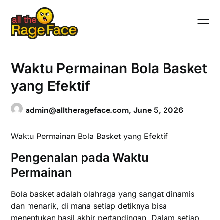
Skip
to
content
Waktu Permainan Bola Basket
yang Efektif
admin@alltherageface.com
,
June 5, 2026
Waktu Permainan Bola Basket yang Efektif
Pengenalan pada Waktu
Permainan
Bola basket adalah olahraga yang sangat dinamis
dan menarik, di mana setiap detiknya bisa
menentukan hasil akhir pertandingan. Dalam setiap