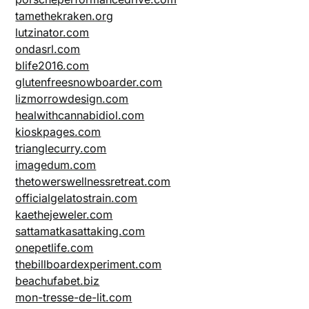
tamethekraken.org
lutzinator.com
ondasrl.com
blife2016.com
glutenfreesnowboarder.com
lizmorrowdesign.com
healwithcannabidiol.com
kioskpages.com
trianglecurry.com
imagedum.com
thetowerswellnessretreat.com
officialgelatostrain.com
kaethejeweler.com
sattamatkasattaking.com
onepetlife.com
thebillboardexperiment.com
beachufabet.biz
mon-tresse-de-lit.com