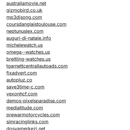
australiamovie.net
gizmobird.co.uk
mp3djsong.com
coursdanglaistoulouse.com
neptunuslex.com
auguri-di-natale.info
michelewatch.us
omega--watches.us
breitling-watches.us
tgarnettcentrallautoads.com
fixadvert.com
autopluz.co
save3time-c.com
vexonhcf.com
demos-pixelsparadise.com
mediatitude.com
prewarmotorcycles.com
simracinglinks.com
dosyamerkezi.net