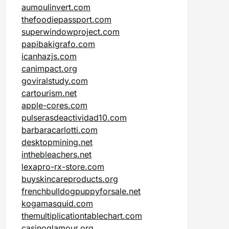
aumoulinvert.com
thefoodiepassport.com
superwindowproject.com
papibakigrafo.com
icanhazjs.com
canimpact.org
goviralstudy.com
cartourism.net
apple-cores.com
pulserasdeactividad10.com
barbaracarlotti.com
desktopmining.net
inthebleachers.net
lexapro-rx-store.com
buyskincareproducts.org
frenchbulldogpuppyforsale.net
kogamasquid.com
themultiplicationtablechart.com
casinoglamour.org