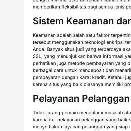
memberikan fleksibilitas bagi semua jenis p
Sistem Keamanan da
Keamanan adalah salah satu faktor terpenting
tersebut menggunakan teknologi enkripsi ter
Anda. Banyak situs judi yang terpercaya ak
SSL, yang menunjukkan bahwa informasi yang
perhatikan juga metode pembayaran yang d
berbagai cara untuk mendeposit dan menarik
pembayaran dengan kartu kredit. Ketahui j
karena situs yang baik biasanya memiliki pr
Pelayanan Pelanggan
Tidak jarang pemain mengalami masalah at
karena itu, pelayanan pelanggan yang baik s
menyediakan layanan pelanggan yang siap