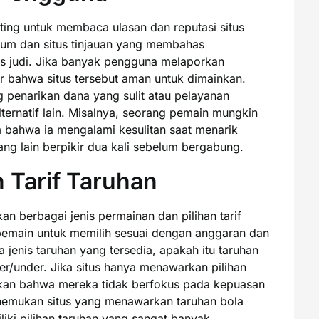
ng untuk membaca ulasan dan reputasi situs
orum dan situs tinjauan yang membahas
s judi. Jika banyak pengguna melaporkan
tor bahwa situs tersebut aman untuk dimainkan.
g penarikan dana yang sulit atau pelayanan
ternatif lain. Misalnya, seorang pemain mungkin
bahwa ia mengalami kesulitan saat menarik
ng lain berpikir dua kali sebelum bergabung.
 Tarif Taruhan
an berbagai jenis permainan dan pilihan tarif
 pemain untuk memilih sesuai dengan anggaran dan
 jenis taruhan yang tersedia, apakah itu taruhan
er/under. Jika situs hanya menawarkan pilihan
kkan bahwa mereka tidak berfokus pada kepuasan
emukan situs yang menawarkan taruhan bola
ki pilihan taruhan yang sangat banyak,