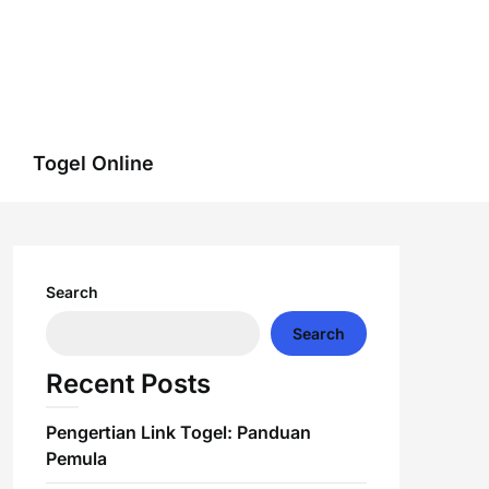
Togel Online
Search
Search
Recent Posts
Pengertian Link Togel: Panduan
Pemula