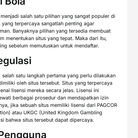
i Bola
a menjadi salah satu pilihan yang sangat populer di
s yang terpercaya sangatlah penting agar
man. Banyaknya pilihan yang tersedia membuat
m menentukan situs yang tepat. Maka dari itu,
ting sebelum memutuskan untuk mendaftar.
egulasi
, salah satu langkah pertama yang perlu dilakukan
miliki oleh situs tersebut. Situs yang terpercaya
i lisensi mereka secara jelas. Lisensi ini
ewati berbagai prosedur dan mendapatkan izin
a, jika sebuah situs memiliki lisensi dari PAGCOR
tion) atau UKGC (United Kingdom Gambling
si bahwa situs tersebut dapat dipercaya.
 Pengguna