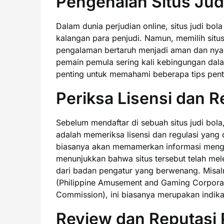
Pengenalan Situs Jud
Dalam dunia perjudian online, situs judi bol
kalangan para penjudi. Namun, memilih situ
pengalaman bertaruh menjadi aman dan nya
pemain pemula sering kali kebingungan dala
penting untuk memahami beberapa tips pen
Periksa Lisensi dan R
Sebelum mendaftar di sebuah situs judi bola
adalah memeriksa lisensi dan regulasi yang di
biasanya akan memamerkan informasi mengena
menunjukkan bahwa situs tersebut telah mel
dari badan pengatur yang berwenang. Misalny
(Philippine Amusement and Gaming Corpora
Commission), ini biasanya merupakan indika
Review dan Reputasi