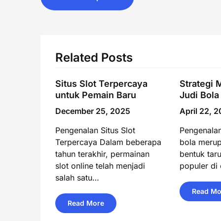
navigation
Related Posts
Situs Slot Terpercaya
Strategi
untuk Pemain Baru
Judi Bola
December 25, 2025
April 22, 
Pengenalan Situs Slot
Pengenalan
Terpercaya Dalam beberapa
bola merup
tahun terakhir, permainan
bentuk tar
slot online telah menjadi
populer di
salah satu…
Read Mo
Read More