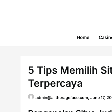
Skip
to
content
Home
Casin
5 Tips Memilih Si
Terpercaya
admin@alltherageface.com
,
June 17, 2