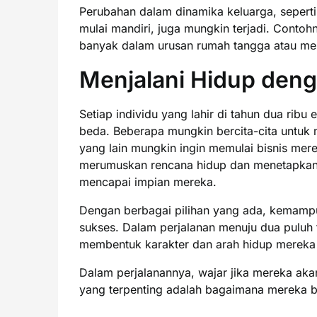
Perubahan dalam dinamika keluarga, sepert
mulai mandiri, juga mungkin terjadi. Conto
banyak dalam urusan rumah tangga atau men
Menjalani Hidup deng
Setiap individu yang lahir di tahun dua rib
beda. Beberapa mungkin bercita-cita untuk 
yang lain mungkin ingin memulai bisnis mere
merumuskan rencana hidup dan menetapkan 
mencapai impian mereka.
Dengan berbagai pilihan yang ada, kemamp
sukses. Dalam perjalanan menuju dua puluh
membentuk karakter dan arah hidup mereka
Dalam perjalanannya, wajar jika mereka a
yang terpenting adalah bagaimana mereka ba