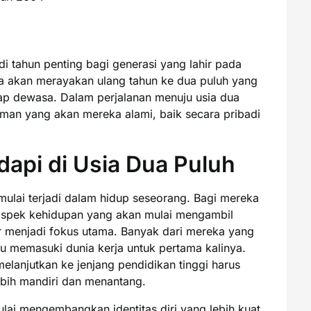
i tahun penting bagi generasi yang lahir pada
ka akan merayakan ulang tahun ke dua puluh yang
ap dewasa. Dalam perjalanan menuju usia dua
man yang akan mereka alami, baik secara pribadi
api di Usia Dua Puluh
ulai terjadi dalam hidup seseorang. Bagi mereka
 aspek kehidupan yang akan mulai mengambil
ir menjadi fokus utama. Banyak dari mereka yang
tau memasuki dunia kerja untuk pertama kalinya.
lanjutkan ke jenjang pendidikan tinggi harus
ebih mandiri dan menantang.
mulai mengembangkan identitas diri yang lebih kuat.