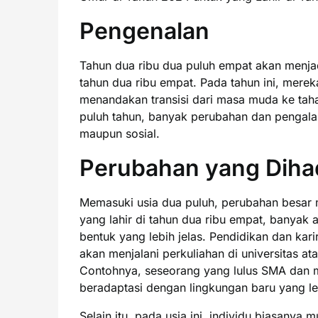
Pengenalan
Tahun dua ribu dua puluh empat akan menjad
tahun dua ribu empat. Pada tahun ini, mere
menandakan transisi dari masa muda ke tah
puluh tahun, banyak perubahan dan pengala
maupun sosial.
Perubahan yang Dihad
Memasuki usia dua puluh, perubahan besar m
yang lahir di tahun dua ribu empat, banyak
bentuk yang lebih jelas. Pendidikan dan kar
akan menjalani perkuliahan di universitas a
Contohnya, seseorang yang lulus SMA dan me
beradaptasi dengan lingkungan baru yang l
Selain itu, pada usia ini, individu biasanya 