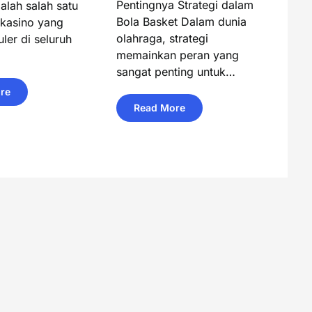
Pentingnya Strategi dalam
alah salah satu
Bola Basket Dalam dunia
kasino yang
olahraga, strategi
ler di seluruh
memainkan peran yang
sangat penting untuk…
re
Read More