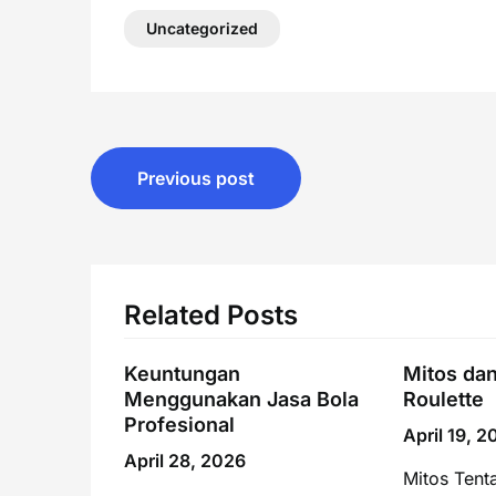
Uncategorized
Post
Previous post
navigation
Related Posts
Keuntungan
Mitos dan
Menggunakan Jasa Bola
Roulette
Profesional
April 19, 2
April 28, 2026
Mitos Tent