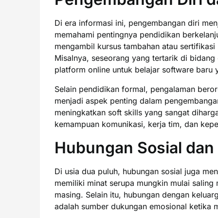
Di era informasi ini, pengembangan diri men
memahami pentingnya pendidikan berkelanjut
mengambil kursus tambahan atau sertifikasi
Misalnya, seseorang yang tertarik di bidang
platform online untuk belajar software baru 
Selain pendidikan formal, pengalaman berorg
menjadi aspek penting dalam pengembangan di
meningkatkan soft skills yang sangat diharga
kemampuan komunikasi, kerja tim, dan kep
Hubungan Sosial dan
Di usia dua puluh, hubungan sosial juga 
memiliki minat serupa mungkin mulai salin
masing. Selain itu, hubungan dengan keluarg
adalah sumber dukungan emosional ketika 