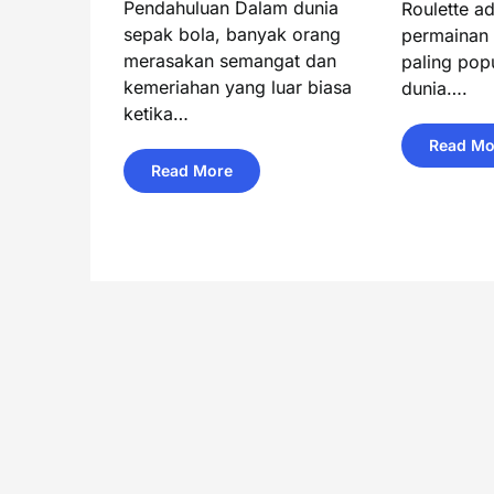
Pendahuluan Dalam dunia
Roulette ad
sepak bola, banyak orang
permainan 
merasakan semangat dan
paling popu
kemeriahan yang luar biasa
dunia….
ketika…
Read Mo
Read More