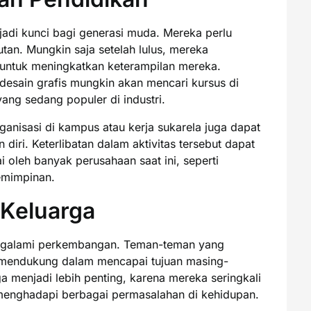
jadi kunci bagi generasi muda. Mereka perlu
an. Mungkin saja setelah lulus, mereka
 untuk meningkatkan keterampilan mereka.
 desain grafis mungkin akan mencari kursus di
yang sedang populer di industri.
anisasi di kampus atau kerja sukarela juga dapat
ri. Keterlibatan dalam aktivitas tersebut dapat
i oleh banyak perusahaan saat ini, seperti
emimpinan.
 Keluarga
mengalami perkembangan. Teman-teman yang
g mendukung dalam mencapai tujuan masing-
a menjadi lebih penting, karena mereka seringkali
menghadapi berbagai permasalahan di kehidupan.