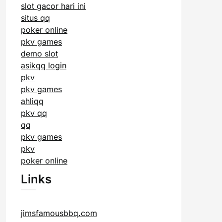
slot gacor hari ini
situs qq
poker online
pkv games
demo slot
asikqq login
pkv
pkv games
ahliqq
pkv qq
qq
pkv games
pkv
poker online
Links
jimsfamousbbq.com