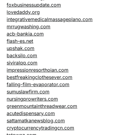
foxbusinessupdate.com
lovedaddy.org
integrativemedicalmassageplano.com
mrrugwashing.com
acb-bankia.com
flash-es.net
upshak.com
backsilo.com
siviralqq.com
impressionresorthoian.com
bestfreakingclothesever.com
falling-film-evaporator.com
sumuslawfirm.com
nursingprowriters.com
greenmountainthreadwear.com
acutedispensary.com
sattamatkanewsblog.com
cryptocurrencytradingcn.com
totowaz.com