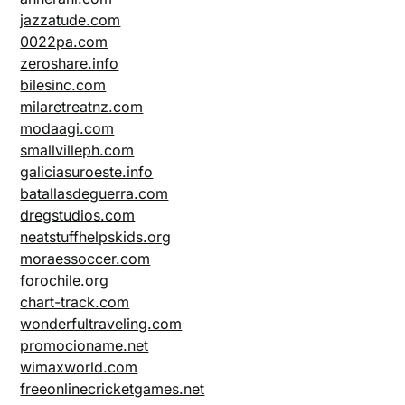
jazzatude.com
0022pa.com
zeroshare.info
bilesinc.com
milaretreatnz.com
modaagi.com
smallvilleph.com
galiciasuroeste.info
batallasdeguerra.com
dregstudios.com
neatstuffhelpskids.org
moraessoccer.com
forochile.org
chart-track.com
wonderfultraveling.com
promocioname.net
wimaxworld.com
freeonlinecricketgames.net