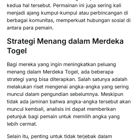
kedua hal tersebut. Permainan ini juga sering kali
menjadi ajang kumpul-kumpul atau perbincangan di
berbagai komunitas, memperkuat hubungan sosial di
antara para pemain.
Strategi Menang dalam Merdeka
Togel
Bagi mereka yang ingin meningkatkan peluang
menang dalam Merdeka Togel, ada beberapa
strategi yang bisa diterapkan. Salah satunya adalah
melakukan riset mengenai angka-angka yang sering
muncul dalam pengundian sebelumnya. Meskipun
tidak ada jaminan bahwa angka-angka tersebut akan
muncul kembali, analisis ini dapat memberikan
petunjuk bagi pemain untuk memilih angka yang
lebih cermat.
Selain itu, penting untuk tidak terjebak dalam