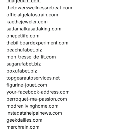
imagedum.com
thetowerswellnessretreat.com
officialgelatostrain.com
kaethejeweler.com
sattamatkasattaking.com
onepetlife.com
thebillboardexperiment.com
beachufabet.biz
mon-tresse-de-lit.com
sugarufabet.biz
boxufabet.biz
topgearautoservices.net
figurine-jouet.com
your-facebook-address.com
perroquet-ma-passion.com
modrenlivinghome.com
instadatahelpainews.com
geekdailies.com
merchrain.com