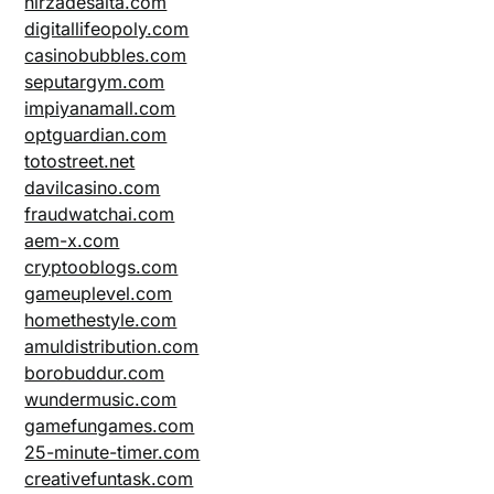
hirzadesalta.com
digitallifeopoly.com
casinobubbles.com
seputargym.com
impiyanamall.com
optguardian.com
totostreet.net
davilcasino.com
fraudwatchai.com
aem-x.com
cryptooblogs.com
gameuplevel.com
homethestyle.com
amuldistribution.com
borobuddur.com
wundermusic.com
gamefungames.com
25-minute-timer.com
creativefuntask.com