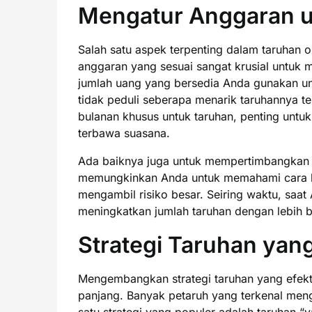
Mengatur Anggaran u
Salah satu aspek terpenting dalam taruhan 
anggaran yang sesuai sangat krusial untuk m
jumlah uang yang bersedia Anda gunakan unt
tidak peduli seberapa menarik taruhannya te
bulanan khusus untuk taruhan, penting untuk
terbawa suasana.
Ada baiknya juga untuk mempertimbangkan ta
memungkinkan Anda untuk memahami cara ke
mengambil risiko besar. Seiring waktu, saa
meningkatkan jumlah taruhan dengan lebih b
Strategi Taruhan yang
Mengembangkan strategi taruhan yang efekti
panjang. Banyak petaruh yang terkenal mengg
satu strategi yang populer adalah taruhan “