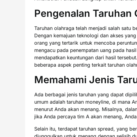
Pengenalan Taruhan 
Taruhan olahraga telah menjadi salah satu b
Dengan kemajuan teknologi dan akses yang 
orang yang tertarik untuk mencoba peruntung
mengacu pada penempatan uang pada hasil 
mendapatkan keuntungan dari hasil tersebut
beberapa aspek penting terkait taruhan ola
Memahami Jenis Tar
Ada berbagai jenis taruhan yang dapat dipili
umum adalah taruhan moneyline, di mana An
menurut Anda akan menang. Misalnya, dalam 
jika Anda percaya tim A akan menang, And
Selain itu, terdapat taruhan spread, yang b
diunggulkan untuk menang dengan selisih du