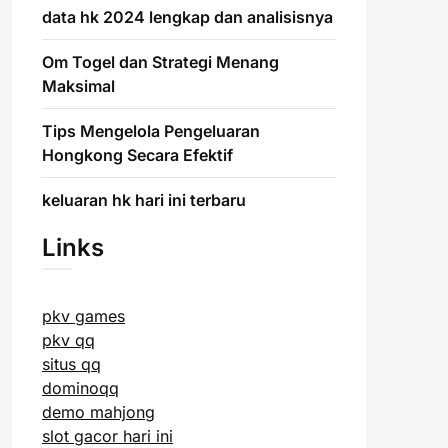
data hk 2024 lengkap dan analisisnya
Om Togel dan Strategi Menang
Maksimal
Tips Mengelola Pengeluaran
Hongkong Secara Efektif
keluaran hk hari ini terbaru
Links
pkv games
pkv qq
situs qq
dominoqq
demo mahjong
slot gacor hari ini