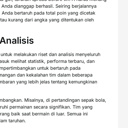
n Anda dianggap berhasil. Seiring berjalannya
 Anda bertaruh pada total poin yang dicetak
tau kurang dari angka yang ditentukan oleh
Analisis
untuk melakukan riset dan analisis menyeluruh
masuk melihat statistik, performa terbaru, dan
mempertimbangkan untuk bertaruh pada
nangan dan kekalahan tim dalam beberapa
mbaran yang lebih jelas tentang kemungkinan
rtimbangkan. Misalnya, di pertandingan sepak bola,
uhi permainan secara signifikan. Tim yang
ang baik saat bermain di luar. Semua ini
lam taruhan.