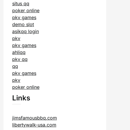
situs qq
poker online
pkv games
demo slot
asikqq login
pkv
pkv games
ahliqq
pkv qq
qq
pkv games
pkv
poker online
Links
jimsfamousbbq.com
libertywalk-usa.com