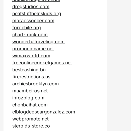
dregstudios.com
neatstuffhelpskids.org
moraessoccer.com
forochile.org
chart-track.com
wonderfultraveling.com
promocioname.net
wimaxworld.com
freeonlinecricketgames.net
bestcashing.biz
firerestrictions.us
archiesbrooklyn.com
muambeiros.net
infozblog.com
chonbaihat.com
elblogdeoscargonzalez.com
webpromote.net
steroids-store.co