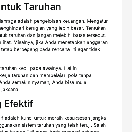
ntuk Taruhan
olahraga adalah pengelolaan keuangan. Mengatur
enghindari kerugian yang lebih besar. Tentukan
uk taruhan dan jangan melebihi batas tersebut,
rlihat. Misalnya, jika Anda menetapkan anggaran
 tetap berpegang pada rencana ini agar tidak
ruhan kecil pada awalnya. Hal ini
rja taruhan dan mempelajari pola tanpa
t Anda semakin nyaman, Anda bisa mulai
ijaksana.
 Efektif
f adalah kunci untuk meraih kesuksesan jangka
unakan sistem taruhan yang telah teruji. Salah
value betting,” di mana Anda mencari peluang