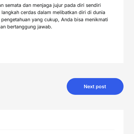
 semata dan menjaga jujur pada diri sendiri
angkah cerdas dalam melibatkan diri di dunia
n pengetahuan yang cukup, Anda bisa menikmati
dan bertanggung jawab.
Next post