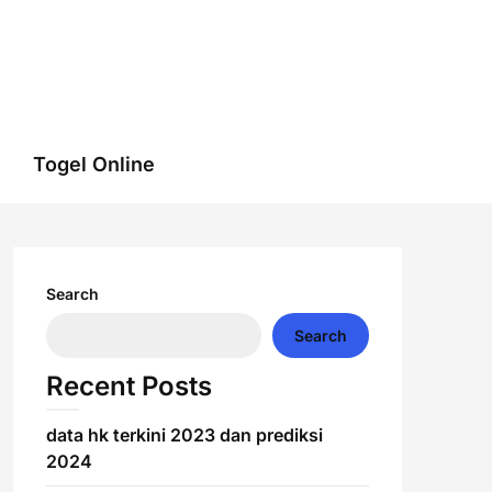
Togel Online
Search
Search
Recent Posts
data hk terkini 2023 dan prediksi
2024