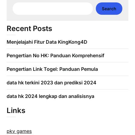
Search
Recent Posts
Menjelajahi Fitur Data KingKong4D
Pengertian No HK: Panduan Komprehensif
Pengertian Link Togel: Panduan Pemula
data hk terkini 2023 dan prediksi 2024
data hk 2024 lengkap dan analisisnya
Links
pkv games