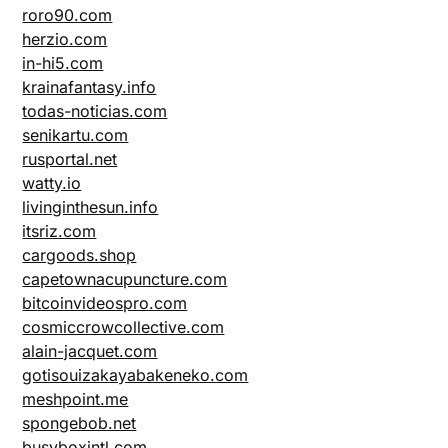
roro90.com
herzio.com
in-hi5.com
krainafantasy.info
todas-noticias.com
senikartu.com
rusportal.net
watty.io
livinginthesun.info
itsriz.com
cargoods.shop
capetownacupuncture.com
bitcoinvideospro.com
cosmiccrowcollective.com
alain-jacquet.com
gotisouizakayabakeneko.com
meshpoint.me
spongebob.net
busyboxintl.com