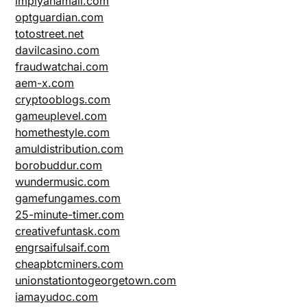
impiyanamall.com
optguardian.com
totostreet.net
davilcasino.com
fraudwatchai.com
aem-x.com
cryptooblogs.com
gameuplevel.com
homethestyle.com
amuldistribution.com
borobuddur.com
wundermusic.com
gamefungames.com
25-minute-timer.com
creativefuntask.com
engrsaifulsaif.com
cheapbtcminers.com
unionstationtogeorgetown.com
iamayudoc.com