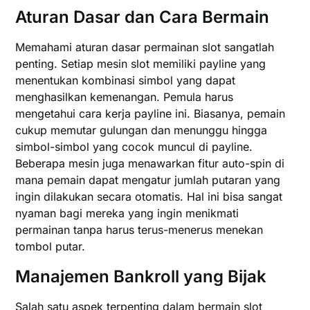
Aturan Dasar dan Cara Bermain
Memahami aturan dasar permainan slot sangatlah
penting. Setiap mesin slot memiliki payline yang
menentukan kombinasi simbol yang dapat
menghasilkan kemenangan. Pemula harus
mengetahui cara kerja payline ini. Biasanya, pemain
cukup memutar gulungan dan menunggu hingga
simbol-simbol yang cocok muncul di payline.
Beberapa mesin juga menawarkan fitur auto-spin di
mana pemain dapat mengatur jumlah putaran yang
ingin dilakukan secara otomatis. Hal ini bisa sangat
nyaman bagi mereka yang ingin menikmati
permainan tanpa harus terus-menerus menekan
tombol putar.
Manajemen Bankroll yang Bijak
Salah satu aspek terpenting dalam bermain slot