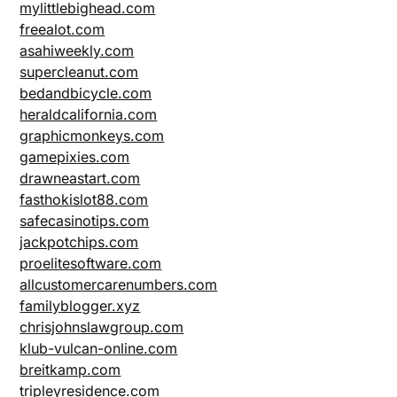
mylittlebighead.com
freealot.com
asahiweekly.com
supercleanut.com
bedandbicycle.com
heraldcalifornia.com
graphicmonkeys.com
gamepixies.com
drawneastart.com
fasthokislot88.com
safecasinotips.com
jackpotchips.com
proelitesoftware.com
allcustomercarenumbers.com
familyblogger.xyz
chrisjohnslawgroup.com
klub-vulcan-online.com
breitkamp.com
tripleyresidence.com