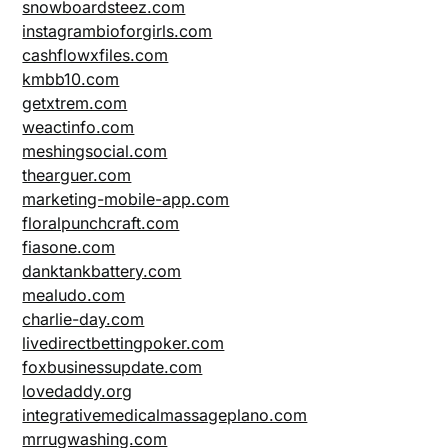
snowboardsteez.com
instagrambioforgirls.com
cashflowxfiles.com
kmbb10.com
getxtrem.com
weactinfo.com
meshingsocial.com
thearguer.com
marketing-mobile-app.com
floralpunchcraft.com
fiasone.com
danktankbattery.com
mealudo.com
charlie-day.com
livedirectbettingpoker.com
foxbusinessupdate.com
lovedaddy.org
integrativemedicalmassageplano.com
mrrugwashing.com