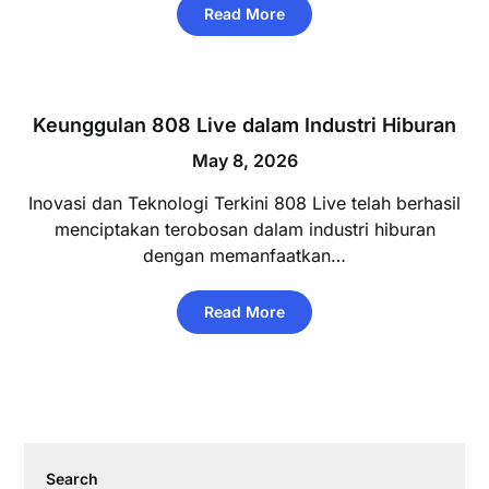
Read More
Keunggulan 808 Live dalam Industri Hiburan
May 8, 2026
Inovasi dan Teknologi Terkini 808 Live telah berhasil
menciptakan terobosan dalam industri hiburan
dengan memanfaatkan…
Read More
Search