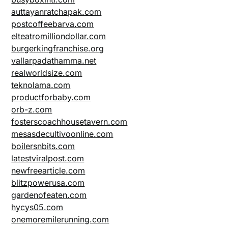
auttayanratchapak.com
postcoffeebarva.com
elteatromilliondollar.com
burgerkingfranchise.org
vallarpadathamma.net
realworldsize.com
teknolama.com
productforbaby.com
orb-z.com
fosterscoachhousetavern.com
mesasdecultivoonline.com
boilersnbits.com
latestviralpost.com
newfreearticle.com
blitzpowerusa.com
gardenofeaten.com
hycys05.com
onemoremilerunning.com