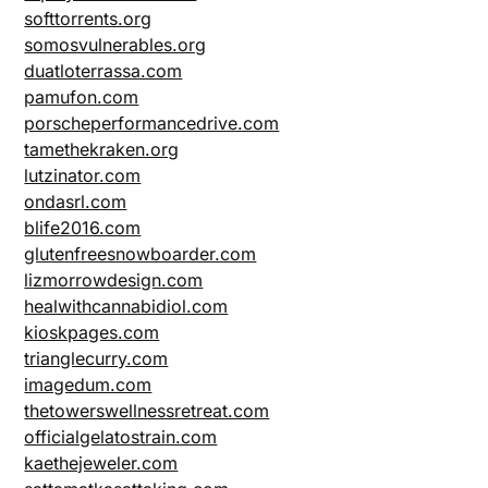
softtorrents.org
somosvulnerables.org
duatloterrassa.com
pamufon.com
porscheperformancedrive.com
tamethekraken.org
lutzinator.com
ondasrl.com
blife2016.com
glutenfreesnowboarder.com
lizmorrowdesign.com
healwithcannabidiol.com
kioskpages.com
trianglecurry.com
imagedum.com
thetowerswellnessretreat.com
officialgelatostrain.com
kaethejeweler.com