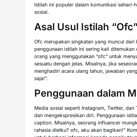
Istilah ini populer dalam komunikasi sehari
sosial.
Asal Usul Istilah “Ofc
Ofc merupakan singkatan yang muncul dari 
penggunaan istilah ini sering kali ditemuka
orang yang menggunakan “ofc” untuk meny
sesuatu dengan jelas. Misalnya, jika seseo
menghadiri acara ulang tahun, jawaban yang
saja!”.
Penggunaan dalam Me
Media sosial seperti Instagram, Twitter, da
dan mengekspresikan diri. Penggunaan istilah
caption. Misalnya, seorang influencer mung
rahasia dietku? ofc, aku akan bagikan!” Ko