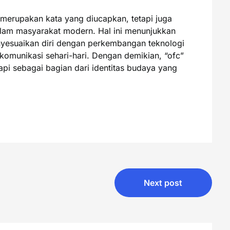
a merupakan kata yang diucapkan, tetapi juga
dalam masyarakat modern. Hal ini menunjukkan
yesuaikan diri dengan perkembangan teknologi
komunikasi sehari-hari. Dengan demikian, “ofc”
tapi sebagai bagian dari identitas budaya yang
Next post