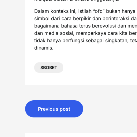
Dalam konteks ini, istilah “ofc” bukan hany
simbol dari cara berpikir dan berinteraksi 
bagaimana bahasa terus berevolusi dan men
dan media sosial, memperkaya cara kita ber
tidak hanya berfungsi sebagai singkatan, te
dinamis.
SBOBET
Post
Previous post
navigation