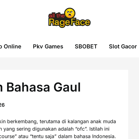
o Online
Pkv Games
SBOBET
Slot Gacor
m Bahasa Gaul
26
makin berkembang, terutama di kalangan anak muda
 yang sering digunakan adalah “ofc”. Istilah ini
 course” atau “tentu saja” dalam bahasa Indonesia.