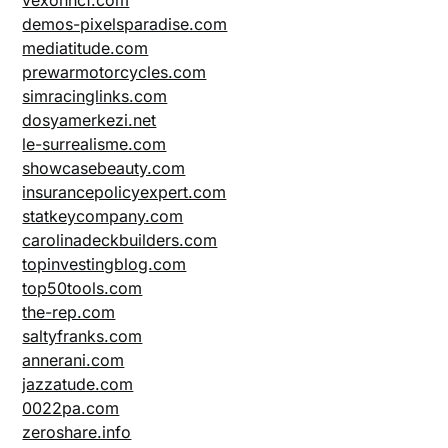
demos-pixelsparadise.com
mediatitude.com
prewarmotorcycles.com
simracinglinks.com
dosyamerkezi.net
le-surrealisme.com
showcasebeauty.com
insurancepolicyexpert.com
statkeycompany.com
carolinadeckbuilders.com
topinvestingblog.com
top50tools.com
the-rep.com
saltyfranks.com
annerani.com
jazzatude.com
0022pa.com
zeroshare.info