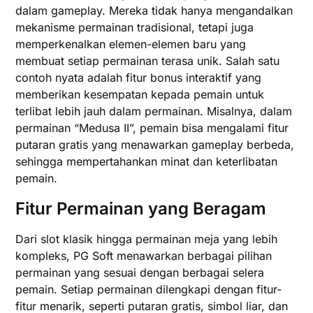
dalam gameplay. Mereka tidak hanya mengandalkan
mekanisme permainan tradisional, tetapi juga
memperkenalkan elemen-elemen baru yang
membuat setiap permainan terasa unik. Salah satu
contoh nyata adalah fitur bonus interaktif yang
memberikan kesempatan kepada pemain untuk
terlibat lebih jauh dalam permainan. Misalnya, dalam
permainan “Medusa II”, pemain bisa mengalami fitur
putaran gratis yang menawarkan gameplay berbeda,
sehingga mempertahankan minat dan keterlibatan
pemain.
Fitur Permainan yang Beragam
Dari slot klasik hingga permainan meja yang lebih
kompleks, PG Soft menawarkan berbagai pilihan
permainan yang sesuai dengan berbagai selera
pemain. Setiap permainan dilengkapi dengan fitur-
fitur menarik, seperti putaran gratis, simbol liar, dan