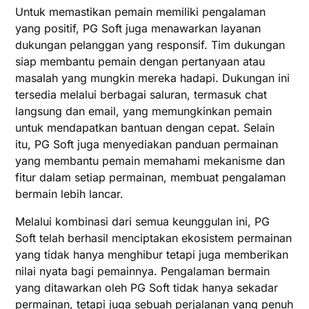
Untuk memastikan pemain memiliki pengalaman
yang positif, PG Soft juga menawarkan layanan
dukungan pelanggan yang responsif. Tim dukungan
siap membantu pemain dengan pertanyaan atau
masalah yang mungkin mereka hadapi. Dukungan ini
tersedia melalui berbagai saluran, termasuk chat
langsung dan email, yang memungkinkan pemain
untuk mendapatkan bantuan dengan cepat. Selain
itu, PG Soft juga menyediakan panduan permainan
yang membantu pemain memahami mekanisme dan
fitur dalam setiap permainan, membuat pengalaman
bermain lebih lancar.
Melalui kombinasi dari semua keunggulan ini, PG
Soft telah berhasil menciptakan ekosistem permainan
yang tidak hanya menghibur tetapi juga memberikan
nilai nyata bagi pemainnya. Pengalaman bermain
yang ditawarkan oleh PG Soft tidak hanya sekadar
permainan, tetapi juga sebuah perjalanan yang penuh