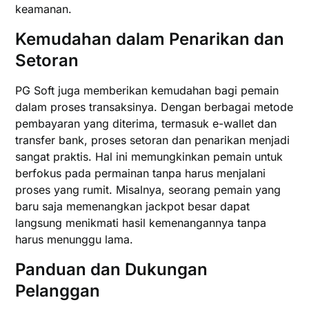
keamanan.
Kemudahan dalam Penarikan dan
Setoran
PG Soft juga memberikan kemudahan bagi pemain
dalam proses transaksinya. Dengan berbagai metode
pembayaran yang diterima, termasuk e-wallet dan
transfer bank, proses setoran dan penarikan menjadi
sangat praktis. Hal ini memungkinkan pemain untuk
berfokus pada permainan tanpa harus menjalani
proses yang rumit. Misalnya, seorang pemain yang
baru saja memenangkan jackpot besar dapat
langsung menikmati hasil kemenangannya tanpa
harus menunggu lama.
Panduan dan Dukungan
Pelanggan