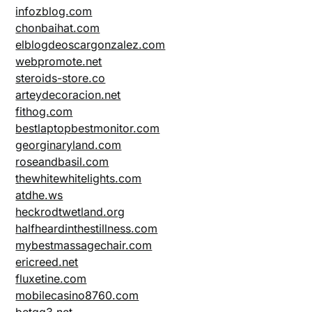
infozblog.com
chonbaihat.com
elblogdeoscargonzalez.com
webpromote.net
steroids-store.co
arteydecoracion.net
fithog.com
bestlaptopbestmonitor.com
georginaryland.com
roseandbasil.com
thewhitewhitelights.com
atdhe.ws
heckrodtwetland.org
halfheardinthestillness.com
mybestmassagechair.com
ericreed.net
fluxetine.com
mobilecasino8760.com
betqq3.net