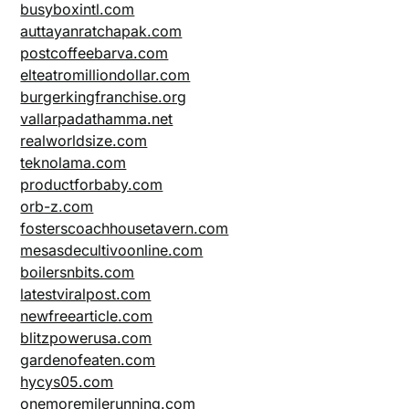
busyboxintl.com
auttayanratchapak.com
postcoffeebarva.com
elteatromilliondollar.com
burgerkingfranchise.org
vallarpadathamma.net
realworldsize.com
teknolama.com
productforbaby.com
orb-z.com
fosterscoachhousetavern.com
mesasdecultivoonline.com
boilersnbits.com
latestviralpost.com
newfreearticle.com
blitzpowerusa.com
gardenofeaten.com
hycys05.com
onemoremilerunning.com