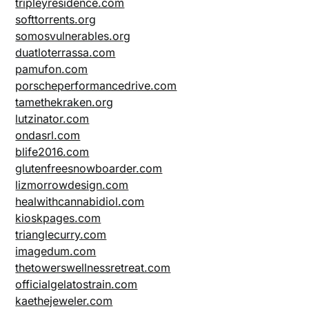
tripleyresidence.com
softtorrents.org
somosvulnerables.org
duatloterrassa.com
pamufon.com
porscheperformancedrive.com
tamethekraken.org
lutzinator.com
ondasrl.com
blife2016.com
glutenfreesnowboarder.com
lizmorrowdesign.com
healwithcannabidiol.com
kioskpages.com
trianglecurry.com
imagedum.com
thetowerswellnessretreat.com
officialgelatostrain.com
kaethejeweler.com