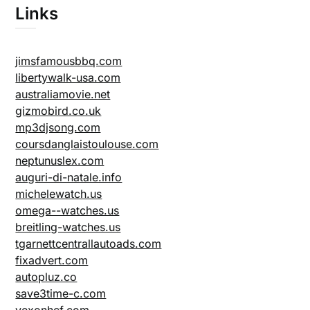
Links
jimsfamousbbq.com
libertywalk-usa.com
australiamovie.net
gizmobird.co.uk
mp3djsong.com
coursdanglaistoulouse.com
neptunuslex.com
auguri-di-natale.info
michelewatch.us
omega--watches.us
breitling-watches.us
tgarnettcentrallautoads.com
fixadvert.com
autopluz.co
save3time-c.com
vexonhcf.com