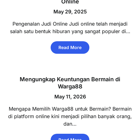
Online
May 29, 2025
Pengenalan Judi Online Judi online telah menjadi
salah satu bentuk hiburan yang sangat populer di…
Read More
Mengungkap Keuntungan Bermain di
Warga88
May 11, 2026
Mengapa Memilih Warga88 untuk Bermain? Bermain
di platform online kini menjadi pilihan banyak orang,
dan…
Read More