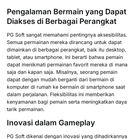
Pengalaman Bermain yang Dapat
Diakses di Berbagai Perangkat
PG Soft sangat memahami pentingnya aksesibilitas.
Semua permainan mereka dirancang untuk dapat
dimainkan di berbagai perangkat, baik itu desktop,
tablet, atau smartphone. Ini berarti bahwa pemain
dapat menikmati permainan favorit mereka di mana
saja dan kapan saja. Misalnya, seorang pemain
dapat dengan mudah berganti dari bermain di
komputer di rumah ke bermain di smartphone saat
dalam perjalanan. Fleksibilitas ini memberikan
kenyamanan bagi pemain serta meningkatkan daya
tarik permainan.
Inovasi dalam Gameplay
PG Soft dikenal dengan inovasi yang dihadirkannya