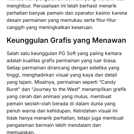
menghibur. Perusahaan ini telah berhasil menarik
perhatian banyak pemain dan operator kasino karena
desain permainan yang memukau serta fitur-fitur
canggih yang meningkatkan keseruan.
Keunggulan Grafis yang Menawan
Salah satu keunggulan PG Soft yang paling kentara
adalah kualitas grafis permainan yang luar biasa.
Setiap permainan dirancang dengan estetika yang
tinggi, menghadirkan visual yang kaya dan detail
yang tajam. Misalnya, permainan seperti “Candy
Burst” dan “Journey to the West” menampilkan grafik
yang cerah dan animasi yang mulus, membuat
pemain seolah-olah berada di dalam dunia yang
penuh warna dan kehidupan. Keindahan visual ini
tidak hanya menarik perhatian, tetapi juga membuat
pengalaman bermain lebih mendalam dan
memuaskan.