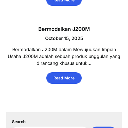
Bermodalkan J200M
October 15, 2025
Bermodalkan J200M dalam Mewujudkan Impian
Usaha J200M adalah sebuah produk unggulan yang
dirancang khusus untuk…
Read More
Search