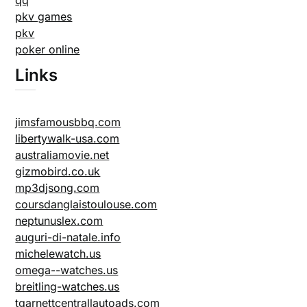
pkv games
pkv
poker online
Links
jimsfamousbbq.com
libertywalk-usa.com
australiamovie.net
gizmobird.co.uk
mp3djsong.com
coursdanglaistoulouse.com
neptunuslex.com
auguri-di-natale.info
michelewatch.us
omega--watches.us
breitling-watches.us
tgarnettcentrallautoads.com