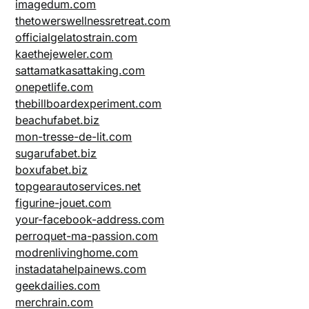
imagedum.com
thetowerswellnessretreat.com
officialgelatostrain.com
kaethejeweler.com
sattamatkasattaking.com
onepetlife.com
thebillboardexperiment.com
beachufabet.biz
mon-tresse-de-lit.com
sugarufabet.biz
boxufabet.biz
topgearautoservices.net
figurine-jouet.com
your-facebook-address.com
perroquet-ma-passion.com
modrenlivinghome.com
instadatahelpainews.com
geekdailies.com
merchrain.com