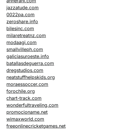
annerani.com
jazzatude.com
0022pa.com
zeroshare.info
bilesinc.com
milaretreatnz.com
modaagi.com
smallvilleph.com
galiciasuroeste.info
batallasdeguerra.com
dregstudios.com
neatstuffhelpskids.org
moraessoccer.com
forochile.org
chart-track.com
wonderfultraveling.com
promocioname.net
wimaxworld.com
freeonlinecricketgames.net