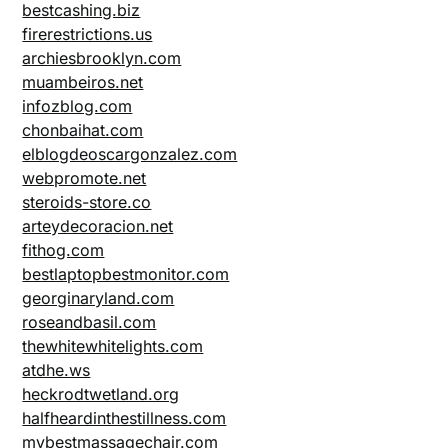
bestcashing.biz
firerestrictions.us
archiesbrooklyn.com
muambeiros.net
infozblog.com
chonbaihat.com
elblogdeoscargonzalez.com
webpromote.net
steroids-store.co
arteydecoracion.net
fithog.com
bestlaptopbestmonitor.com
georginaryland.com
roseandbasil.com
thewhitewhitelights.com
atdhe.ws
heckrodtwetland.org
halfheardinthestillness.com
mybestmassagechair.com