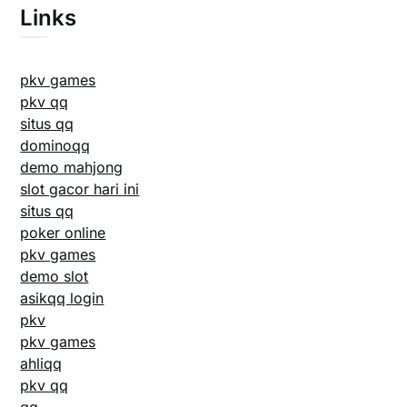
Links
pkv games
pkv qq
situs qq
dominoqq
demo mahjong
slot gacor hari ini
situs qq
poker online
pkv games
demo slot
asikqq login
pkv
pkv games
ahliqq
pkv qq
qq