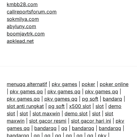
kmbb28.com
callreportsforum.com
sokmilya.com
abyluny.com
boomjavtrk.com
apklead.net
menuqq alternatif
|
pkv games
|
poker
|
poker online
|
pkv games qq
|
pkv games qq
|
pkv games qq
|
pkv games qq
|
pkv games qq
|
pg soft
|
bandarq
|
slot anti rungkat
|
pg soft
|
x500 slot
|
slot
|
demo
slot
|
slot
|
slot maxwin
|
demo slot
|
slot
|
slot
maxwin
|
slot gacor resmi
|
slot gacor hari ini
|
pkv
games qq
|
bandarqq
|
qq
|
bandarqq
|
bandarqq
|
bandarqq
|
qq
|
qq
|
qq
|
qq
|
qq
|
qq
|
pkv
|