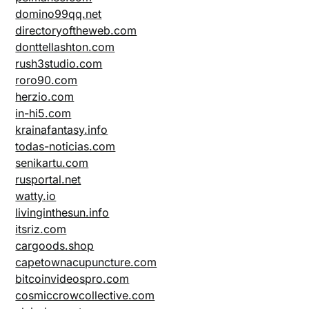
domino99qq.net
directoryoftheweb.com
donttellashton.com
rush3studio.com
roro90.com
herzio.com
in-hi5.com
krainafantasy.info
todas-noticias.com
senikartu.com
rusportal.net
watty.io
livinginthesun.info
itsriz.com
cargoods.shop
capetownacupuncture.com
bitcoinvideospro.com
cosmiccrowcollective.com