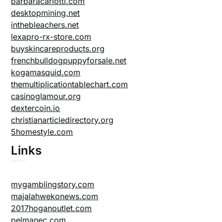
barbaracarlotti.com
desktopmining.net
inthebleachers.net
lexapro-rx-store.com
buyskincareproducts.org
frenchbulldogpuppyforsale.net
kogamasquid.com
themultiplicationtablechart.com
casinoglamour.org
dextercoin.io
christianarticledirectory.org
5homestyle.com
Links
mygamblingstory.com
majalahwekonews.com
2017hoganoutlet.com
pelmanec.com