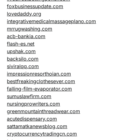
foxbusinessupdate.com
lovedaddy.org
integrativemedicalmassageplano.com
mrrugwashing.com
acb-bankia.com
flash-es.net
upshak.com
backsilo.com
siviralqq.com
impressionresorthoian.com
bestfreakingclothesever.com
falling-film-evaporator.com
sumuslawfirm.com
nursingprowriters.com
greenmountainthreadwear.com
acutedispensary.com
sattamatkanewsblog.com
cryptocurrencytradingcn.com