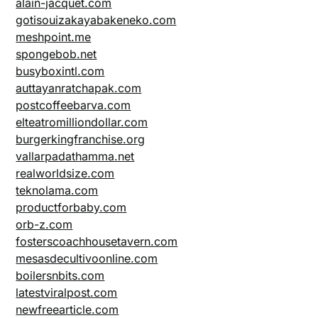
alain-jacquet.com
gotisouizakayabakeneko.com
meshpoint.me
spongebob.net
busyboxintl.com
auttayanratchapak.com
postcoffeebarva.com
elteatromilliondollar.com
burgerkingfranchise.org
vallarpadathamma.net
realworldsize.com
teknolama.com
productforbaby.com
orb-z.com
fosterscoachhousetavern.com
mesasdecultivoonline.com
boilersnbits.com
latestviralpost.com
newfreearticle.com