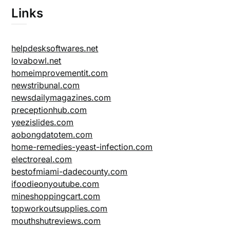
Links
helpdesksoftwares.net
lovabowl.net
homeimprovementit.com
newstribunal.com
newsdailymagazines.com
preceptionhub.com
yeezislides.com
aobongdatotem.com
home-remedies-yeast-infection.com
electroreal.com
bestofmiami-dadecounty.com
ifoodieonyoutube.com
mineshoppingcart.com
topworkoutsupplies.com
mouthshutreviews.com