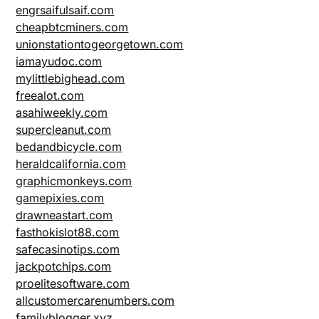
engrsaifulsaif.com
cheapbtcminers.com
unionstationtogeorgetown.com
iamayudoc.com
mylittlebighead.com
freealot.com
asahiweekly.com
supercleanut.com
bedandbicycle.com
heraldcalifornia.com
graphicmonkeys.com
gamepixies.com
drawneastart.com
fasthokislot88.com
safecasinotips.com
jackpotchips.com
proelitesoftware.com
allcustomercarenumbers.com
familyblogger.xyz