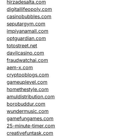
hirzadesalta.com
digitallifeopoly.com
casinobubbles.com
seputargym.com
impiyanamall.com
optguardian.com
totostreet.net
davilcasino.com
fraudwatchai.com
aem-x.com
cryptooblogs.com
gameuplevel.com
homethestyle.com
amuldistribution.com
borobuddur.com
wundermusic.com
gamefungames.com
25-minute-timer.com
creativefuntask.com