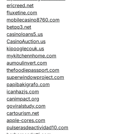
ericreed.net
fluxetine.com
mobilecasino8760.com
betqq3.net
casinoloans5.us
CasinoAuction.us
kipooglecouk.us
mykitchennhome.com
aumoulinvert.com
thefoodiepassport.com
superwindowproject.com
papibakigrafo.com
icanhazjs.com
canimpact.org
goviralstudy.com
cartourism.net
apple-cores.com
pulserasdeactividad10.com