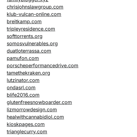
chrisjohnslawgroup.com
klub-vulcan-online.com
breitkamp.com
tripleyresidence.com
softtorrents.org
somosvulnerables.org
duatloterrassa.com
pamufon.com
porscheperformancedrive.com
tamethekraken.org
lutzinator.com
ondasrl.com
blife2016.com
glutenfreesnowboarder.com
lizmorrowdesign.com
healwithcannabidiol.com
kioskpages.com
trianglecurry.com