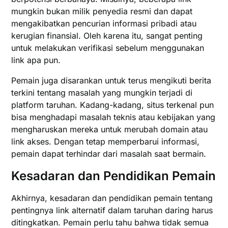
mungkin bukan milik penyedia resmi dan dapat
mengakibatkan pencurian informasi pribadi atau
kerugian finansial. Oleh karena itu, sangat penting
untuk melakukan verifikasi sebelum menggunakan
link apa pun.
Pemain juga disarankan untuk terus mengikuti berita
terkini tentang masalah yang mungkin terjadi di
platform taruhan. Kadang-kadang, situs terkenal pun
bisa menghadapi masalah teknis atau kebijakan yang
mengharuskan mereka untuk merubah domain atau
link akses. Dengan tetap memperbarui informasi,
pemain dapat terhindar dari masalah saat bermain.
Kesadaran dan Pendidikan Pemain
Akhirnya, kesadaran dan pendidikan pemain tentang
pentingnya link alternatif dalam taruhan daring harus
ditingkatkan. Pemain perlu tahu bahwa tidak semua