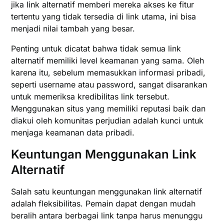
jika link alternatif memberi mereka akses ke fitur
tertentu yang tidak tersedia di link utama, ini bisa
menjadi nilai tambah yang besar.
Penting untuk dicatat bahwa tidak semua link
alternatif memiliki level keamanan yang sama. Oleh
karena itu, sebelum memasukkan informasi pribadi,
seperti username atau password, sangat disarankan
untuk memeriksa kredibilitas link tersebut.
Menggunakan situs yang memiliki reputasi baik dan
diakui oleh komunitas perjudian adalah kunci untuk
menjaga keamanan data pribadi.
Keuntungan Menggunakan Link
Alternatif
Salah satu keuntungan menggunakan link alternatif
adalah fleksibilitas. Pemain dapat dengan mudah
beralih antara berbagai link tanpa harus menunggu