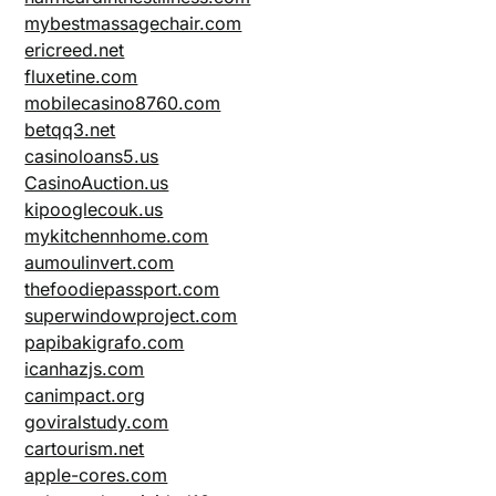
mybestmassagechair.com
ericreed.net
fluxetine.com
mobilecasino8760.com
betqq3.net
casinoloans5.us
CasinoAuction.us
kipooglecouk.us
mykitchennhome.com
aumoulinvert.com
thefoodiepassport.com
superwindowproject.com
papibakigrafo.com
icanhazjs.com
canimpact.org
goviralstudy.com
cartourism.net
apple-cores.com