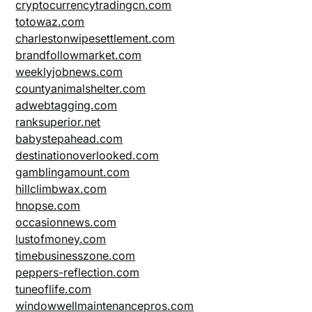
cryptocurrencytradingcn.com
totowaz.com
charlestonwipesettlement.com
brandfollowmarket.com
weeklyjobnews.com
countyanimalshelter.com
adwebtagging.com
ranksuperior.net
babystepahead.com
destinationoverlooked.com
gamblingamount.com
hillclimbwax.com
hnopse.com
occasionnews.com
lustofmoney.com
timebusinesszone.com
peppers-reflection.com
tuneoflife.com
windowwellmaintenancepros.com