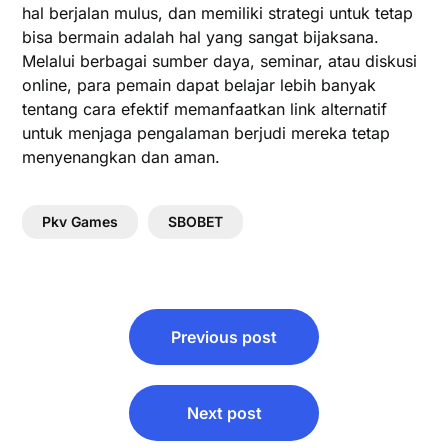
hal berjalan mulus, dan memiliki strategi untuk tetap
bisa bermain adalah hal yang sangat bijaksana.
Melalui berbagai sumber daya, seminar, atau diskusi
online, para pemain dapat belajar lebih banyak
tentang cara efektif memanfaatkan link alternatif
untuk menjaga pengalaman berjudi mereka tetap
menyenangkan dan aman.
Pkv Games
SBOBET
Post
Previous post
navigation
Next post