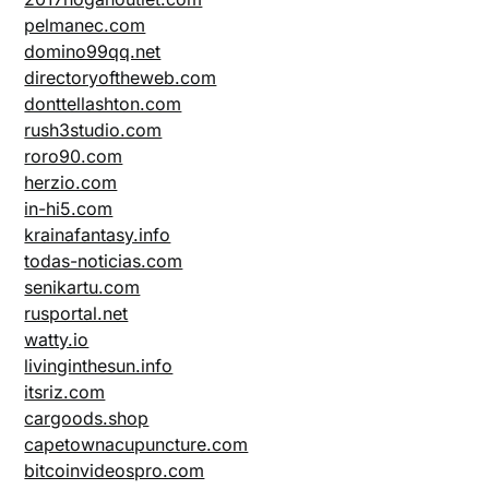
pelmanec.com
domino99qq.net
directoryoftheweb.com
donttellashton.com
rush3studio.com
roro90.com
herzio.com
in-hi5.com
krainafantasy.info
todas-noticias.com
senikartu.com
rusportal.net
watty.io
livinginthesun.info
itsriz.com
cargoods.shop
capetownacupuncture.com
bitcoinvideospro.com