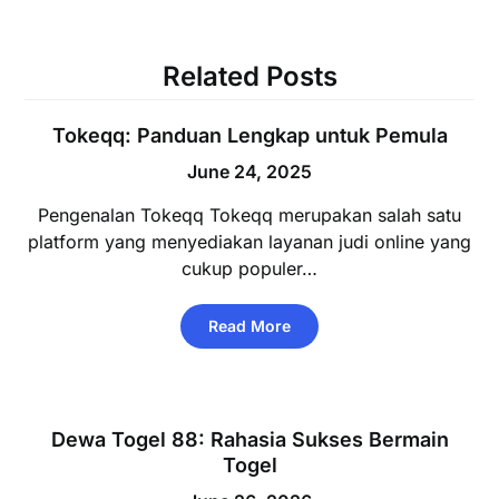
Related Posts
Tokeqq: Panduan Lengkap untuk Pemula
June 24, 2025
Pengenalan Tokeqq Tokeqq merupakan salah satu
platform yang menyediakan layanan judi online yang
cukup populer…
Read More
Dewa Togel 88: Rahasia Sukses Bermain
Togel