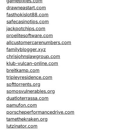
gamepixies.com
drawneastart.com
fasthokislot88.com
safecasinotips.com
jackpotchips.com
proelitesoftware.com
allcustomercarenumbers.com
familyblogger.xyz
chrisjohnslawgroup.com
klub-vulcan-online.com
breitkamp.com
tripleyresidence.com
softtorrents.org
somosvulnerables.org
duatloterrassa.com
pamufon.com
porscheperformancedrive.com
tamethekraken.org
lutzinator.com