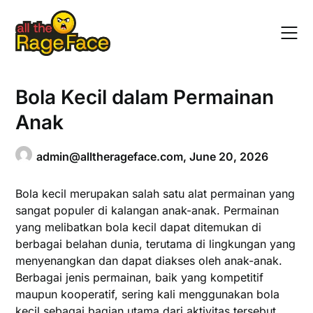
Skip
to
content
Bola Kecil dalam Permainan
Anak
admin@alltherageface.com
,
June 20, 2026
Bola kecil merupakan salah satu alat permainan yang
sangat populer di kalangan anak-anak. Permainan
yang melibatkan bola kecil dapat ditemukan di
berbagai belahan dunia, terutama di lingkungan yang
menyenangkan dan dapat diakses oleh anak-anak.
Berbagai jenis permainan, baik yang kompetitif
maupun kooperatif, sering kali menggunakan bola
kecil sebagai bagian utama dari aktivitas tersebut.