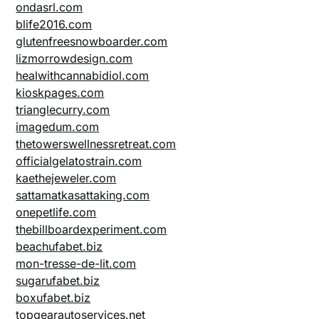
ondasrl.com
blife2016.com
glutenfreesnowboarder.com
lizmorrowdesign.com
healwithcannabidiol.com
kioskpages.com
trianglecurry.com
imagedum.com
thetowerswellnessretreat.com
officialgelatostrain.com
kaethejeweler.com
sattamatkasattaking.com
onepetlife.com
thebillboardexperiment.com
beachufabet.biz
mon-tresse-de-lit.com
sugarufabet.biz
boxufabet.biz
topgearautoservices.net