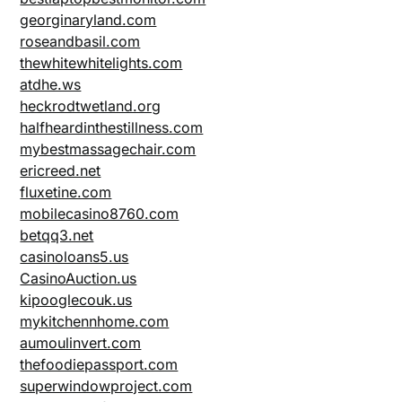
georginaryland.com
roseandbasil.com
thewhitewhitelights.com
atdhe.ws
heckrodtwetland.org
halfheardinthestillness.com
mybestmassagechair.com
ericreed.net
fluxetine.com
mobilecasino8760.com
betqq3.net
casinoloans5.us
CasinoAuction.us
kipooglecouk.us
mykitchennhome.com
aumoulinvert.com
thefoodiepassport.com
superwindowproject.com