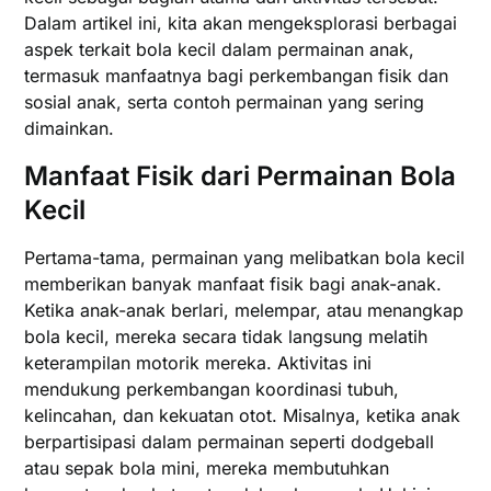
Dalam artikel ini, kita akan mengeksplorasi berbagai
aspek terkait bola kecil dalam permainan anak,
termasuk manfaatnya bagi perkembangan fisik dan
sosial anak, serta contoh permainan yang sering
dimainkan.
Manfaat Fisik dari Permainan Bola
Kecil
Pertama-tama, permainan yang melibatkan bola kecil
memberikan banyak manfaat fisik bagi anak-anak.
Ketika anak-anak berlari, melempar, atau menangkap
bola kecil, mereka secara tidak langsung melatih
keterampilan motorik mereka. Aktivitas ini
mendukung perkembangan koordinasi tubuh,
kelincahan, dan kekuatan otot. Misalnya, ketika anak
berpartisipasi dalam permainan seperti dodgeball
atau sepak bola mini, mereka membutuhkan