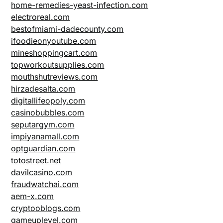
home-remedies-yeast-infection.com
electroreal.com
bestofmiami-dadecounty.com
ifoodieonyoutube.com
mineshoppingcart.com
topworkoutsupplies.com
mouthshutreviews.com
hirzadesalta.com
digitallifeopoly.com
casinobubbles.com
seputargym.com
impiyanamall.com
optguardian.com
totostreet.net
davilcasino.com
fraudwatchai.com
aem-x.com
cryptooblogs.com
gameuplevel.com