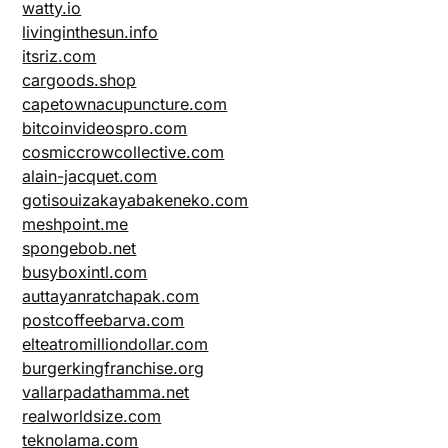
watty.io
livinginthesun.info
itsriz.com
cargoods.shop
capetownacupuncture.com
bitcoinvideospro.com
cosmiccrowcollective.com
alain-jacquet.com
gotisouizakayabakeneko.com
meshpoint.me
spongebob.net
busyboxintl.com
auttayanratchapak.com
postcoffeebarva.com
elteatromilliondollar.com
burgerkingfranchise.org
vallarpadathamma.net
realworldsize.com
teknolama.com