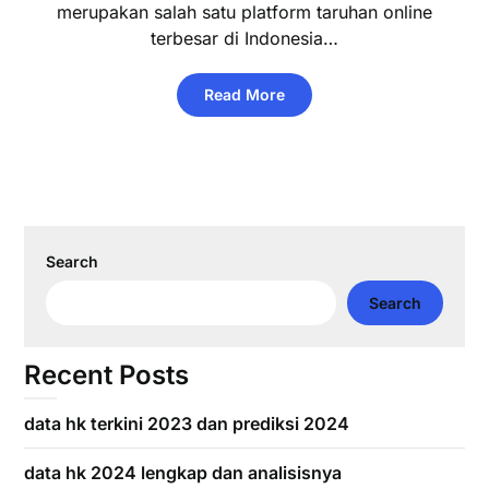
merupakan salah satu platform taruhan online
terbesar di Indonesia…
Read More
Search
Search
Recent Posts
data hk terkini 2023 dan prediksi 2024
data hk 2024 lengkap dan analisisnya