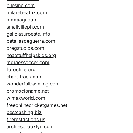
bilesinc.com
milaretreatnz.com
modaagi.com
smallvilleph.com
galiciasuroeste.info
batallasdeguerra.com
dregstudios.com
neatstuffhelpskids.org
moraessoccer.com
forochile.org
chart-track.com
wonderfultraveling.com
promocioname.net
wimaxworld.com
freeonlinecricketgames.net
bestcashing.biz
firerestrictions.us
archiesbrooklyn.com