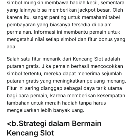
simbol mungkin membawa hadiah kecil, sementara
yang lainnya bisa memberikan jackpot besar. Oleh
karena itu, sangat penting untuk memahami tabel
pembayaran yang biasanya tersedia di dalam
permainan. Informasi ini membantu pemain untuk
mengetahui nilai setiap simbol dan fitur bonus yang
ada.
Salah satu fitur menarik dari Kencang Slot adalah
putaran gratis. Jika pemain berhasil mencocokkan
simbol tertentu, mereka dapat menerima sejumlah
putaran gratis yang meningkatkan peluang menang.
Fitur ini sering dianggap sebagai daya tarik utama
bagi para pemain, karena memberikan kesempatan
tambahan untuk meraih hadiah tanpa harus
mengeluarkan lebih banyak uang.
<b.Strategi dalam Bermain
Kencang Slot