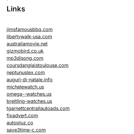
Links
jimsfamousbbq.com
libertywalk-usa.com
australiamovie.net
gizmobird.co.uk
mp3djsong.com
coursdanglaistoulouse.com
neptunuslex.com
auguri-di-natale.info
michelewatch.us
omega--watches.us
breitling-watches.us
tgarnettcentrallautoads.com
fixadvert.com
autopluz.co
save3time-c.com