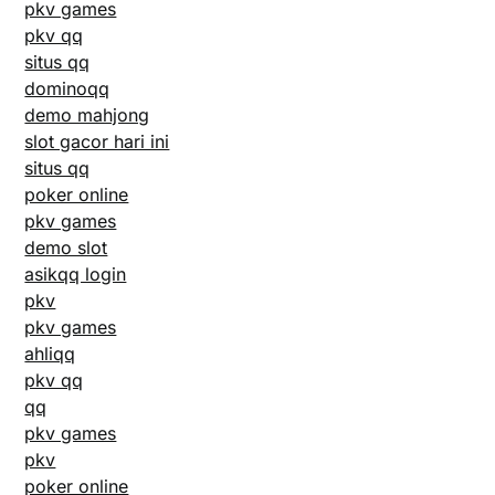
pkv games
pkv qq
situs qq
dominoqq
demo mahjong
slot gacor hari ini
situs qq
poker online
pkv games
demo slot
asikqq login
pkv
pkv games
ahliqq
pkv qq
qq
pkv games
pkv
poker online