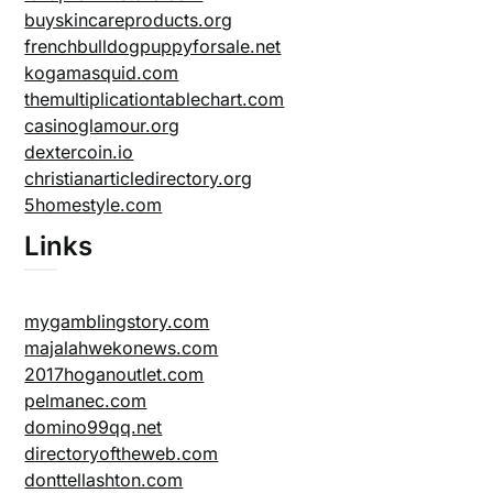
buyskincareproducts.org
frenchbulldogpuppyforsale.net
kogamasquid.com
themultiplicationtablechart.com
casinoglamour.org
dextercoin.io
christianarticledirectory.org
5homestyle.com
Links
mygamblingstory.com
majalahwekonews.com
2017hoganoutlet.com
pelmanec.com
domino99qq.net
directoryoftheweb.com
donttellashton.com