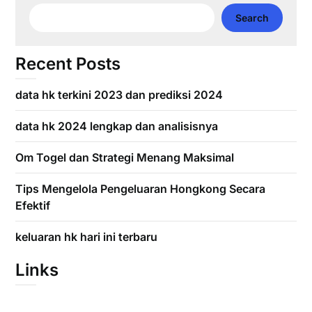
Search
Recent Posts
data hk terkini 2023 dan prediksi 2024
data hk 2024 lengkap dan analisisnya
Om Togel dan Strategi Menang Maksimal
Tips Mengelola Pengeluaran Hongkong Secara
Efektif
keluaran hk hari ini terbaru
Links