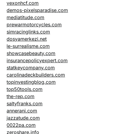
vexonhcf.com
demos-pixelsparadise.com
mediatitude.com
prewarmotorcycles.com
simracinglinks.com
dosyamerkezi.net
le-surrealisme.com
showcasebeauty.com
insurancepolicyexpert.com
statkeycompany.com
carolinadeckbuilders.com
topinvestingblog.com
top50tools.com
the-rep.com
saltyfranks.com
annerani.com
jazzatude.com
0022pa.com
zeroshare.info