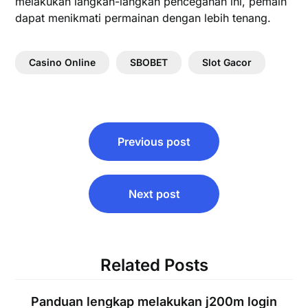
melakukan langkah-langkah pencegahan ini, pemain
dapat menikmati permainan dengan lebih tenang.
Casino Online
SBOBET
Slot Gacor
Post
Previous post
navigation
Next post
Related Posts
Panduan lengkap melakukan j200m login