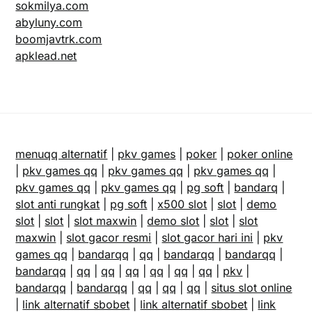
sokmilya.com
abyluny.com
boomjavtrk.com
apklead.net
menuqq alternatif
|
pkv games
|
poker
|
poker online
|
pkv games qq
|
pkv games qq
|
pkv games qq
|
pkv games qq
|
pkv games qq
|
pg soft
|
bandarq
|
slot anti rungkat
|
pg soft
|
x500 slot
|
slot
|
demo
slot
|
slot
|
slot maxwin
|
demo slot
|
slot
|
slot
maxwin
|
slot gacor resmi
|
slot gacor hari ini
|
pkv
games qq
|
bandarqq
|
qq
|
bandarqq
|
bandarqq
|
bandarqq
|
qq
|
qq
|
qq
|
qq
|
qq
|
qq
|
pkv
|
bandarqq
|
bandarqq
|
qq
|
qq
|
qq
|
situs slot online
|
link alternatif sbobet
|
link alternatif sbobet
|
link