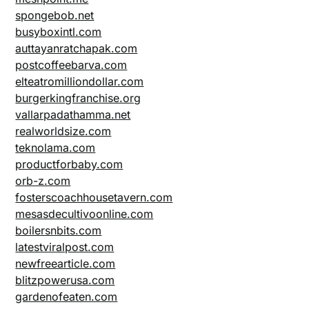
spongebob.net
busyboxintl.com
auttayanratchapak.com
postcoffeebarva.com
elteatromilliondollar.com
burgerkingfranchise.org
vallarpadathamma.net
realworldsize.com
teknolama.com
productforbaby.com
orb-z.com
fosterscoachhousetavern.com
mesasdecultivoonline.com
boilersnbits.com
latestviralpost.com
newfreearticle.com
blitzpowerusa.com
gardenofeaten.com