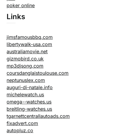
poker online
Links
jimsfamousbbq.com
libertywalk-usa.com
australiamovie.net
gizmobird.co.uk
mp3djsong.com
coursdanglaistoulouse.com
neptunuslex.com
auguri-di-natale.info
michelewatch.us
omega--watches.us
breitling-watches.us
tgarnettcentrallautoads.com
fixadvert.com
autopluz.co