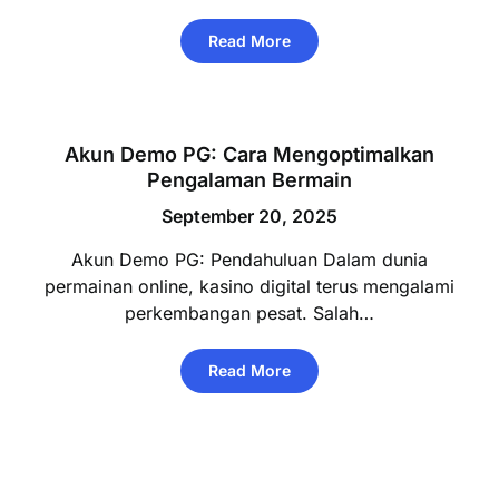
Read More
Akun Demo PG: Cara Mengoptimalkan
Pengalaman Bermain
September 20, 2025
Akun Demo PG: Pendahuluan Dalam dunia
permainan online, kasino digital terus mengalami
perkembangan pesat. Salah…
Read More