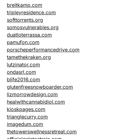
breitkamp.com
tripleyresidence.com
softtorrents.org
somosvulnerables.org
duatloterrassa.com
pamufon.com
porscheperformancedrive.com
tamethekraken.org
lutzinator.com
ondasrl.com
blife2016.com
glutenfreesnowboarder.com
lizmorrowdesign.com
healwithcannabidiol.com
kioskpages.com
trianglecurry.com
imagedum.com
thetowerswellnessretreat.com
officialgelatostrain.com