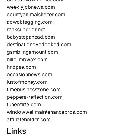
weeklyjobnews.com
countyanimalshelter.com
adwebtagging.com
ranksuperior.net
babystepahead.com
destinationoverlooked.com
gamblingamount.com
hillclimbwax.com
hnopse.com
occasionnews.com
lustofmoney.com
timebusinesszone.com
peppers-reflection.com
tuneoflife.com
windowwellmaintenancepros.com
affiliateholder.com
Links