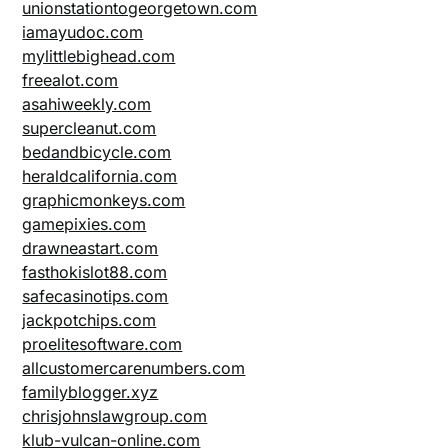
unionstationtogeorgetown.com
iamayudoc.com
mylittlebighead.com
freealot.com
asahiweekly.com
supercleanut.com
bedandbicycle.com
heraldcalifornia.com
graphicmonkeys.com
gamepixies.com
drawneastart.com
fasthokislot88.com
safecasinotips.com
jackpotchips.com
proelitesoftware.com
allcustomercarenumbers.com
familyblogger.xyz
chrisjohnslawgroup.com
klub-vulcan-online.com