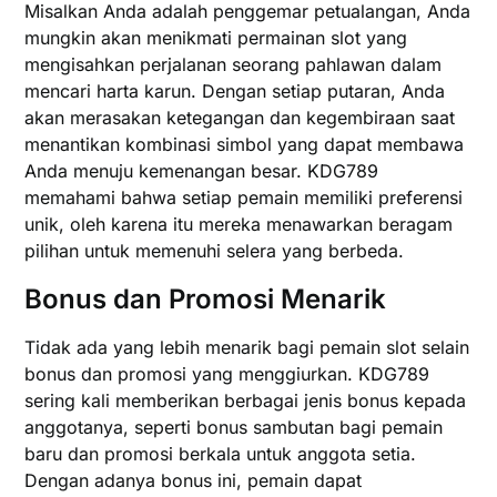
Misalkan Anda adalah penggemar petualangan, Anda
mungkin akan menikmati permainan slot yang
mengisahkan perjalanan seorang pahlawan dalam
mencari harta karun. Dengan setiap putaran, Anda
akan merasakan ketegangan dan kegembiraan saat
menantikan kombinasi simbol yang dapat membawa
Anda menuju kemenangan besar. KDG789
memahami bahwa setiap pemain memiliki preferensi
unik, oleh karena itu mereka menawarkan beragam
pilihan untuk memenuhi selera yang berbeda.
Bonus dan Promosi Menarik
Tidak ada yang lebih menarik bagi pemain slot selain
bonus dan promosi yang menggiurkan. KDG789
sering kali memberikan berbagai jenis bonus kepada
anggotanya, seperti bonus sambutan bagi pemain
baru dan promosi berkala untuk anggota setia.
Dengan adanya bonus ini, pemain dapat