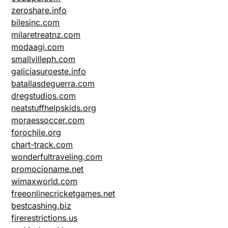
zeroshare.info
bilesinc.com
milaretreatnz.com
modaagi.com
smallvilleph.com
galiciasuroeste.info
batallasdeguerra.com
dregstudios.com
neatstuffhelpskids.org
moraessoccer.com
forochile.org
chart-track.com
wonderfultraveling.com
promocioname.net
wimaxworld.com
freeonlinecricketgames.net
bestcashing.biz
firerestrictions.us