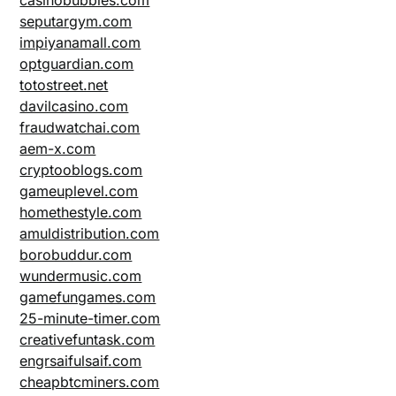
seputargym.com
impiyanamall.com
optguardian.com
totostreet.net
davilcasino.com
fraudwatchai.com
aem-x.com
cryptooblogs.com
gameuplevel.com
homethestyle.com
amuldistribution.com
borobuddur.com
wundermusic.com
gamefungames.com
25-minute-timer.com
creativefuntask.com
engrsaifulsaif.com
cheapbtcminers.com