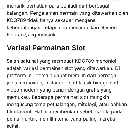
menarik perhatian para penjudi dari berbagai
kalangan. Pengalaman bermain yang ditawarkan oleh
KDG789 tidak hanya sekadar mengenai
keberuntungan, tetapi juga menampilkan elemen
hiburan yang menarik.
Variasi Permainan Slot
Salah satu hal yang membuat KDG789 menonjol
adalah variasi permainan slot yang ditawarkan. Di
platform ini, pemain dapat memilih dari berbagai
jenis permainan, mulai dari slot klasik hingga slot
video modern yang penuh dengan grafis yang
memukau. Beberapa permainan slot mungkin
mengusung tema petualangan, mitologi, atau bahkan
film favorit. Hal ini memberikan kebebasan kepada
pemain untuk memilih tema yang paling mereka
sukai.