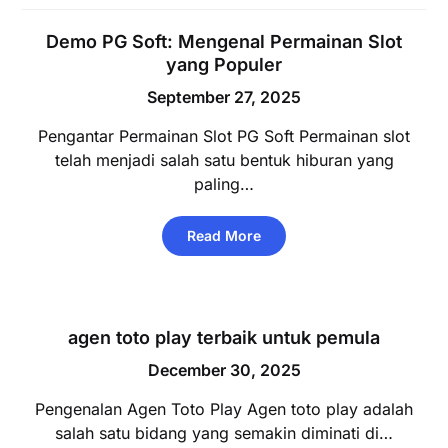
Demo PG Soft: Mengenal Permainan Slot
yang Populer
September 27, 2025
Pengantar Permainan Slot PG Soft Permainan slot
telah menjadi salah satu bentuk hiburan yang
paling…
Read More
agen toto play terbaik untuk pemula
December 30, 2025
Pengenalan Agen Toto Play Agen toto play adalah
salah satu bidang yang semakin diminati di…