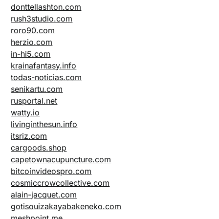
donttellashton.com
rush3studio.com
roro90.com
herzio.com
in-hi5.com
krainafantasy.info
todas-noticias.com
senikartu.com
rusportal.net
watty.io
livinginthesun.info
itsriz.com
cargoods.shop
capetownacupuncture.com
bitcoinvideospro.com
cosmiccrowcollective.com
alain-jacquet.com
gotisouizakayabakeneko.com
meshpoint.me