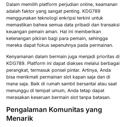
Dalam memilih platform perjudian online, keamanan
adalah faktor yang sangat penting. KDG789
menggunakan teknologi enkripsi terkini untuk
memastikan bahwa semua data pribadi dan transaksi
keuangan pemain aman. Hal ini memberikan
ketenangan pikiran bagi para pemain, sehingga
mereka dapat fokus sepenuhnya pada permainan.
Kenyamanan dalam bermain juga menjadi prioritas di
KDG789. Platform ini dapat diakses melalui berbagai
perangkat, termasuk ponsel pintar. Artinya, Anda
bisa menikmati permainan slot kapan saja dan di
mana saja. Baik di rumah sambil bersantai atau saat
menunggu di tempat umum, Anda tetap dapat
merasakan keseruan bermain slot tanpa batasan.
Pengalaman Komunitas yang
Menarik