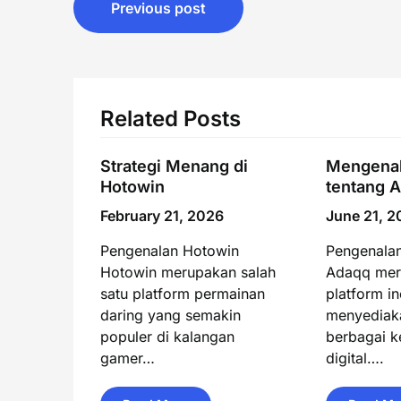
Post
Previous post
navigation
Related Posts
Strategi Menang di
Mengenal
Hotowin
tentang 
February 21, 2026
June 21, 2
Pengenalan Hotowin
Pengenala
Hotowin merupakan salah
Adaqq mer
satu platform permainan
platform in
daring yang semakin
menyediaka
populer di kalangan
berbagai k
gamer…
digital….