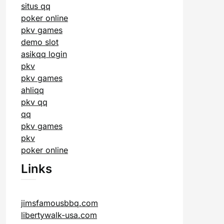
situs qq
poker online
pkv games
demo slot
asikqq login
pkv
pkv games
ahliqq
pkv qq
qq
pkv games
pkv
poker online
Links
jimsfamousbbq.com
libertywalk-usa.com