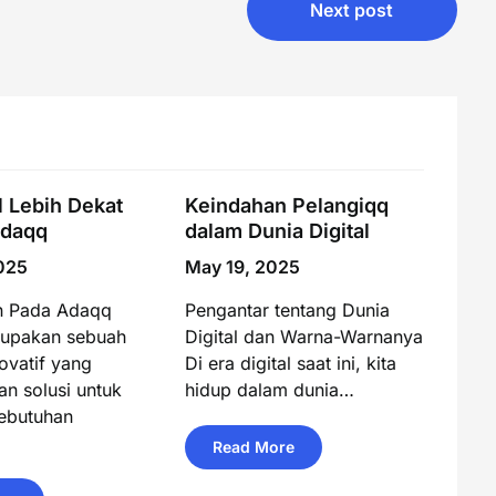
Next post
 Lebih Dekat
Keindahan Pelangiqq
Adaqq
dalam Dunia Digital
025
May 19, 2025
n Pada Adaqq
Pengantar tentang Dunia
upakan sebuah
Digital dan Warna-Warnanya
ovatif yang
Di era digital saat ini, kita
n solusi untuk
hidup dalam dunia…
ebutuhan
Read More