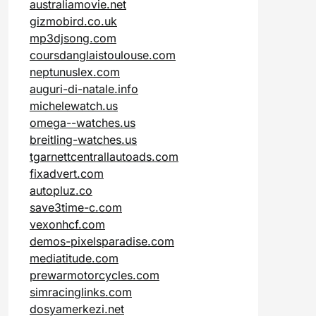
australiamovie.net
gizmobird.co.uk
mp3djsong.com
coursdanglaistoulouse.com
neptunuslex.com
auguri-di-natale.info
michelewatch.us
omega--watches.us
breitling-watches.us
tgarnettcentrallautoads.com
fixadvert.com
autopluz.co
save3time-c.com
vexonhcf.com
demos-pixelsparadise.com
mediatitude.com
prewarmotorcycles.com
simracinglinks.com
dosyamerkezi.net