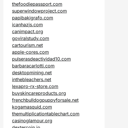
thefoodiepassport.com
superwindowproject.com
papibakigrafo.com
icanhazjs.com
canimpact.org
goviralstudy.com
cartourism.net
apple-cores.com
pulserasdeactividad10.com
barbaracarlotti.com
desktopmining.net
inthebleachers.net
lexapro-rx-store.com
buyskincareproducts.org
frenchbulldogpuppyforsale.net
kogamasquid.com
themultiplicationtablechart.com
casinoglamour.org
dextercoin.io