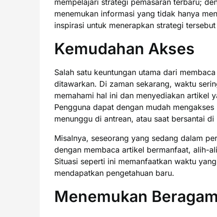
mempelajari strategi pemasaran terbaru; d
menemukan informasi yang tidak hanya men
inspirasi untuk menerapkan strategi tersebu
Kemudahan Akses
Salah satu keuntungan utama dari membaca 
ditawarkan. Di zaman sekarang, waktu serin
memahami hal ini dan menyediakan artikel y
Pengguna dapat dengan mudah mengakses in
menunggu di antrean, atau saat bersantai di
Misalnya, seseorang yang sedang dalam pe
dengan membaca artikel bermanfaat, alih-al
Situasi seperti ini memanfaatkan waktu yang
mendapatkan pengetahuan baru.
Menemukan Beragam 