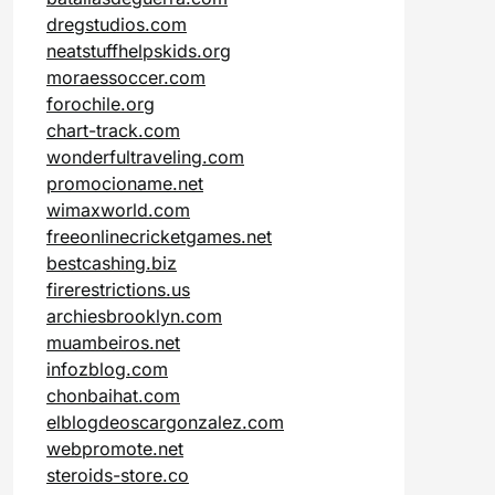
dregstudios.com
neatstuffhelpskids.org
moraessoccer.com
forochile.org
chart-track.com
wonderfultraveling.com
promocioname.net
wimaxworld.com
freeonlinecricketgames.net
bestcashing.biz
firerestrictions.us
archiesbrooklyn.com
muambeiros.net
infozblog.com
chonbaihat.com
elblogdeoscargonzalez.com
webpromote.net
steroids-store.co