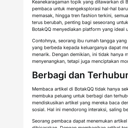
Keanekaragaman topik yang ditawarkan di
pembaca untuk mengeksplorasi hal-hal baru. 
memasak, hingga tren fashion terkini, semua
terus berubah, penting bagi seseorang untu
BotakQQ menyediakan platform yang ideal un
Contohnya, seorang ibu rumah tangga yang 
yang berbeda kepada keluarganya dapat m
menarik. Dengan demikian, ini tidak hanya
menyenangkan, tetapi juga menciptakan mom
Berbagi dan Terhubu
Membaca artikel di BotakQQ tidak hanya sek
membuka peluang untuk berbagi dan terhub
mendiskusikan artikel yang mereka baca de
sosial. Hal ini mendorong interaksi, saling 
Seorang pembaca dapat menemukan artikel t
dibicarakan. Dengan membagikan artikel ter