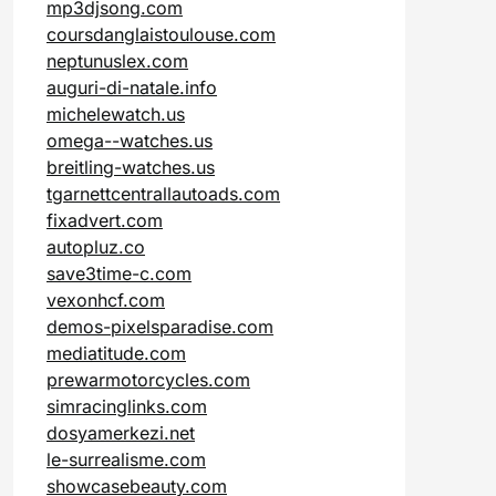
mp3djsong.com
coursdanglaistoulouse.com
neptunuslex.com
auguri-di-natale.info
michelewatch.us
omega--watches.us
breitling-watches.us
tgarnettcentrallautoads.com
fixadvert.com
autopluz.co
save3time-c.com
vexonhcf.com
demos-pixelsparadise.com
mediatitude.com
prewarmotorcycles.com
simracinglinks.com
dosyamerkezi.net
le-surrealisme.com
showcasebeauty.com