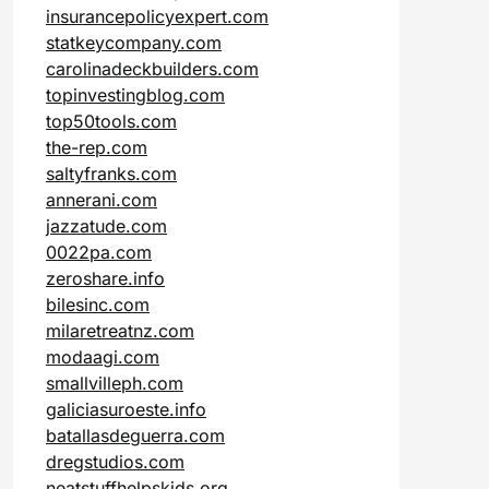
insurancepolicyexpert.com
statkeycompany.com
carolinadeckbuilders.com
topinvestingblog.com
top50tools.com
the-rep.com
saltyfranks.com
annerani.com
jazzatude.com
0022pa.com
zeroshare.info
bilesinc.com
milaretreatnz.com
modaagi.com
smallvilleph.com
galiciasuroeste.info
batallasdeguerra.com
dregstudios.com
neatstuffhelpskids.org