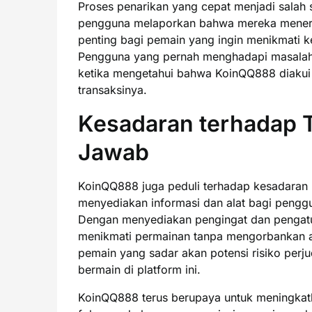
Proses penarikan yang cepat menjadi salah sa
pengguna melaporkan bahwa mereka menerim
penting bagi pemain yang ingin menikmati
Pengguna yang pernah menghadapi masalah d
ketika mengetahui bahwa KoinQQ888 diakui
transaksinya.
Kesadaran terhadap 
Jawab
KoinQQ888 juga peduli terhadap kesadaran 
menyediakan informasi dan alat bagi pengg
Dengan menyediakan pengingat dan pengat
menikmati permainan tanpa mengorbankan as
pemain yang sadar akan potensi risiko perju
bermain di platform ini.
KoinQQ888 terus berupaya untuk meningka