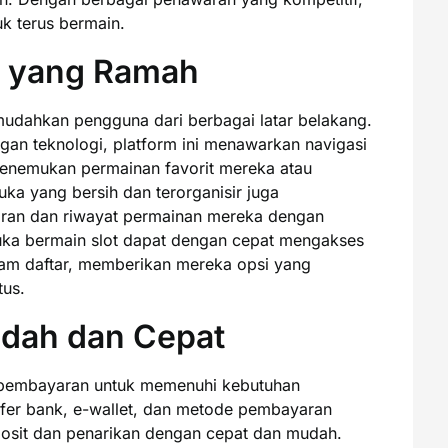
k terus bermain.
 yang Ramah
dahkan pengguna dari berbagai latar belakang.
gan teknologi, platform ini menawarkan navigasi
menemukan permainan favorit mereka atau
a yang bersih dan terorganisir juga
ran dan riwayat permainan mereka dengan
ka bermain slot dapat dengan cepat mengakses
am daftar, memberikan mereka opsi yang
tus.
dah dan Cepat
pembayaran untuk memenuhi kebutuhan
fer bank, e-wallet, dan metode pembayaran
posit dan penarikan dengan cepat dan mudah.