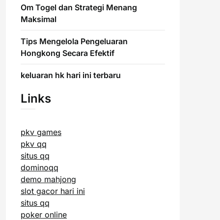
Om Togel dan Strategi Menang
Maksimal
Tips Mengelola Pengeluaran
Hongkong Secara Efektif
keluaran hk hari ini terbaru
Links
pkv games
pkv qq
situs qq
dominoqq
demo mahjong
slot gacor hari ini
situs qq
poker online