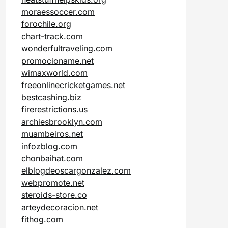
moraessoccer.com
forochile.org
chart-track.com
wonderfultraveling.com
promocioname.net
wimaxworld.com
freeonlinecricketgames.net
bestcashing.biz
firerestrictions.us
archiesbrooklyn.com
muambeiros.net
infozblog.com
chonbaihat.com
elblogdeoscargonzalez.com
webpromote.net
steroids-store.co
arteydecoracion.net
fithog.com