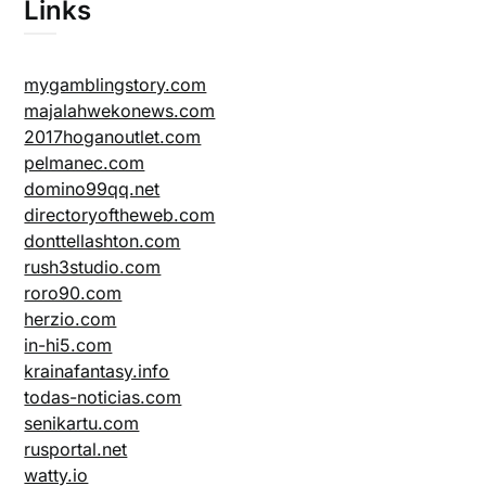
Links
mygamblingstory.com
majalahwekonews.com
2017hoganoutlet.com
pelmanec.com
domino99qq.net
directoryoftheweb.com
donttellashton.com
rush3studio.com
roro90.com
herzio.com
in-hi5.com
krainafantasy.info
todas-noticias.com
senikartu.com
rusportal.net
watty.io