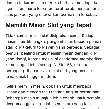
dan harta karun. Jika mereka berhasil mendapatkan
tiga simbol harta karun berturut-turut, mereka berhak
atas jackpot yang ditawarkan permainan tersebut.
Memilih Mesin Slot yang Tepat
Tidak semua mesin slot diciptakan sama. Setiap
mesin memiliki tingkat pengembalian kepada pemain
atau RTP (Return to Player) yang berbeda. Sebagai
pemula, penting untuk memilih mesin dengan RTP
yang tinggi, karena mesin ini cenderung memberikan
kemenangan lebih sering. Di Slot 88, terdapat
berbagai pilihan mesin, mulai dari yang memiliki
tema klasik hingga modern.
Ketika memilih mesin, cobalah untuk membaca
ulasan dan mencari tahu tentang tingkat pertaruhan.
Beberapa mesin mungkin lebih cocok untuk pemain
dengan anggaran rendah, sementara yang lain