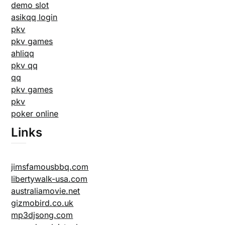
demo slot
asikqq login
pkv
pkv games
ahliqq
pkv qq
qq
pkv games
pkv
poker online
Links
jimsfamousbbq.com
libertywalk-usa.com
australiamovie.net
gizmobird.co.uk
mp3djsong.com