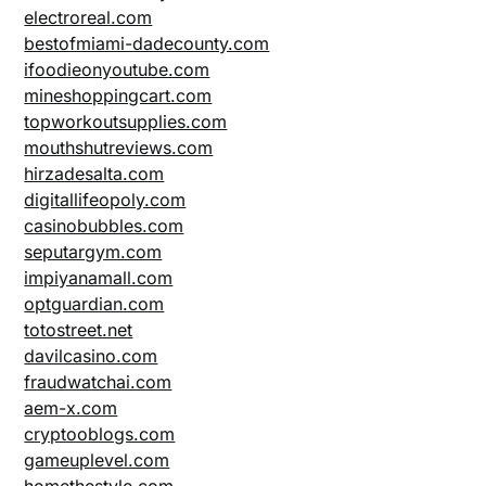
electroreal.com
bestofmiami-dadecounty.com
ifoodieonyoutube.com
mineshoppingcart.com
topworkoutsupplies.com
mouthshutreviews.com
hirzadesalta.com
digitallifeopoly.com
casinobubbles.com
seputargym.com
impiyanamall.com
optguardian.com
totostreet.net
davilcasino.com
fraudwatchai.com
aem-x.com
cryptooblogs.com
gameuplevel.com
homethestyle.com