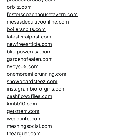
orb-z.com
fosterscoachhousetavern.com
mesasdecultivoonline.com
boilersnbits.com
latestviralpost.com
newfreearticle.com
blitzpowerusa.com
gardenofeaten.com
hycys05.com
onemoremilerunning.com
snowboardsteez.com
instagrambioforgirls.com
cashflowxfiles.com
kmbb10.com
getxtrem.com
weactinfo.com
meshingsocial.com
thearguer.com