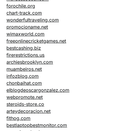
forochile.org
chart-track.com
wonderfultraveling.com
promocioname.net
wimaxworld.com
freeonlinecricketgames.net
bestcashing.biz
firerestrictions.us
archiesbrooklyn.com
muambeiros.net
infozblog.com
chonbaihat.com
elblogdeoscargonzalez.com
webpromote.net
steroids-store.co
arteydecoracion.net
fithog.com
bestlaptopbestmonitor.com