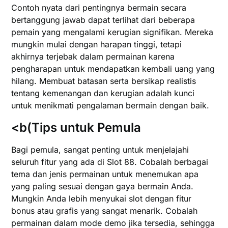
Contoh nyata dari pentingnya bermain secara
bertanggung jawab dapat terlihat dari beberapa
pemain yang mengalami kerugian signifikan. Mereka
mungkin mulai dengan harapan tinggi, tetapi
akhirnya terjebak dalam permainan karena
pengharapan untuk mendapatkan kembali uang yang
hilang. Membuat batasan serta bersikap realistis
tentang kemenangan dan kerugian adalah kunci
untuk menikmati pengalaman bermain dengan baik.
<b(Tips untuk Pemula
Bagi pemula, sangat penting untuk menjelajahi
seluruh fitur yang ada di Slot 88. Cobalah berbagai
tema dan jenis permainan untuk menemukan apa
yang paling sesuai dengan gaya bermain Anda.
Mungkin Anda lebih menyukai slot dengan fitur
bonus atau grafis yang sangat menarik. Cobalah
permainan dalam mode demo jika tersedia, sehingga