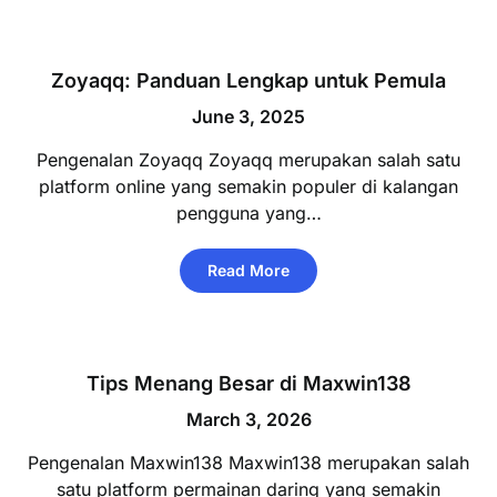
Zoyaqq: Panduan Lengkap untuk Pemula
June 3, 2025
Pengenalan Zoyaqq Zoyaqq merupakan salah satu
platform online yang semakin populer di kalangan
pengguna yang…
Read More
Tips Menang Besar di Maxwin138
March 3, 2026
Pengenalan Maxwin138 Maxwin138 merupakan salah
satu platform permainan daring yang semakin