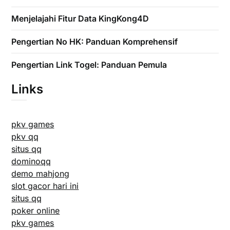
Menjelajahi Fitur Data KingKong4D
Pengertian No HK: Panduan Komprehensif
Pengertian Link Togel: Panduan Pemula
Links
pkv games
pkv qq
situs qq
dominoqq
demo mahjong
slot gacor hari ini
situs qq
poker online
pkv games