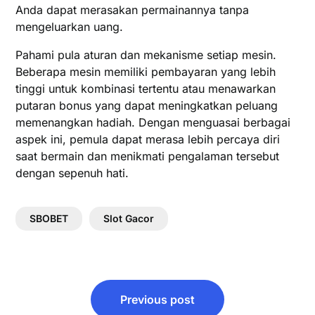
Anda dapat merasakan permainannya tanpa
mengeluarkan uang.
Pahami pula aturan dan mekanisme setiap mesin.
Beberapa mesin memiliki pembayaran yang lebih
tinggi untuk kombinasi tertentu atau menawarkan
putaran bonus yang dapat meningkatkan peluang
memenangkan hadiah. Dengan menguasai berbagai
aspek ini, pemula dapat merasa lebih percaya diri
saat bermain dan menikmati pengalaman tersebut
dengan sepenuh hati.
SBOBET
Slot Gacor
Post
Previous post
navigation