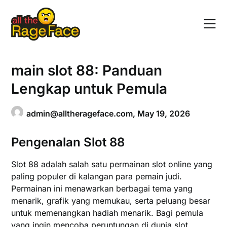
Skip
to
content
main slot 88: Panduan
Lengkap untuk Pemula
admin@alltherageface.com
,
May 19, 2026
Pengenalan Slot 88
Slot 88 adalah salah satu permainan slot online yang
paling populer di kalangan para pemain judi.
Permainan ini menawarkan berbagai tema yang
menarik, grafik yang memukau, serta peluang besar
untuk memenangkan hadiah menarik. Bagi pemula
yang ingin mencoba peruntungan di dunia slot,