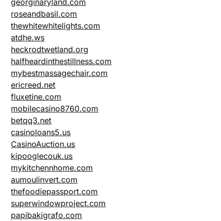
georginaryland.com
roseandbasil.com
thewhitewhitelights.com
atdhe.ws
heckrodtwetland.org
halfheardinthestillness.com
mybestmassagechair.com
ericreed.net
fluxetine.com
mobilecasino8760.com
betqq3.net
casinoloans5.us
CasinoAuction.us
kipooglecouk.us
mykitchennhome.com
aumoulinvert.com
thefoodiepassport.com
superwindowproject.com
papibakigrafo.com