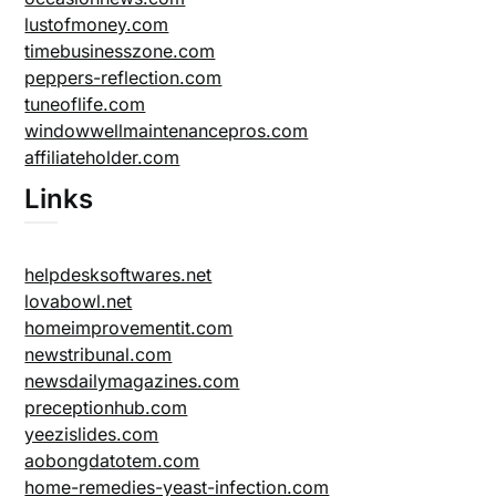
lustofmoney.com
timebusinesszone.com
peppers-reflection.com
tuneoflife.com
windowwellmaintenancepros.com
affiliateholder.com
Links
helpdesksoftwares.net
lovabowl.net
homeimprovementit.com
newstribunal.com
newsdailymagazines.com
preceptionhub.com
yeezislides.com
aobongdatotem.com
home-remedies-yeast-infection.com