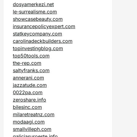
dosyamerkezi.net
le-surrealisme.com
showcasebeauty.com
insurancepolicyexpert.com
statkeycompany.com
carolinadeckbuilders.com
topinvestingblog.com
top50tools.com
the-rep.com
saltyfranks.com
annerani.com
jazzatude.com
0022pa.com
zeroshare.info
bilesinc.com
milaretreatnz.com
modaagi.com
smallvilleph.com
galiciasuroeste.info