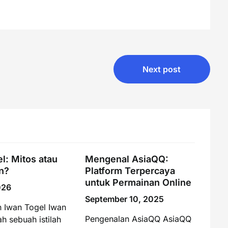
Next post
l: Mitos atau
Mengenal AsiaQQ:
n?
Platform Terpercaya
untuk Permainan Online
026
September 10, 2025
 Iwan Togel Iwan
Pengenalan AsiaQQ AsiaQQ
h sebuah istilah