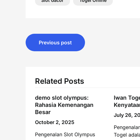
Slot Gacor
Togel Online
Post
Previous post
navigation
Related Posts
demo slot olympus:
Iwan Toge
Rahasia Kemenangan
Kenyataa
Besar
July 26, 2
October 2, 2025
Pengenalan
Pengenalan Slot Olympus
Togel adala