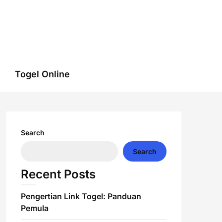
Togel Online
Search
Search
Recent Posts
Pengertian Link Togel: Panduan
Pemula