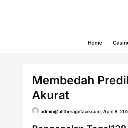
Skip
to
content
Home
Casin
Membedah Predik
Akurat
admin@alltherageface.com
,
April 8, 20