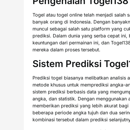
Pengenalan Togel138
Togel atau togel online telah menjadi salah
banyak orang di Indonesia. Dengan banyakn
muncul sebagai salah satu platform yang c
prediksi. Dalam dunia yang serba cepat ini
keuntungan dari permainan ini, dan Togel1
mereka dalam proses tersebut.
Sistem Prediksi Toge
Prediksi togel biasanya melibatkan analis
metode khusus untuk memprediksi angka-a
sistem prediksi berbasis data yang mengumpu
angka, dan statistik. Dengan menggunakan a
memberikan prediksi yang lebih akurat bagi
beberapa periode angka tujuh dan dua seri
kombinasi tersebut dalam prediksi selanjutn