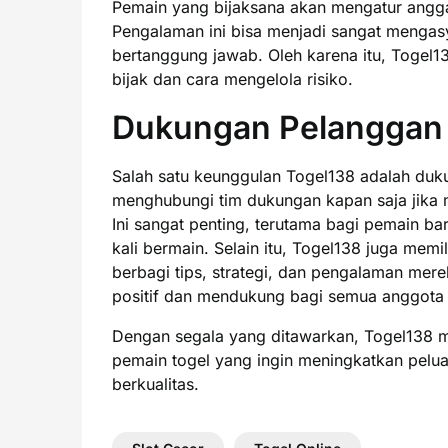
Pemain yang bijaksana akan mengatur angga
Pengalaman ini bisa menjadi sangat mengasy
bertanggung jawab. Oleh karena itu, Togel
bijak dan cara mengelola risiko.
Dukungan Pelanggan
Salah satu keunggulan Togel138 adalah duk
menghubungi tim dukungan kapan saja jika 
Ini sangat penting, terutama bagi pemain b
kali bermain. Selain itu, Togel138 juga memi
berbagi tips, strategi, dan pengalaman mer
positif dan mendukung bagi semua anggota 
Dengan segala yang ditawarkan, Togel138 me
pemain togel yang ingin meningkatkan pelua
berkualitas.