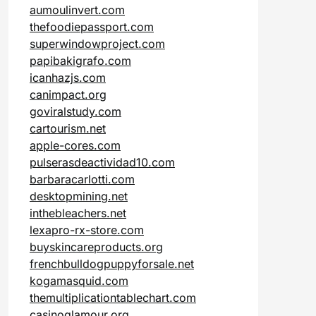
aumoulinvert.com
thefoodiepassport.com
superwindowproject.com
papibakigrafo.com
icanhazjs.com
canimpact.org
goviralstudy.com
cartourism.net
apple-cores.com
pulserasdeactividad10.com
barbaracarlotti.com
desktopmining.net
inthebleachers.net
lexapro-rx-store.com
buyskincareproducts.org
frenchbulldogpuppyforsale.net
kogamasquid.com
themultiplicationtablechart.com
casinoglamour.org