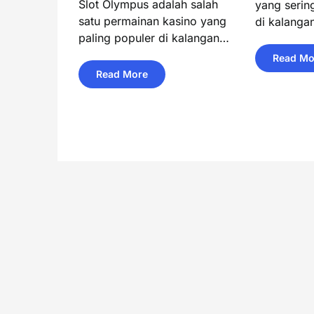
Slot Olympus adalah salah
yang sering
satu permainan kasino yang
di kalanga
paling populer di kalangan…
Read Mo
Read More