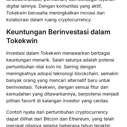
digital lainnya. Dengan komunitas yang aktif,
Tokekwin berusaha meningkatkan inovasi dan
kolaborasi dalam ruang cryptocurrency.
Keuntungan Berinvestasi dalam
Tokekwin
Investasi dalam Tokekwin menawarkan berbagai
keuntungan menarik. Salah satunya adalah potensi
pertumbuhan nilai koin ini. Seiring dengan
meningkatnya adopsi teknologi blockchain, semakin
banyak orang yang mencari alternatif baru untuk
berinvestasi. Tokekwin, dengan semua fitur dan
kemudahan yang ditawarkannya, berpotensi menjadi
pilihan favorit di kalangan investor yang cerdas.
Contoh nyata dari pertumbuhan cryptocurrency
dapat dilihat dari Bitcoin dan Ethereum, yang telah
meroket nilainya selama beberapa tahun terakhir.