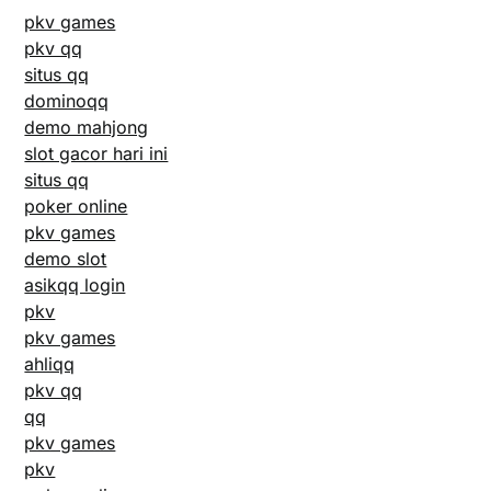
pkv games
pkv qq
situs qq
dominoqq
demo mahjong
slot gacor hari ini
situs qq
poker online
pkv games
demo slot
asikqq login
pkv
pkv games
ahliqq
pkv qq
qq
pkv games
pkv