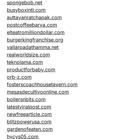
spongebob.net
busyboxintl.com
auttayanratchapak.com
postcoffeebarva.com
elteatromilliondollar.com
burgerkingfranchise.org
vallarpadathamma.net
realworldsize.com
teknolama.com
productforbaby.com
orb-z.com
fosterscoachhousetavern.com
mesasdecultivoonline.com
boilersnbits.com
latestviralpost.com
newfreearticle.com
blitzpowerusa.com
gardenofeaten.com
hycys05.com