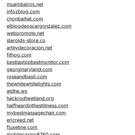
muambeiros.net
infozblog.com
chonbaihat.com
elblogdeoscargonzalez.com
webpromote.net
steroids-store.co
arteydecoracion.net
fithog.com
bestlaptopbestmonitor.com
georginaryland.com
roseandbasil.com
thewhitewhitelights.com
atdhe.ws
heckrodtwetland.org
halfheardinthestillness.com
mybestmassagechair.com
ericreed.net
fluxetine.com
mobilecasino8760.com