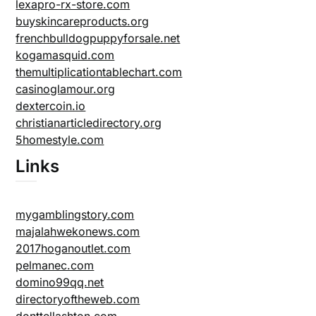
lexapro-rx-store.com
buyskincareproducts.org
frenchbulldogpuppyforsale.net
kogamasquid.com
themultiplicationtablechart.com
casinoglamour.org
dextercoin.io
christianarticledirectory.org
5homestyle.com
Links
mygamblingstory.com
majalahwekonews.com
2017hoganoutlet.com
pelmanec.com
domino99qq.net
directoryoftheweb.com
donttellashton.com