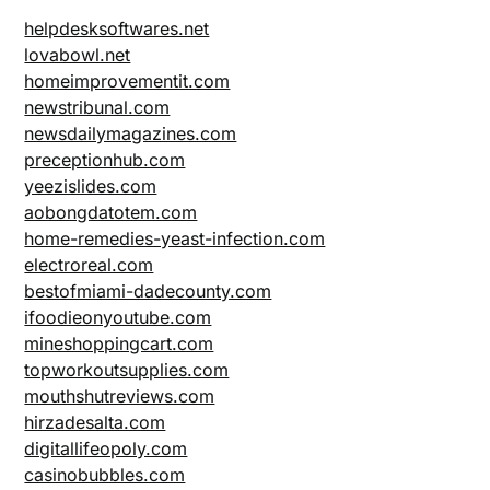
helpdesksoftwares.net
lovabowl.net
homeimprovementit.com
newstribunal.com
newsdailymagazines.com
preceptionhub.com
yeezislides.com
aobongdatotem.com
home-remedies-yeast-infection.com
electroreal.com
bestofmiami-dadecounty.com
ifoodieonyoutube.com
mineshoppingcart.com
topworkoutsupplies.com
mouthshutreviews.com
hirzadesalta.com
digitallifeopoly.com
casinobubbles.com