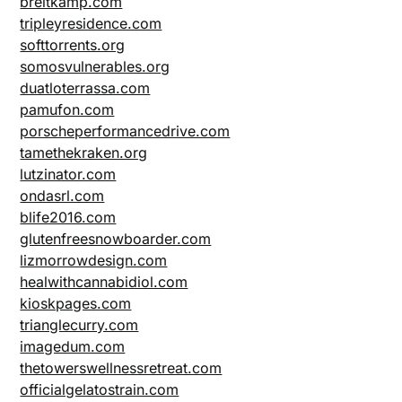
breitkamp.com
tripleyresidence.com
softtorrents.org
somosvulnerables.org
duatloterrassa.com
pamufon.com
porscheperformancedrive.com
tamethekraken.org
lutzinator.com
ondasrl.com
blife2016.com
glutenfreesnowboarder.com
lizmorrowdesign.com
healwithcannabidiol.com
kioskpages.com
trianglecurry.com
imagedum.com
thetowerswellnessretreat.com
officialgelatostrain.com