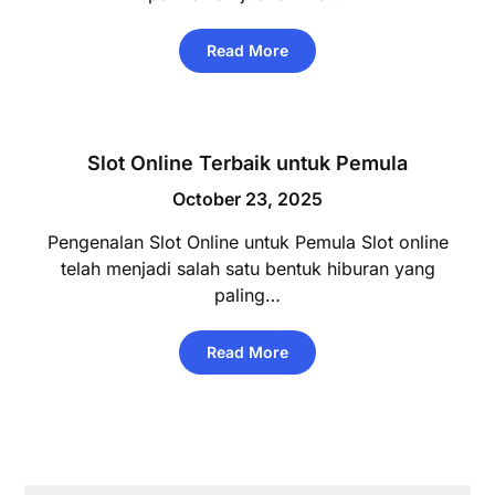
Read More
Slot Online Terbaik untuk Pemula
October 23, 2025
Pengenalan Slot Online untuk Pemula Slot online
telah menjadi salah satu bentuk hiburan yang
paling…
Read More