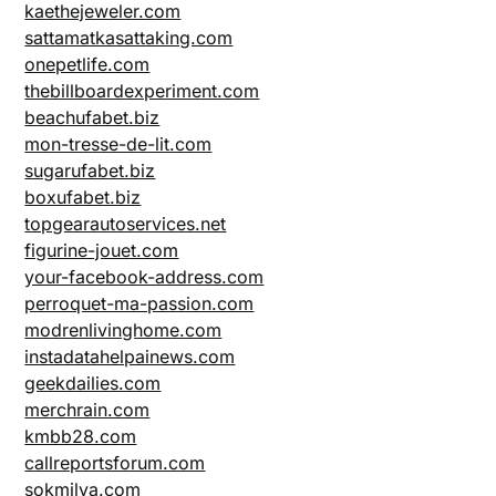
kaethejeweler.com
sattamatkasattaking.com
onepetlife.com
thebillboardexperiment.com
beachufabet.biz
mon-tresse-de-lit.com
sugarufabet.biz
boxufabet.biz
topgearautoservices.net
figurine-jouet.com
your-facebook-address.com
perroquet-ma-passion.com
modrenlivinghome.com
instadatahelpainews.com
geekdailies.com
merchrain.com
kmbb28.com
callreportsforum.com
sokmilya.com