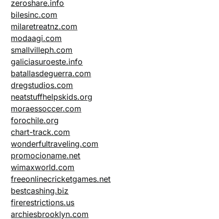
zeroshare.info
bilesinc.com
milaretreatnz.com
modaagi.com
smallvilleph.com
galiciasuroeste.info
batallasdeguerra.com
dregstudios.com
neatstuffhelpskids.org
moraessoccer.com
forochile.org
chart-track.com
wonderfultraveling.com
promocioname.net
wimaxworld.com
freeonlinecricketgames.net
bestcashing.biz
firerestrictions.us
archiesbrooklyn.com