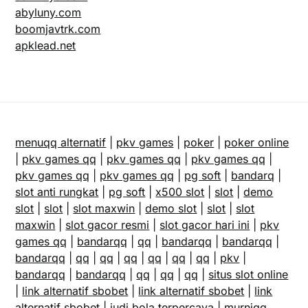
abyluny.com
boomjavtrk.com
apklead.net
menuqq alternatif
|
pkv games
|
poker
|
poker online
|
pkv games qq
|
pkv games qq
|
pkv games qq
|
pkv games qq
|
pkv games qq
|
pg soft
|
bandarq
|
slot anti rungkat
|
pg soft
|
x500 slot
|
slot
|
demo
slot
|
slot
|
slot maxwin
|
demo slot
|
slot
|
slot
maxwin
|
slot gacor resmi
|
slot gacor hari ini
|
pkv
games qq
|
bandarqq
|
qq
|
bandarqq
|
bandarqq
|
bandarqq
|
qq
|
qq
|
qq
|
qq
|
qq
|
qq
|
pkv
|
bandarqq
|
bandarqq
|
qq
|
qq
|
qq
|
situs slot online
|
link alternatif sbobet
|
link alternatif sbobet
|
link
alternatif sbobet
|
judi bola terpercaya
|
murniqq