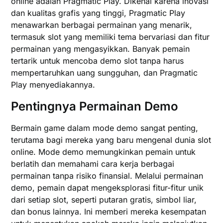
online adalah Pragmatic Play. Dikenal karena inovasi
dan kualitas grafis yang tinggi, Pragmatic Play
menawarkan berbagai permainan yang menarik,
termasuk slot yang memiliki tema bervariasi dan fitur
permainan yang mengasyikkan. Banyak pemain
tertarik untuk mencoba demo slot tanpa harus
mempertaruhkan uang sungguhan, dan Pragmatic
Play menyediakannya.
Pentingnya Permainan Demo
Bermain game dalam mode demo sangat penting,
terutama bagi mereka yang baru mengenal dunia slot
online. Mode demo memungkinkan pemain untuk
berlatih dan memahami cara kerja berbagai
permainan tanpa risiko finansial. Melalui permainan
demo, pemain dapat mengeksplorasi fitur-fitur unik
dari setiap slot, seperti putaran gratis, simbol liar,
dan bonus lainnya. Ini memberi mereka kesempatan