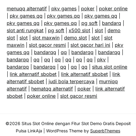
menuqq alternatif
|
pkv games
|
poker
|
poker online
|
pkv games qq
|
pkv games qq
|
pkv games qq
|
pkv games qq
|
pkv games qq
|
pg soft
|
bandarq
|
slot anti rungkat
|
pg soft
|
x500 slot
|
slot
|
demo
slot
|
slot
|
slot maxwin
|
demo slot
|
slot
|
slot
maxwin
|
slot gacor resmi
|
slot gacor hari ini
|
pkv
games qq
|
bandarqq
|
qq
|
bandarqq
|
bandarqq
|
bandarqq
|
qq
|
qq
|
qq
|
qq
|
qq
|
qq
|
pkv
|
bandarqq
|
bandarqq
|
qq
|
qq
|
qq
|
situs slot online
|
link alternatif sbobet
|
link alternatif sbobet
|
link
alternatif sbobet
|
judi bola terpercaya
|
murniqq
alternatif
|
hematqq alternatif
|
poker
|
link alternatif
sbobet
|
poker online
|
slot gacor resmi
©2026 Situs Slot Online dengan Fitur Slot Demo Gratis Deposit
Pulsa LinkAja
| WordPress Theme by
SuperbThemes