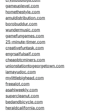
gameuplevel.com
homethestyle.com
amuldistribution.com
borobuddur.com
wundermusic.com
gamefungames.com
25-minute-timer.com
creativefuntask.com
engrsaifulsaif.com
cheapbtcminers.com
unionstationtogeorgetown.com
iamayudoc.com
mylittlebighead.com
freealot.com
asahiweekly.com
supercleanut.com
bedandbicycle.com
heraldcalifornia.com