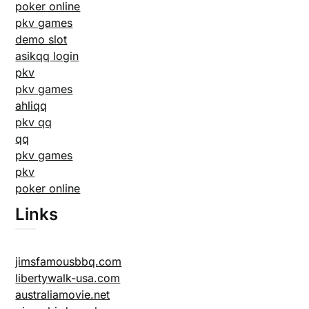
poker online
pkv games
demo slot
asikqq login
pkv
pkv games
ahliqq
pkv qq
qq
pkv games
pkv
poker online
Links
jimsfamousbbq.com
libertywalk-usa.com
australiamovie.net