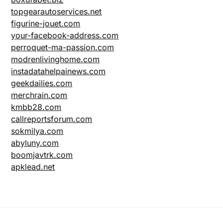
topgearautoservices.net
figurine-jouet.com
your-facebook-address.com
perroquet-ma-passion.com
modrenlivinghome.com
instadatahelpainews.com
geekdailies.com
merchrain.com
kmbb28.com
callreportsforum.com
sokmilya.com
abyluny.com
boomjavtrk.com
apklead.net