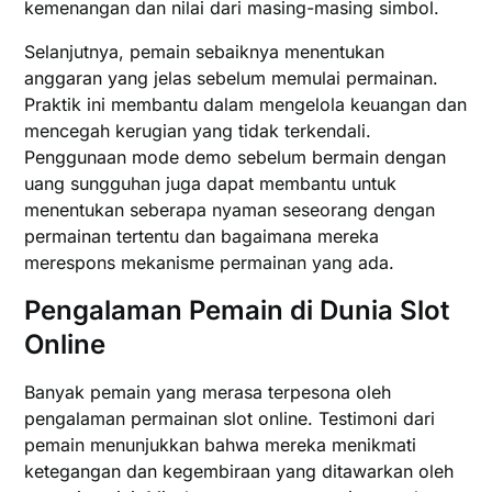
kemenangan dan nilai dari masing-masing simbol.
Selanjutnya, pemain sebaiknya menentukan
anggaran yang jelas sebelum memulai permainan.
Praktik ini membantu dalam mengelola keuangan dan
mencegah kerugian yang tidak terkendali.
Penggunaan mode demo sebelum bermain dengan
uang sungguhan juga dapat membantu untuk
menentukan seberapa nyaman seseorang dengan
permainan tertentu dan bagaimana mereka
merespons mekanisme permainan yang ada.
Pengalaman Pemain di Dunia Slot
Online
Banyak pemain yang merasa terpesona oleh
pengalaman permainan slot online. Testimoni dari
pemain menunjukkan bahwa mereka menikmati
ketegangan dan kegembiraan yang ditawarkan oleh