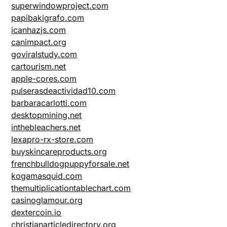
superwindowproject.com
papibakigrafo.com
icanhazjs.com
canimpact.org
goviralstudy.com
cartourism.net
apple-cores.com
pulserasdeactividad10.com
barbaracarlotti.com
desktopmining.net
inthebleachers.net
lexapro-rx-store.com
buyskincareproducts.org
frenchbulldogpuppyforsale.net
kogamasquid.com
themultiplicationtablechart.com
casinoglamour.org
dextercoin.io
christianarticledirectory.org