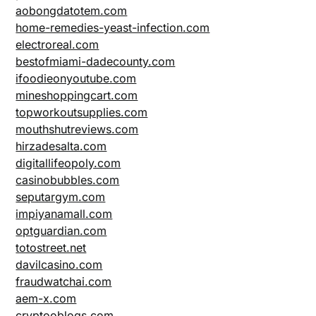
aobongdatotem.com
home-remedies-yeast-infection.com
electroreal.com
bestofmiami-dadecounty.com
ifoodieonyoutube.com
mineshoppingcart.com
topworkoutsupplies.com
mouthshutreviews.com
hirzadesalta.com
digitallifeopoly.com
casinobubbles.com
seputargym.com
impiyanamall.com
optguardian.com
totostreet.net
davilcasino.com
fraudwatchai.com
aem-x.com
cryptooblogs.com