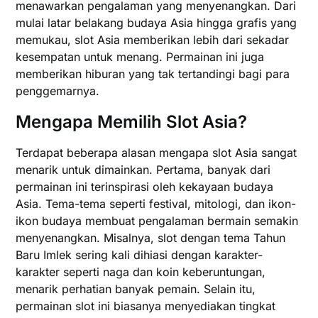
menawarkan pengalaman yang menyenangkan. Dari
mulai latar belakang budaya Asia hingga grafis yang
memukau, slot Asia memberikan lebih dari sekadar
kesempatan untuk menang. Permainan ini juga
memberikan hiburan yang tak tertandingi bagi para
penggemarnya.
Mengapa Memilih Slot Asia?
Terdapat beberapa alasan mengapa slot Asia sangat
menarik untuk dimainkan. Pertama, banyak dari
permainan ini terinspirasi oleh kekayaan budaya
Asia. Tema-tema seperti festival, mitologi, dan ikon-
ikon budaya membuat pengalaman bermain semakin
menyenangkan. Misalnya, slot dengan tema Tahun
Baru Imlek sering kali dihiasi dengan karakter-
karakter seperti naga dan koin keberuntungan,
menarik perhatian banyak pemain. Selain itu,
permainan slot ini biasanya menyediakan tingkat