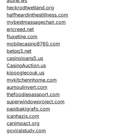
atdhe.ws
heckrodtwetland.org
halfheardinthestillness.com
mybestmassagechair.com
ericreed.net
fluxetine.com
mobilecasino8760.com
betqq3.net
casinoloans5.us
CasinoAuction.us
kipooglecouk.us
mykitchennhome.com
aumoulinvert.com
thefoodiepassport.com
superwindowproject.com
papibakigrafo.com
icanhazjs.com
canimpact.org
goviralstudy.com