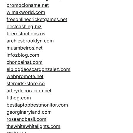
promocioname.net
wimaxworld.com
freeonlinecricketgames.net
bestcashing.biz
firerestrictions.us
archiesbrooklyn.com
muambeiros.net
infozblog.com
chonbaihat.com
elblogdeoscargonzalez.com
webpromote.net
steroids-store.co
arteydecoracion.net
fithog.com
bestlaptopbestmonitor.com
georginaryland.com
roseandbasil.com
thewhitewhitelights.com