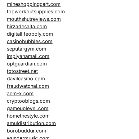
mineshoppingcart.com
topworkoutsupplies.com
mouthshutreviews.com
hirzadesalta.com
digitallifeopoly.com
casinobubbles.com
seputargym.com
impiyanamall.com
optguardian.com
totostreet.net
davilcasino.com
fraudwatchai.com
aem-x.com
cryptooblogs.com
gameuplevel.com
homethestyle.com
amuldistribution.com
borobuddur.com
wundermusic.com