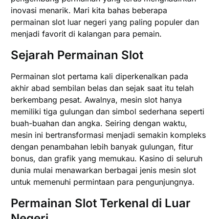
inovasi menarik. Mari kita bahas beberapa
permainan slot luar negeri yang paling populer dan
menjadi favorit di kalangan para pemain.
Sejarah Permainan Slot
Permainan slot pertama kali diperkenalkan pada
akhir abad sembilan belas dan sejak saat itu telah
berkembang pesat. Awalnya, mesin slot hanya
memiliki tiga gulungan dan simbol sederhana seperti
buah-buahan dan angka. Seiring dengan waktu,
mesin ini bertransformasi menjadi semakin kompleks
dengan penambahan lebih banyak gulungan, fitur
bonus, dan grafik yang memukau. Kasino di seluruh
dunia mulai menawarkan berbagai jenis mesin slot
untuk memenuhi permintaan para pengunjungnya.
Permainan Slot Terkenal di Luar
Negeri