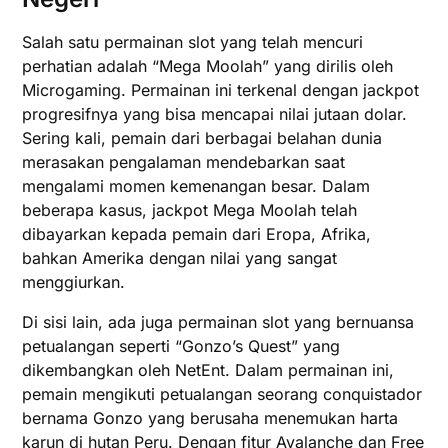
Salah satu permainan slot yang telah mencuri
perhatian adalah “Mega Moolah” yang dirilis oleh
Microgaming. Permainan ini terkenal dengan jackpot
progresifnya yang bisa mencapai nilai jutaan dolar.
Sering kali, pemain dari berbagai belahan dunia
merasakan pengalaman mendebarkan saat
mengalami momen kemenangan besar. Dalam
beberapa kasus, jackpot Mega Moolah telah
dibayarkan kepada pemain dari Eropa, Afrika,
bahkan Amerika dengan nilai yang sangat
menggiurkan.
Di sisi lain, ada juga permainan slot yang bernuansa
petualangan seperti “Gonzo’s Quest” yang
dikembangkan oleh NetEnt. Dalam permainan ini,
pemain mengikuti petualangan seorang conquistador
bernama Gonzo yang berusaha menemukan harta
karun di hutan Peru. Dengan fitur Avalanche dan Free