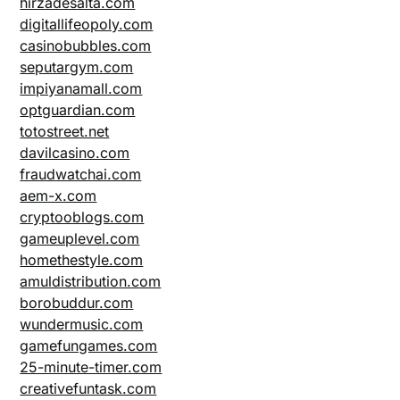
hirzadesalta.com
digitallifeopoly.com
casinobubbles.com
seputargym.com
impiyanamall.com
optguardian.com
totostreet.net
davilcasino.com
fraudwatchai.com
aem-x.com
cryptooblogs.com
gameuplevel.com
homethestyle.com
amuldistribution.com
borobuddur.com
wundermusic.com
gamefungames.com
25-minute-timer.com
creativefuntask.com