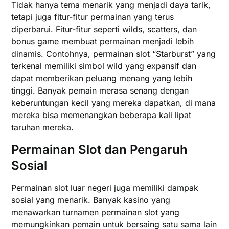
Tidak hanya tema menarik yang menjadi daya tarik,
tetapi juga fitur-fitur permainan yang terus
diperbarui. Fitur-fitur seperti wilds, scatters, dan
bonus game membuat permainan menjadi lebih
dinamis. Contohnya, permainan slot “Starburst” yang
terkenal memiliki simbol wild yang expansif dan
dapat memberikan peluang menang yang lebih
tinggi. Banyak pemain merasa senang dengan
keberuntungan kecil yang mereka dapatkan, di mana
mereka bisa memenangkan beberapa kali lipat
taruhan mereka.
Permainan Slot dan Pengaruh
Sosial
Permainan slot luar negeri juga memiliki dampak
sosial yang menarik. Banyak kasino yang
menawarkan turnamen permainan slot yang
memungkinkan pemain untuk bersaing satu sama lain