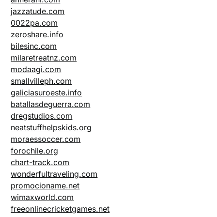
jazzatude.com
0022pa.com
zeroshare.info
bilesinc.com
milaretreatnz.com
modaagi.com
smallvilleph.com
galiciasuroeste.info
batallasdeguerra.com
dregstudios.com
neatstuffhelpskids.org
moraessoccer.com
forochile.org
chart-track.com
wonderfultraveling.com
promocioname.net
wimaxworld.com
freeonlinecricketgames.net