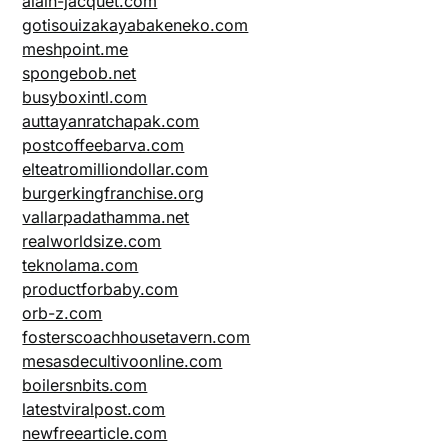
alain-jacquet.com
gotisouizakayabakeneko.com
meshpoint.me
spongebob.net
busyboxintl.com
auttayanratchapak.com
postcoffeebarva.com
elteatromilliondollar.com
burgerkingfranchise.org
vallarpadathamma.net
realworldsize.com
teknolama.com
productforbaby.com
orb-z.com
fosterscoachhousetavern.com
mesasdecultivoonline.com
boilersnbits.com
latestviralpost.com
newfreearticle.com