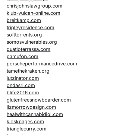
chrisjohnslawgroup.com
klub-vulcan-online.com
breitkamp.com
tripleyresidence.com
softtorrents.org
somosvulnerables.org
duatloterrassa.com
pamufon.com
porscheperformancedrive.com
tamethekraken.org
lutzinator.com
ondasrl.com
blife2016.com
glutenfreesnowboarder.com
lizmorrowdesign.com
healwithcannabidiol.com
kioskpages.com
trianglecurry.com