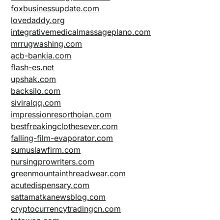
foxbusinessupdate.com
lovedaddy.org
integrativemedicalmassageplano.com
mrrugwashing.com
acb-bankia.com
flash-es.net
upshak.com
backsilo.com
siviralqq.com
impressionresorthoian.com
bestfreakingclothesever.com
falling-film-evaporator.com
sumuslawfirm.com
nursingprowriters.com
greenmountainthreadwear.com
acutedispensary.com
sattamatkanewsblog.com
cryptocurrencytradingcn.com