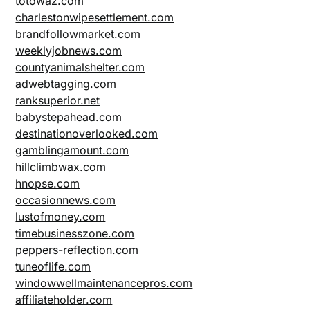
totowaz.com
charlestonwipesettlement.com
brandfollowmarket.com
weeklyjobnews.com
countyanimalshelter.com
adwebtagging.com
ranksuperior.net
babystepahead.com
destinationoverlooked.com
gamblingamount.com
hillclimbwax.com
hnopse.com
occasionnews.com
lustofmoney.com
timebusinesszone.com
peppers-reflection.com
tuneoflife.com
windowwellmaintenancepros.com
affiliateholder.com