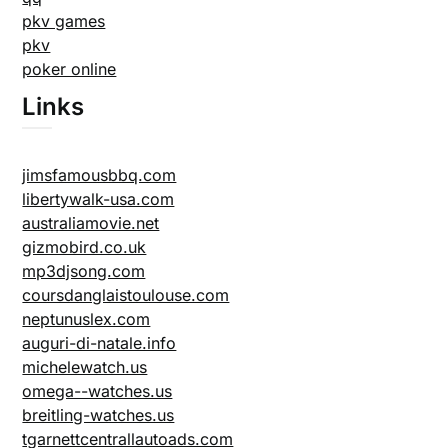
pkv games
pkv
poker online
Links
jimsfamousbbq.com
libertywalk-usa.com
australiamovie.net
gizmobird.co.uk
mp3djsong.com
coursdanglaistoulouse.com
neptunuslex.com
auguri-di-natale.info
michelewatch.us
omega--watches.us
breitling-watches.us
tgarnettcentrallautoads.com