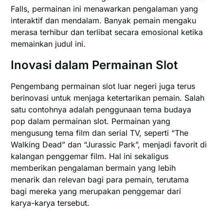
Falls, permainan ini menawarkan pengalaman yang
interaktif dan mendalam. Banyak pemain mengaku
merasa terhibur dan terlibat secara emosional ketika
memainkan judul ini.
Inovasi dalam Permainan Slot
Pengembang permainan slot luar negeri juga terus
berinovasi untuk menjaga ketertarikan pemain. Salah
satu contohnya adalah penggunaan tema budaya
pop dalam permainan slot. Permainan yang
mengusung tema film dan serial TV, seperti “The
Walking Dead” dan “Jurassic Park”, menjadi favorit di
kalangan penggemar film. Hal ini sekaligus
memberikan pengalaman bermain yang lebih
menarik dan relevan bagi para pemain, terutama
bagi mereka yang merupakan penggemar dari
karya-karya tersebut.