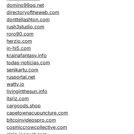
domino99qq.net
directoryoftheweb.com
donttellashton.com
rush3studio.com
roro90.com
herzio.com
in-hi5.com
krainafantasy.info
todas-noticias.com
senikartu.com
rusportal.net
watty.io
livinginthesun.info
itsriz.com
cargoods.shop
capetownacupuncture.com
bitcoinvideospro.com
cosmiccrowcollective.com