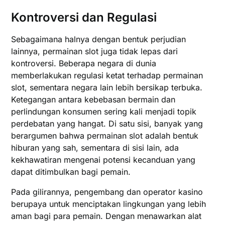
Kontroversi dan Regulasi
Sebagaimana halnya dengan bentuk perjudian
lainnya, permainan slot juga tidak lepas dari
kontroversi. Beberapa negara di dunia
memberlakukan regulasi ketat terhadap permainan
slot, sementara negara lain lebih bersikap terbuka.
Ketegangan antara kebebasan bermain dan
perlindungan konsumen sering kali menjadi topik
perdebatan yang hangat. Di satu sisi, banyak yang
berargumen bahwa permainan slot adalah bentuk
hiburan yang sah, sementara di sisi lain, ada
kekhawatiran mengenai potensi kecanduan yang
dapat ditimbulkan bagi pemain.
Pada gilirannya, pengembang dan operator kasino
berupaya untuk menciptakan lingkungan yang lebih
aman bagi para pemain. Dengan menawarkan alat