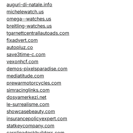
auguri-di-natale.info
michelewatch.us
omega--watches.us
breitling-watches.us
tgarnettcentrallautoads.com
fixadvert.com
autopluz.co
save3time-c.com
vexonhcf.com
demos-pixelsparadise.com
mediatitude.com
prewarmotorcycles.com
simracinglinks.com
dosyamerkezi.net
le-surrealisme.com
showcasebeauty.com
insurancepolicyexpert.com
statkeycompany.com
carolinadeckbuilders.com