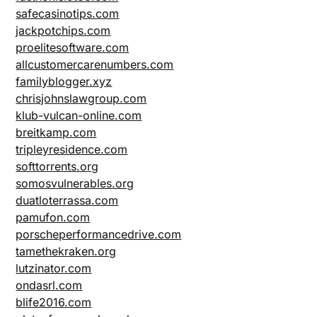
safecasinotips.com
jackpotchips.com
proelitesoftware.com
allcustomercarenumbers.com
familyblogger.xyz
chrisjohnslawgroup.com
klub-vulcan-online.com
breitkamp.com
tripleyresidence.com
softtorrents.org
somosvulnerables.org
duatloterrassa.com
pamufon.com
porscheperformancedrive.com
tamethekraken.org
lutzinator.com
ondasrl.com
blife2016.com