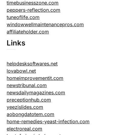
timebusinesszone.com
peppers-reflection.com
tuneoflife.com
windowwellmaintenancepros.com
affiliateholder.com
Links
helpdesksoftwares.net
lovabowl.net
homeimprovementit.com
newstribunal.com
newsdailymagazines.com
preceptionhub.com
yeezislides.com
aobongdatotem.com
home-remedies-yeast-infection.com
electroreal.com