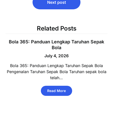
Next post
Related Posts
Bola 365: Panduan Lengkap Taruhan Sepak
Bola
July 4, 2026
Bola 365: Panduan Lengkap Taruhan Sepak Bola
Pengenalan Taruhan Sepak Bola Taruhan sepak bola
telah…
Read More