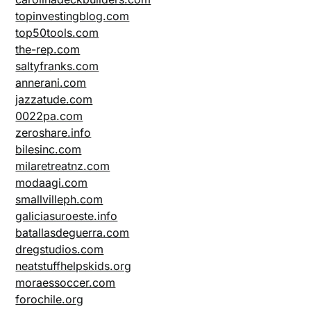
topinvestingblog.com
top50tools.com
the-rep.com
saltyfranks.com
annerani.com
jazzatude.com
0022pa.com
zeroshare.info
bilesinc.com
milaretreatnz.com
modaagi.com
smallvilleph.com
galiciasuroeste.info
batallasdeguerra.com
dregstudios.com
neatstuffhelpskids.org
moraessoccer.com
forochile.org