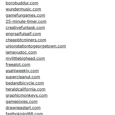
borobuddur.com
wundermusic.com
gamefungames.com
25-minute-timer.com
creativefuntask.com
engrsaifulsaif.com
cheapbtcminers.com
unionstationtogeorgetown.com
iamayudoc.com
mylittlebighead.com
freealot.com
asahiweekly.com
supercleanut.com
bedandbicycle.com
heraldcalifornia.com
graphicmonkeys.com
gamepixies.com
drawneastart.com
fasthokislot88.com