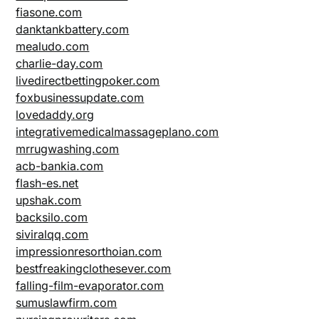
fiasone.com
danktankbattery.com
mealudo.com
charlie-day.com
livedirectbettingpoker.com
foxbusinessupdate.com
lovedaddy.org
integrativemedicalmassageplano.com
mrrugwashing.com
acb-bankia.com
flash-es.net
upshak.com
backsilo.com
siviralqq.com
impressionresorthoian.com
bestfreakingclothesever.com
falling-film-evaporator.com
sumuslawfirm.com