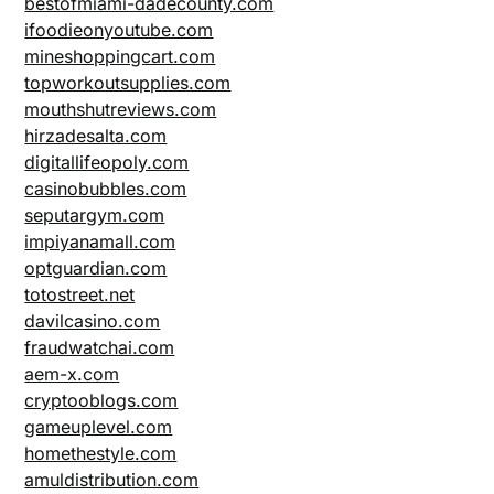
bestofmiami-dadecounty.com
ifoodieonyoutube.com
mineshoppingcart.com
topworkoutsupplies.com
mouthshutreviews.com
hirzadesalta.com
digitallifeopoly.com
casinobubbles.com
seputargym.com
impiyanamall.com
optguardian.com
totostreet.net
davilcasino.com
fraudwatchai.com
aem-x.com
cryptooblogs.com
gameuplevel.com
homethestyle.com
amuldistribution.com